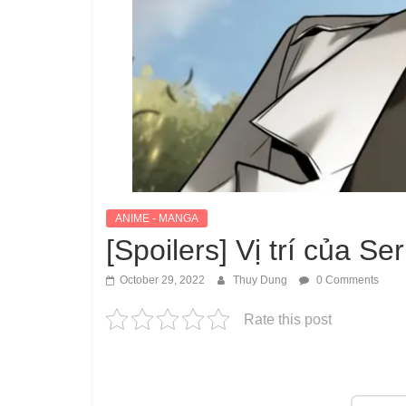
ANIME - MANGA
[Spoilers] Vị trí của S
October 29, 2022
Thuy Dung
0 Comments
Rate this post