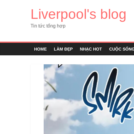
Liverpool's blog
Tin tức tổng hợp
HOME
LÀM ĐẸP
NHẠC HOT
CUỘC SỐN