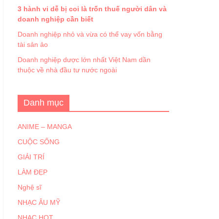
3 hành vi dễ bị coi là trốn thuế người dân và
doanh nghiệp cần biết
Doanh nghiệp nhỏ và vừa có thể vay vốn bằng
tài sản ảo
Doanh nghiệp dược lớn nhất Việt Nam dần
thuộc về nhà đầu tư nước ngoài
Danh mục
ANIME – MANGA
CUỘC SỐNG
GIẢI TRÍ
LÀM ĐẸP
Nghệ sĩ
NHẠC ÂU MỸ
NHẠC HOT