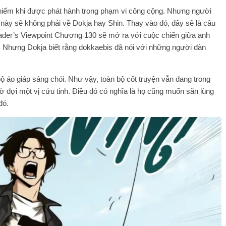
y hiếm khi được phát hành trong phạm vi công cộng. Nhưng người
ày sẽ không phải về Dokja hay Shin. Thay vào đó, đây sẽ là câu
eader’s Viewpoint Chương 130 sẽ mở ra với cuộc chiến giữa anh
. Nhưng Dokja biết rằng dokkaebis đã nói với những người đàn
 bộ áo giáp sáng chói. Như vậy, toàn bộ cốt truyện vẫn đang trong
hờ đợi một vị cứu tinh. Điều đó có nghĩa là họ cũng muốn săn lùng
đó.