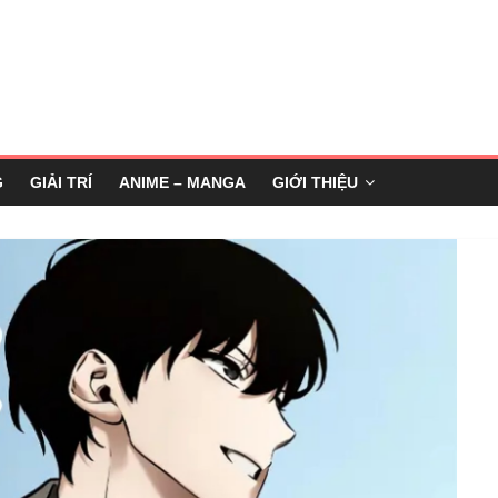
G
GIẢI TRÍ
ANIME – MANGA
GIỚI THIỆU