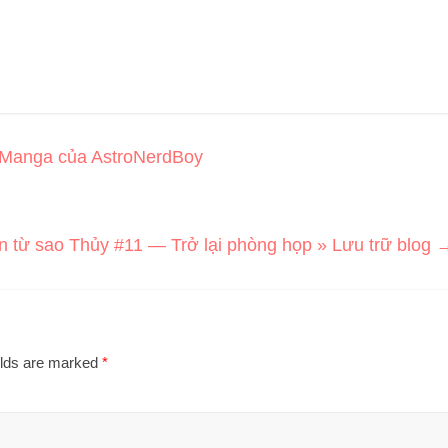
& Manga của AstroNerdBoy
n từ sao Thủy #11 — Trở lại phòng họp » Lưu trữ blog
elds are marked
*