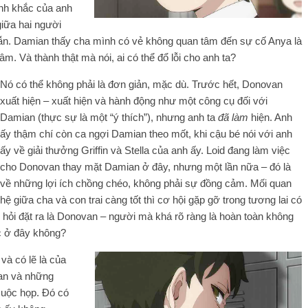
ảnh khắc của anh
giữa hai người
lẫn. Damian thấy cha mình có vẻ không quan tâm đến sự cố Anya là
. Và thành thật mà nói, ai có thể đổ lỗi cho anh ta?
Nó có thể không phải là đơn giản, mặc dù. Trước hết, Donovan
xuất hiện – xuất hiện và hành động như một công cụ đối với
Damian (thực sự là một “ý thích”), nhưng anh ta
đã làm
hiện. Anh
ấy thậm chí còn ca ngợi Damian theo mốt, khi cậu bé nói với anh
ấy về giải thưởng Griffin và Stella của anh ấy. Loid đang làm việc
cho Donovan thay mặt Damian ở đây, nhưng một lần nữa – đó là
về những lợi ích chồng chéo, không phải sự đồng cảm. Mối quan
hệ giữa cha và con trai càng tốt thì cơ hội gặp gỡ trong tương lai có
hỏi đặt ra là Donovan – người mà khá rõ ràng là hoàn toàn không
ệc ở đây không?
 và có lẽ là của
ian và những
cuộc họp. Đó có