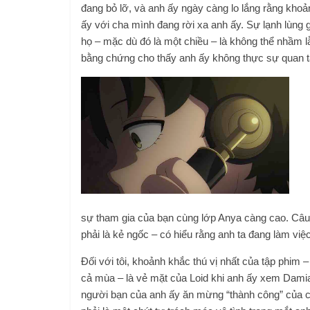
đang bỏ lỡ, và anh ấy ngày càng lo lắng rằng kho
ấy với cha mình đang rời xa anh ấy. Sự lạnh lùng 
họ – mặc dù đó là một chiều – là không thể nhầm 
bằng chứng cho thấy anh ấy không thực sự quan tâm
sự tham gia của bạn cùng lớp Anya càng cao. Câu 
phải là kẻ ngốc – có hiểu rằng anh ta đang làm vi
Đối với tôi, khoảnh khắc thú vị nhất của tập phim –
cả mùa – là vẻ mặt của Loid khi anh ấy xem Dam
người bạn của anh ấy ăn mừng “thành công” của 