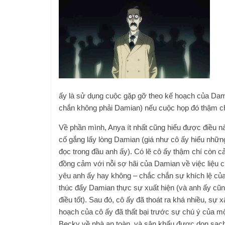
ấy là sử dụng cuộc gặp gỡ theo kế hoạch của Dam
chắn không phải Damian) nếu cuộc họp đó thậm chí
Về phần mình, Anya ít nhất cũng hiểu được điều nà
cố gắng lấy lòng Damian (giá như cô ấy hiểu nhữn
đọc trong đầu anh ấy). Có lẽ cô ấy thậm chí còn c
đồng cảm với nỗi sợ hãi của Damian về việc liệu 
yêu anh ấy hay không – chắc chắn sự khích lệ của
thúc đẩy Damian thực sự xuất hiện (và anh ấy cũ
điều tốt). Sau đó, cô ấy đã thoát ra khá nhiều, sự
hoạch của cô ấy đã thất bại trước sự chú ý của mộ
Becky về nhà an toàn, và sân khấu được dọn sạch 