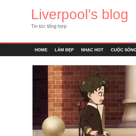
Liverpool's blog
Tin tức tổng hợp
HOME
LÀM ĐẸP
NHẠC HOT
CUỘC SỐN