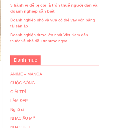
3 hành vi dễ bị coi là trốn thuế người dân và
doanh nghiệp cần biết
Doanh nghiệp nhỏ và vừa có thể vay vốn bằng
tài sản ảo
Doanh nghiệp dược lớn nhất Việt Nam dần
thuộc về nhà đầu tư nước ngoài
Danh mục
ANIME – MANGA
CUỘC SỐNG
GIẢI TRÍ
LÀM ĐẸP
Nghệ sĩ
NHẠC ÂU MỸ
NHẠC HOT