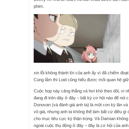
phim.
xin lỗi không thành lời của anh ấy vì đã chiếm đoạt
Cùng lắm thì Loid cũng hiểu được mối quan hệ giữa
Cuộc họp này căng thẳng và hơi khó theo dõi, vì nh
đang đi trên dây ở đây – bất kỳ cơ hội nào để nói 
Donovan (và đánh giá anh ta) là một con kỳ lân và
vô giá, nhưng anh ta không thể làm bất cứ điều gì
cho mục tiêu cực kỳ thận trọng. Và Damian không 
ngoài cuộc thụ động ở đây – đây là cơ hội của anh