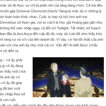
mặc dù đó thực sự chỉ là phần nổi của tảng băng chìm. Cả hai đều
muốn gặp Donovan Desmond (
Hashi Takaya
) mặc dù vì những lý
do hoàn toàn khác nhau. Cuộc tụ họp xã hội (nơi anh trai
Demetrius sẽ tham gia, với tư cách là Học giả Hoàng gia) gần như
không thể xâm nhập ngay cả đối với Twilight. Tất nhiên, kế hoạch
ban đầu là đưa Anya đến cấp độ đó, mặc dù Loid đã nhìn thấy khá
rõ ràng sự vô ích của liên doanh đó. Vì vậy, cơ hội tốt nhất của anh
ian với cha anh ấy như một cái cớ. Vấn đề? Ai biết được (chắc
 sẽ diễn ra.
y – cô ấy phải
g gì cô ấy đang
ảm thấy một chút
cha anh ấy có
 cô ấy đã giúp
ng đã làm một
 xâm nhập theo kế
t con ruồi.
để các diễn viên chính lần đầu tiên đứng chung sân khấu trong