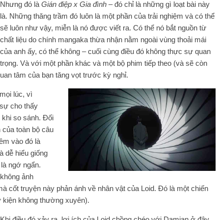
Nhưng đó là
Gián điệp x Gia đình
– đó chỉ là những gì loạt bài này
là. Những thăng trầm đó luôn là một phần của trải nghiệm và có thể
sẽ luôn như vậy, miễn là nó được viết ra. Có thể nó bắt nguồn từ
chất liệu do chính mangaka thừa nhận nằm ngoài vùng thoải mái
của anh ấy, có thể không – cuối cùng điều đó không thực sự quan
trọng. Và với một phần khác và một bộ phim tiếp theo (và sẽ còn
quan tâm của bạn tăng vọt trước kỳ nghỉ.
mọi lúc, vì
 sự cho thấy
 khi so sánh. Đối
h của toàn bộ câu
hêm vào đó là
 dễ hiểu giống
 là ngớ ngẩn.
 không ảnh
 mà cốt truyện này phản ánh về nhân vật của Loid. Đó là một chiến
sự kiện không thường xuyên).
Khi điều đó xảy ra, lợi ích của Loid chồng chéo với Damian ở đây,