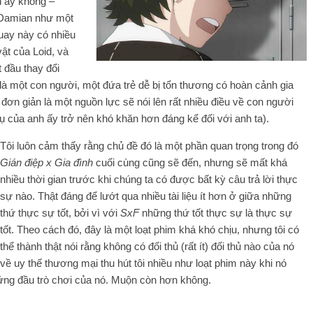
h ấy không –
 Damian như một
quay này có nhiều
vật của Loid, và
 đầu thay đổi
 một con người, một đứa trẻ dễ bị tổn thương có hoàn cảnh gia
 đơn giản là một nguồn lực sẽ nói lên rất nhiều điều về con người
vụ của anh ấy trở nên khó khăn hơn đáng kể đối với anh ta).
Tôi luôn cảm thấy rằng chủ đề đó là một phần quan trọng trong đó
Gián điệp x Gia đình
cuối cùng cũng sẽ đến, nhưng sẽ mất khá
nhiều thời gian trước khi chúng ta có được bất kỳ câu trả lời thực
sự nào. Thật đáng để lướt qua nhiều tài liệu ít hơn ở giữa những
thứ thực sự tốt, bởi vì với
SxF
những thứ tốt thực sự là thực sự
tốt. Theo cách đó, đây là một loạt phim khá khó chịu, nhưng tôi có
thể thành thật nói rằng không có đối thủ (rất ít) đối thủ nào của nó
về uy thế thương mại thu hút tôi nhiều như loạt phim này khi nó
ứng đầu trò chơi của nó. Muộn còn hơn không.