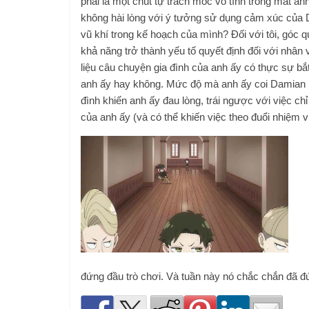
phải là một chút tự trách móc vô tình trong mắt an
không hài lòng với ý tưởng sử dụng cảm xúc của
vũ khí trong kế hoạch của mình? Đối với tôi, góc 
khả năng trở thành yếu tố quyết định đối với nhân 
liệu câu chuyện gia đình của anh ấy có thực sự bắt
anh ấy hay không. Mức độ mà anh ấy coi Damian là
đình khiến anh ấy đau lòng, trái ngược với việc chỉ
của anh ấy (và có thể khiến việc theo đuổi nhiệm 
đứng đầu trò chơi. Và tuần này nó chắc chắn đã đ