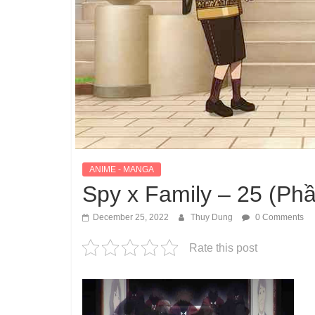
ANIME - MANGA
Spy x Family – 25 (Phầ
December 25, 2022
Thuy Dung
0 Comments
Rate this post