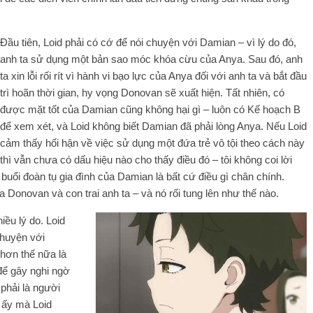
Đầu tiên, Loid phải có cớ để nói chuyện với Damian – vì lý do đó,
anh ta sử dụng một bản sao móc khóa cừu của Anya. Sau đó, anh
ta xin lỗi rối rít vì hành vi bạo lực của Anya đối với anh ta và bắt đầu
trì hoãn thời gian, hy vọng Donovan sẽ xuất hiện. Tất nhiên, có
được mặt tốt của Damian cũng không hại gì – luôn có Kế hoạch B
để xem xét, và Loid không biết Damian đã phải lòng Anya. Nếu Loid
cảm thấy hối hận về việc sử dụng một đứa trẻ vô tội theo cách này
thì vẫn chưa có dấu hiệu nào cho thấy điều đó – tôi không coi lời
 buổi đoàn tụ gia đình của Damian là bất cứ điều gì chân chính.
 Donovan và con trai anh ta – và nó rối tung lên như thế nào.
iều lý do. Loid
chuyện với
 hơn thế nữa là
 để gây nghi ngờ
phải là người
 ấy mà Loid