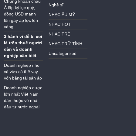
Chứng khoán châu
Nghệ sĩ
Á lập kỷ lục quý,
đồng USD mạnh
NHẠC ÂU MỸ
lên gây áp lực lên
NHẠC HOT
vàng
NHẠC TRẺ
3 hành vi dễ bị coi
là trốn thuế người
NHẠC TRỮ TÌNH
dân và doanh
Uncategorized
nghiệp cần biết
Doanh nghiệp nhỏ
và vừa có thể vay
vốn bằng tài sản ảo
Doanh nghiệp dược
lớn nhất Việt Nam
dần thuộc về nhà
đầu tư nước ngoài