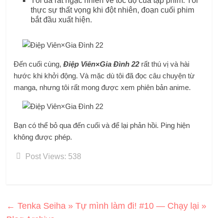
Tôi đã rất ngạc nhiên về tốc độ của tập phim. Tôi
thực sự thất vọng khi đột nhiên, đoạn cuối phim
bắt đầu xuất hiện.
Đến cuối cùng,
Điệp Viên×Gia Đình 22
rất thú vị và hài
hước khi khởi động. Và mặc dù tôi đã đọc câu chuyện từ
manga, nhưng tôi rất mong được xem phiên bản anime.
Bạn có thể bỏ qua đến cuối và để lại phản hồi. Ping hiện
không được phép.
Post Views:
538
←
Tenka Seiha » Tự mình làm đi! #10 — Chạy lại »