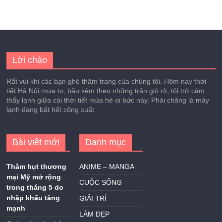
Lời chào
Rất vui khi các bạn ghé thăm trang của chúng tôi. Hôm nay thời
tiết Hà Nội mưa to, bão kèm theo những trận gió rít, tôi trở cảm
thấy lạnh giữa cái thời tiết mùa hè oi bức này. Phải chăng là máy
lạnh đang bật hết công xuất
Bài viết mới
Danh mục
Thâm hụt thương
ANIME – MANGA
mại Mỹ mở rộng
CUỘC SỐNG
trong tháng 5 do
nhập khẩu tăng
GIẢI TRÍ
mạnh
LÀM ĐẸP