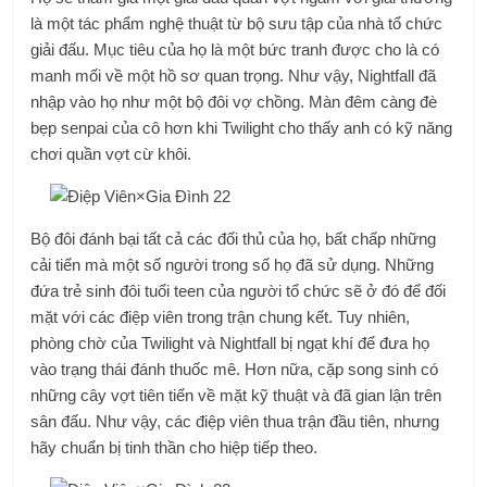
là một tác phẩm nghệ thuật từ bộ sưu tập của nhà tổ chức
giải đấu. Mục tiêu của họ là một bức tranh được cho là có
manh mối về một hồ sơ quan trọng. Như vậy, Nightfall đã
nhập vào họ như một bộ đôi vợ chồng. Màn đêm càng đè
bẹp senpai của cô hơn khi Twilight cho thấy anh có kỹ năng
chơi quần vợt cừ khôi.
Bộ đôi đánh bại tất cả các đối thủ của họ, bất chấp những
cải tiến mà một số người trong số họ đã sử dụng. Những
đứa trẻ sinh đôi tuổi teen của người tổ chức sẽ ở đó để đối
mặt với các điệp viên trong trận chung kết. Tuy nhiên,
phòng chờ của Twilight và Nightfall bị ngạt khí để đưa họ
vào trạng thái đánh thuốc mê. Hơn nữa, cặp song sinh có
những cây vợt tiên tiến về mặt kỹ thuật và đã gian lận trên
sân đấu. Như vậy, các điệp viên thua trận đầu tiên, nhưng
hãy chuẩn bị tinh thần cho hiệp tiếp theo.