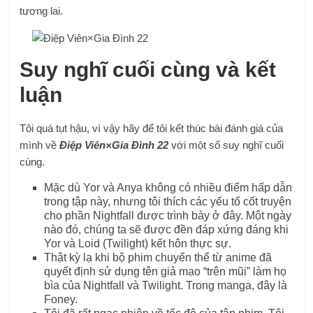
tương lai.
Suy nghĩ cuối cùng và kết
luận
Tôi quá tụt hậu, vì vậy hãy để tôi kết thúc bài đánh giá của
mình về
Điệp Viên×Gia Đình 22
với một số suy nghĩ cuối
cùng.
Mặc dù Yor và Anya không có nhiều điểm hấp dẫn
trong tập này, nhưng tôi thích các yếu tố cốt truyện
cho phần Nightfall được trình bày ở đây. Một ngày
nào đó, chúng ta sẽ được đền đáp xứng đáng khi
Yor và Loid (Twilight) kết hôn thực sự.
Thật kỳ lạ khi bộ phim chuyển thể từ anime đã
quyết định sử dụng tên giả mạo “trên mũi” làm họ
bìa của Nightfall và Twilight. Trong manga, đây là
Foney.