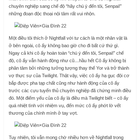
chuyên nghiệp sang chế độ “hãy chú ý đến tôi, Senpai!”
những đoạn độc thoại nội tâm rất vui nhộn.
Một điều tôi thích ở Nightfall với tư cách là một nhân vật là
ở bên ngoài, cô ấy không bao giờ cho đi bất cứ thứ gì.
Ngay cả khi cô ấy hoàn toàn “chú ý đến tôi, Senpai!” chế
độ, cô ấy vẫn hành động như cũ…hầu hết Cô ấy không bị
phân tâm bởi những tưởng tượng thay thế Yor và trở thành
vợ thực sự của Twilight. Thật vậy, việc cô ấy hạ gục đội cơ
bắp được pha tạp chất cũng như hành động của cô ấy
trước các cựu tuyển thủ chuyên nghiệp đã chứng minh điều
đó. Một điểm yếu của cô ấy là điều mà Twilight biết – cô ấy
quá nhiệt tình với nhiệm vụ, đến mức cô ấy phớt lờ vết
thương của chính mình ở tay vợt.
Tuy nhiên, tôi vẫn mong chờ nhiều hơn về Nightfall trong