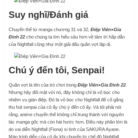
Suy nghĩ/Đánh giá
Chuyển thể từ manga chương 31 và 32,
Điệp Viên×Gia
Đình 22
cho chúng ta tìm hiểu sâu hơn về tâm trí hấp dẫn
của Nightfall cũng như một giải đấu quần vợt lập dị.
Chú ý đến tôi, Senpai!
Quần vợt là tên của trò chơi trong
Điệp Viên×Gia Đình 22
.
Nhưng hãy đối mặt với nó, đây không chỉ là vỏ bọc cho
nhiệm vụ gián điệp. Đó là vỏ bọc cho Nightfall để cố gắng
thu hút senpai của cô ấy chú ý đến cô ấy. Và tôi phải nói
rằng, anime chuyển thể không chỉ trung thành với nguyên
tác manga gốc mà còn hài hước hơn. Điều này phần lớn là
do vai diễn Nightfall (Fiona) si tình của SAKURA Ayane.
Màn trình diễn của cô ấy khi chuyển từ chế độ Nightfall