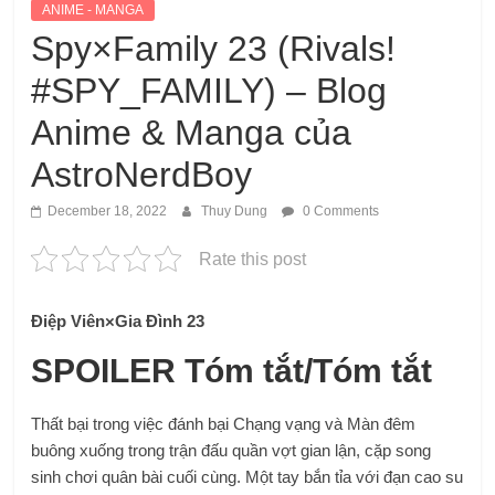
ANIME - MANGA
Spy×Family 23 (Rivals!
#SPY_FAMILY) – Blog
Anime & Manga của
AstroNerdBoy
December 18, 2022
Thuy Dung
0 Comments
Rate this post
Điệp Viên×Gia Đình 23
SPOILER Tóm tắt/Tóm tắt
Thất bại trong việc đánh bại Chạng vạng và Màn đêm
buông xuống trong trận đấu quần vợt gian lận, cặp song
sinh chơi quân bài cuối cùng. Một tay bắn tỉa với đạn cao su