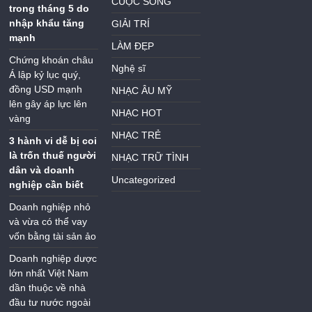
CUỘC SỐNG
trong tháng 5 do
nhập khẩu tăng
GIẢI TRÍ
mạnh
LÀM ĐẸP
Chứng khoán châu
Nghệ sĩ
Á lập kỷ lục quý,
đồng USD mạnh
NHẠC ÂU MỸ
lên gây áp lực lên
NHẠC HOT
vàng
NHẠC TRẺ
3 hành vi dễ bị coi
là trốn thuế người
NHẠC TRỮ TÌNH
dân và doanh
Uncategorized
nghiệp cần biết
Doanh nghiệp nhỏ
và vừa có thể vay
vốn bằng tài sản ảo
Doanh nghiệp dược
lớn nhất Việt Nam
dần thuộc về nhà
đầu tư nước ngoài