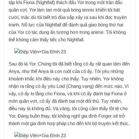
tập khi Fiona (Nightfall) thách đấu Yor trong một trận đấu
quần vợt. Yor làm tan một quả bóng tennis khiến tôi bật
cười, mặc dù tôi biết trò đùa sắp xảy ra sau khi đọc truyện
tranh. Nỗ lực của Nightfall để đánh quả giao bóng thứ hai
của Yor có tác dụng ấn tượng hơn trong anime. Tôi không
thể không cảm thấy tiếc cho Nightfall.
Sau đó là Yor. Chúng tôi đã biết rằng cô ấy rất quan tâm đến
Anya, như thể Anya là con ruột của cô ấy. Tôi yêu những
khoảnh khắc khi điều này cho thấy. Tuy nhiên, Yor không
nhận ra rằng cô ấy yêu Loid (Chạng vạng) đến mức nào. Vì
vậy, cô ấy lo lắng cho Fiona, và khi cô ấy đánh bại Fiona ở
môn quần vợt, cô ấy đã đánh bại một đối thủ. Tuy nhiên,
điều này là không đủ. Và vâng, tôi cũng cảm thấy tồi tệ cho
Yor. Đáng buồn thay, tôi không nghĩ gia đình Forger sẽ trở
thành một gia đình hợp pháp cho đến khi bộ truyện kết thúc.