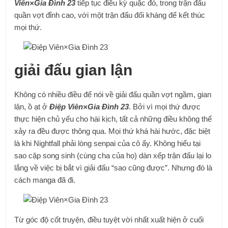
Viên×Gia Đình 23
tiếp tục điều kỳ quặc đó, trong trận đấu
quần vợt đỉnh cao, với một trận đấu đối kháng để kết thúc
mọi thứ.
giải đấu gian lận
Không có nhiều điều để nói về giải đấu quần vợt ngầm, gian
lận, ồ ạt ở
Điệp Viên×Gia Đình 23
. Bởi vì mọi thứ được
thực hiện chủ yếu cho hài kịch, tất cả những điều không thể
xảy ra đều được thông qua. Mọi thứ khá hài hước, đặc biệt
là khi Nightfall phải lòng senpai của cô ấy. Không hiểu tại
sao cặp song sinh (cùng cha của họ) dàn xếp trận đấu lại lo
lắng về việc bị bắt vì giải đấu “sao cũng được”. Nhưng đó là
cách manga đã đi.
Từ góc độ cốt truyện, điều tuyệt vời nhất xuất hiện ở cuối