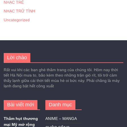
NHẠC TRẺ
NHẠC TRỮ TÌNH
Uncategorized
Lời chào
Rất vui khi các bạn ghé thăm trang của chúng tôi. Hôm nay thời
tiết Hà Nội mưa to, bão kèm theo những trận gió rít, tôi trở cảm
thấy lạnh giữa cái thời tiết mùa hè oi bức này. Phải chăng là máy
lạnh đang bật hết công xuất
Bài viết mới
Danh mục
Thâm hụt thương
ANIME – MANGA
mại Mỹ mở rộng