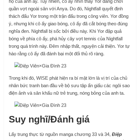
hộ của anh ấy. Tuy nhiên, cô ấy nhìn thấy Yor đang chơi
quần vợt ngoài sân với Anya. Do đó, Nightfall quyết định
thách đấu Yor trong một trận đấu trong công viên. Yor đồng
ý, nhưng khi cô ấy giao bóng, cô ấy đã cắt bóng theo đúng
nghĩa đen. Nightfall bị sốc bởi điều này. Khi Yor đập quả
bóng về phía cô ấy, phá hủy cây vợt tennis của Nightfall
trong quá trình này. Đêm nhập thất, nguyện cải thiện. Yor tự
hào rằng cô ấy đã đánh bại một đối thủ rõ ràng.
Trong khi đó, WISE phát hiện ra bí mật lớn là vị trí của chủ
nhân bức tranh ban đầu về bộ sưu tập ẩn giấu các ngôi sao
điện ảnh và sân khấu nữ trẻ trung, nóng bỏng của anh ta.
Suy nghĩ/Đánh giá
Lấy trung thực từ nguồn manga chương 33 và 34,
Điệp