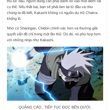
thù lúc đầu, người dùng cần phải đánh nó vào một điểm rất
cụ thể. Nếu thất bại, bạn sẽ phải làm lại từ đầu và như
chúng ta đã biết, Kakashi không có nguồn dự trữ Chakra
khổng lồ.
Nhờ có Sharingan, Chidori chính xác hơn và thường giải
quyết vấn đề chỉ trong một lần thử. Do đó, nó phù hợp hơn
với những ninja như Kakashi.
QUẢNG CÁO . TIẾP TỤC ĐỌC BÊN DƯỚI.