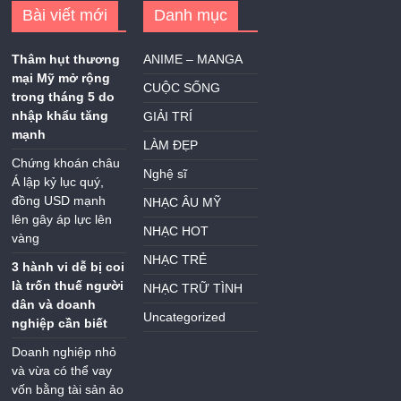
Bài viết mới
Danh mục
Thâm hụt thương
ANIME – MANGA
mại Mỹ mở rộng
CUỘC SỐNG
trong tháng 5 do
nhập khẩu tăng
GIẢI TRÍ
mạnh
LÀM ĐẸP
Chứng khoán châu
Nghệ sĩ
Á lập kỷ lục quý,
đồng USD mạnh
NHẠC ÂU MỸ
lên gây áp lực lên
NHẠC HOT
vàng
NHẠC TRẺ
3 hành vi dễ bị coi
là trốn thuế người
NHẠC TRỮ TÌNH
dân và doanh
Uncategorized
nghiệp cần biết
Doanh nghiệp nhỏ
và vừa có thể vay
vốn bằng tài sản ảo