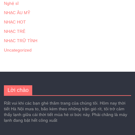
Nghệ sĩ
NHẠC ÂU MỸ
NHẠC HOT
NHẠC TRẺ
NHẠC TRỮ TÌNH
Uncategorized
Lời chào
Rất vui khi các bạn ghé thăm trang của chúng tôi. Hôm nay thời
tiết Hà Nội mưa to, bão kèm theo những trận gió rít, tôi trở cảm
thấy lạnh giữa cái thời tiết mùa hè oi bức này. Phải chăng là máy
lạnh đang bật hết công xuất