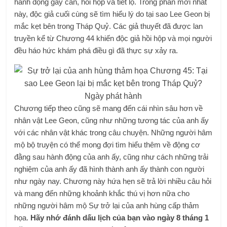
hành động gay cấn, hồi hộp và tiết lộ. Trong phần mới nhất
này, độc giả cuối cùng sẽ tìm hiểu lý do tại sao Lee Geon bị
mắc kẹt bên trong Tháp Quỷ. Các giả thuyết đã được lan
truyền kể từ Chương 44 khiến độc giả hồi hộp và mọi người
đều háo hức khám phá điều gì đã thực sự xảy ra.
Chương tiếp theo cũng sẽ mang đến cái nhìn sâu hơn về
nhân vật Lee Geon, cũng như những tương tác của anh ấy
với các nhân vật khác trong câu chuyện. Những người hâm
mộ bộ truyện có thể mong đợi tìm hiểu thêm về động cơ
đằng sau hành động của anh ấy, cũng như cách những trải
nghiệm của anh ấy đã hình thành anh ấy thành con người
như ngày nay. Chương này hứa hẹn sẽ trả lời nhiều câu hỏi
và mang đến những khoảnh khắc thú vị hơn nữa cho
những người hâm mộ Sự trở lại của anh hùng cấp thảm
họa.
Hãy nhớ đánh dấu lịch của bạn vào ngày 8 tháng 1