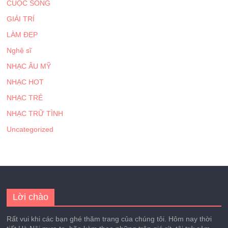
CUỘC SỐNG
GIẢI TRÍ
LÀM ĐẸP
Nghệ sĩ
NHẠC ÂU MỸ
NHẠC HOT
NHẠC TRẺ
NHẠC TRỮ TÌNH
Uncategorized
Lời chào
Rất vui khi các bạn ghé thăm trang của chúng tôi. Hôm nay thời