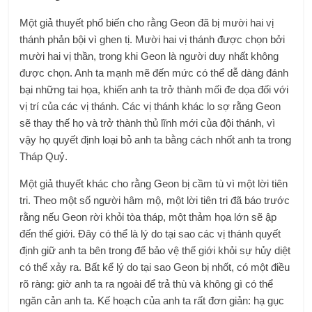
Một giả thuyết phổ biến cho rằng Geon đã bị mười hai vị
thánh phản bội vì ghen tị. Mười hai vị thánh được chọn bởi
mười hai vị thần, trong khi Geon là người duy nhất không
được chọn. Anh ta mạnh mẽ đến mức có thể dễ dàng đánh
bại những tai họa, khiến anh ta trở thành mối đe dọa đối với
vị trí của các vị thánh. Các vị thánh khác lo sợ rằng Geon
sẽ thay thế họ và trở thành thủ lĩnh mới của đội thánh, vì
vậy họ quyết định loại bỏ anh ta bằng cách nhốt anh ta trong
Tháp Quỷ.
Một giả thuyết khác cho rằng Geon bị cầm tù vì một lời tiên
tri. Theo một số người hâm mộ, một lời tiên tri đã báo trước
rằng nếu Geon rời khỏi tòa tháp, một thảm họa lớn sẽ ập
đến thế giới. Đây có thể là lý do tại sao các vị thánh quyết
định giữ anh ta bên trong để bảo vệ thế giới khỏi sự hủy diệt
có thể xảy ra. Bất kể lý do tại sao Geon bị nhốt, có một điều
rõ ràng: giờ anh ta ra ngoài để trả thù và không gì có thể
ngăn cản anh ta. Kế hoạch của anh ta rất đơn giản: hạ gục