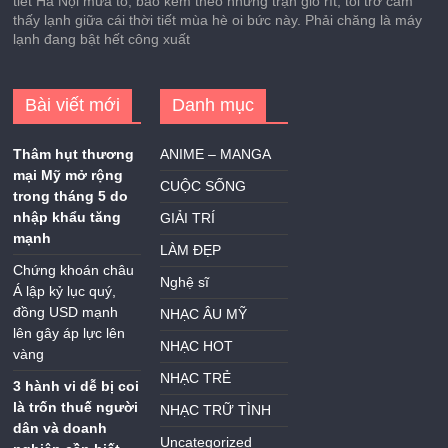
tiết Hà Nội mưa to, bão kèm theo những trận gió rít, tôi trở cảm
thấy lạnh giữa cái thời tiết mùa hè oi bức này. Phải chăng là máy
lạnh đang bật hết công xuất
Bài viết mới
Danh mục
Thâm hụt thương
ANIME – MANGA
mại Mỹ mở rộng
CUỘC SỐNG
trong tháng 5 do
nhập khẩu tăng
GIẢI TRÍ
mạnh
LÀM ĐẸP
Chứng khoán châu
Nghệ sĩ
Á lập kỷ lục quý,
đồng USD mạnh
NHẠC ÂU MỸ
lên gây áp lực lên
NHẠC HOT
vàng
NHẠC TRẺ
3 hành vi dễ bị coi
là trốn thuế người
NHẠC TRỮ TÌNH
dân và doanh
Uncategorized