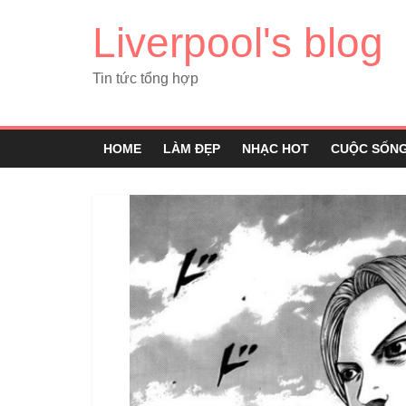
Liverpool's blog
Tin tức tổng hợp
HOME
LÀM ĐẸP
NHẠC HOT
CUỘC SỐN