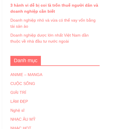
3 hành vi dễ bị coi là trốn thuế người dân và
doanh nghiệp cần biết
Doanh nghiệp nhỏ và vừa có thể vay vốn bằng
tài sản ảo
Doanh nghiệp dược lớn nhất Việt Nam dần
thuộc về nhà đầu tư nước ngoài
Danh mục
ANIME – MANGA
CUỘC SỐNG
GIẢI TRÍ
LÀM ĐẸP
Nghệ sĩ
NHẠC ÂU MỸ
NHẠC HOT