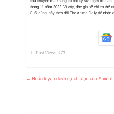
câu chuyện mà không có bất kỳ sự chậm trễ nào. 
tháng 11 năm 2022. Vì vậy, độc giả sẽ chỉ có thể 
Cuối cùng, hãy theo dõi The Anime Daily để nhận đ
Post Views:
473
←
Huấn luyện dưới sự chỉ đạo của Shiida!