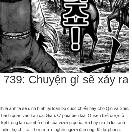
739: Chuyện gì sẽ xảy ra
 là anh ta sẽ định hình lại toàn bộ cuộc chiến này cho Qin và Shin.
g hành quân vào Lâu đài Gian. Ở phía bên kia, Ousen biết được ở
kẹt trong lâu đài nhỏ nhất của vương quốc. Và bây giờ là lúc anh
nhiên, họ chỉ có ít hơn mười nghìn người đàn ông để dự phòng.