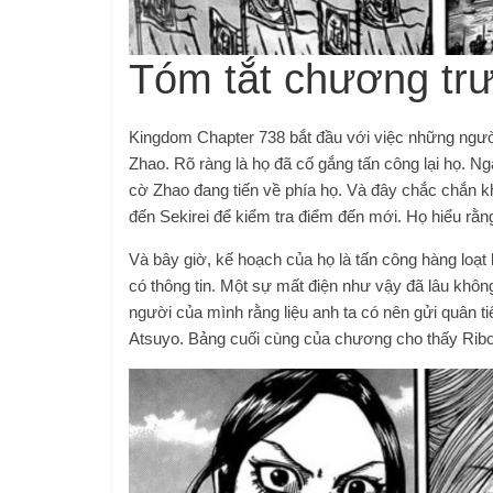
Tóm tắt chương tr
Kingdom Chapter 738 bắt đầu với việc những người
Zhao. Rõ ràng là họ đã cố gắng tấn công lại họ. Ng
cờ Zhao đang tiến về phía họ. Và đây chắc chắn k
đến Sekirei để kiểm tra điểm đến mới. Họ hiểu rằn
Và bây giờ, kế hoạch của họ là tấn công hàng loạt
có thông tin. Một sự mất điện như vậy đã lâu khô
người của mình rằng liệu anh ta có nên gửi quân t
Atsuyo. Bảng cuối cùng của chương cho thấy Ribok