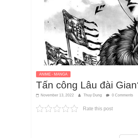
ANIME - MANGA
Tấn công Lâu đài Gian
November 13, 2022
Thuy Dung
0 Comments
Rate this post