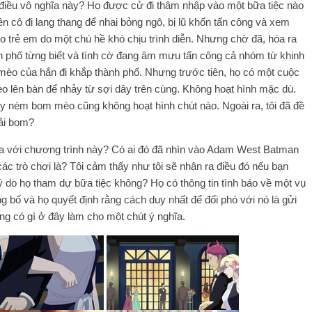
a điều vô nghĩa này? Họ được cử đi thâm nhập vào một bữa tiệc nào
 cô đi lang thang để nhai bỏng ngô, bị lũ khốn tấn công và xem
o trẻ em do một chú hề khó chịu trình diễn. Nhưng chờ đã, hóa ra
nh phố từng biết và tình cờ đang âm mưu tấn công cả nhóm từ khinh
mèo của hắn đi khắp thành phố. Nhưng trước tiên, họ có một cuộc
èo lên bàn để nhảy từ sợi dây trên cùng. Không hoạt hình mặc dù.
ay ném bom mèo cũng không hoạt hình chút nào. Ngoài ra, tôi đã đề
hải bom?
y ra với chương trình này? Có ai đó đã nhìn vào Adam West Batman
các trò chơi là? Tôi cảm thấy như tôi sẽ nhận ra điều đó nếu bạn
lý do họ tham dự bữa tiệc không? Họ có thông tin tình báo về một vụ
 bố và họ quyết định rằng cách duy nhất để đối phó với nó là gửi
ng có gì ở đây làm cho một chút ý nghĩa.