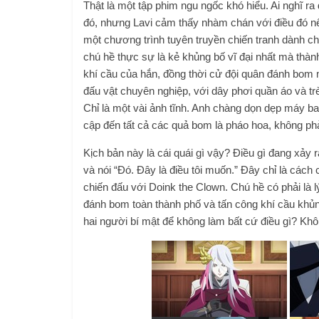
Thật là một tập phim ngu ngốc khó hiểu. Ai nghĩ r
đó, nhưng Lavi cảm thấy nhàm chán với điều đó nên
một chương trình tuyên truyền chiến tranh dành ch
chú hề thực sự là kẻ khủng bố vĩ đại nhất mà thà
khí cầu của hắn, đồng thời cử đội quân đánh bom 
đấu vật chuyên nghiệp, với dây phơi quần áo và tr
Chỉ là một vài ảnh tĩnh. Anh chàng dọn dẹp máy b
cập đến tất cả các quả bom là pháo hoa, không p
Kịch bản này là cái quái gì vậy? Điều gì đang xả
và nói “Đó. Đây là điều tôi muốn.” Đây chỉ là cách 
chiến đấu với Doink the Clown. Chú hề có phải là 
đánh bom toàn thành phố và tấn công khí cầu khủng
hai người bí mật để không làm bất cứ điều gì? Khô