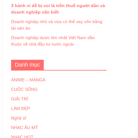
3 hành vi dễ bị coi là trốn thuế người dân và
doanh nghiệp cần biết
Doanh nghiệp nhỏ và vừa có thể vay vốn bằng
tài sản ảo
Doanh nghiệp dược lớn nhất Việt Nam dần
thuộc về nhà đầu tư nước ngoài
Danh mục
ANIME – MANGA
CUỘC SỐNG
GIẢI TRÍ
LÀM ĐẸP
Nghệ sĩ
NHẠC ÂU MỸ
NHẠC HOT