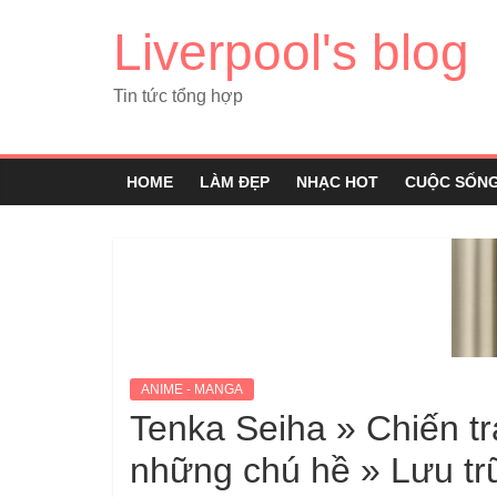
Liverpool's blog
Tin tức tổng hợp
HOME
LÀM ĐẸP
NHẠC HOT
CUỘC SỐN
ANIME - MANGA
Tenka Seiha » Chiến t
những chú hề » Lưu tr