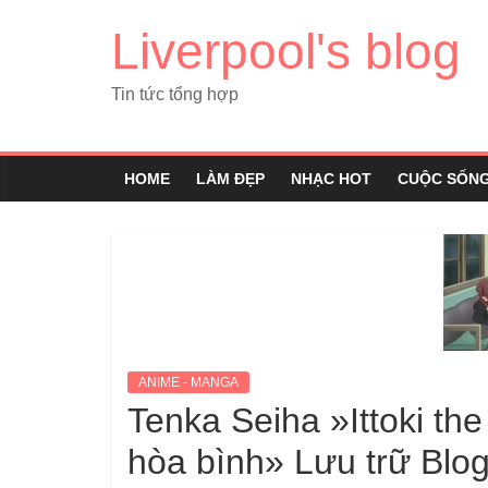
Liverpool's blog
Tin tức tổng hợp
HOME
LÀM ĐẸP
NHẠC HOT
CUỘC SỐN
ANIME - MANGA
Tenka Seiha »Ittoki the
hòa bình» Lưu trữ Blo