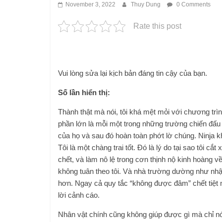
November 3, 2022
Thuy Dung
0 Comments
Rate this post
Vui lòng sửa lại kịch bản đáng tin cậy của bạn.
Số lần hiển thị:
Thành thật mà nói, tôi khá mệt mỏi với chương trì
phần lớn là mỗi một trong những trường chiến đấu
của họ và sau đó hoàn toàn phớt lờ chúng. Ninja k
Tôi là một chàng trai tốt. Đó là lý do tại sao tôi c
chết, và làm nô lệ trong cơn thịnh nộ kinh hoàng v
không tuân theo tôi. Và nhà trường dường như nhậ
hơn. Ngay cả quy tắc “không được đâm” chết tiệt 
lời cảnh cáo.
Nhân vật chính cũng không giúp được gì mà chỉ nói 