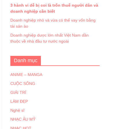
3 hành vi dễ bị coi là trốn thuế người dân và
doanh nghiệp cần biết
Doanh nghiệp nhỏ và vừa có thể vay vốn bằng
tài sản ảo
Doanh nghiệp dược lớn nhất Việt Nam dần
thuộc về nhà đầu tư nước ngoài
Danh mục
ANIME – MANGA
CUỘC SỐNG
GIẢI TRÍ
LÀM ĐẸP
Nghệ sĩ
NHẠC ÂU MỸ
NHẠC HOT