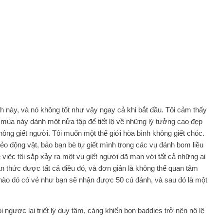
nh này, và nó không tốt như vậy ngay cả khi bắt đầu. Tôi cảm thấy
 mùa này dành một nửa tập để tiết lộ về những lý tưởng cao đẹp
hông giết người. Tôi muốn một thế giới hòa bình không giết chóc.
ắt xẻo động vật, bảo bạn bè tự giết mình trong các vụ đánh bom liều
ề việc tôi sắp xảy ra một vụ giết người dã man với tất cả những ai
n thức được tất cả điều đó, và đơn giản là không thể quan tâm
nào đó có vẻ như bạn sẽ nhận được 50 cú đánh, và sau đó là một
ngược lại triết lý duy tâm, càng khiến bọn baddies trở nên nô lệ