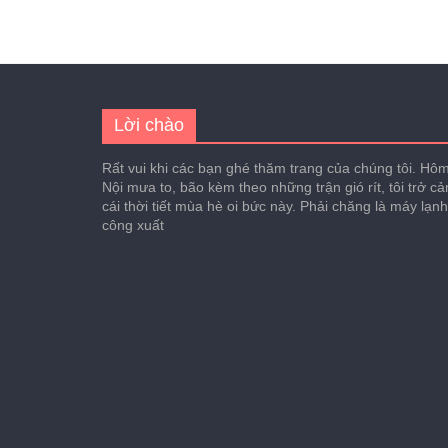
Lời chào
Rất vui khi các bạn ghé thăm trang của chúng tôi. Hôm 
Nội mưa to, bão kèm theo những trận gió rít, tôi trở c
cái thời tiết mùa hè oi bức này. Phải chăng là máy lạn
công xuất