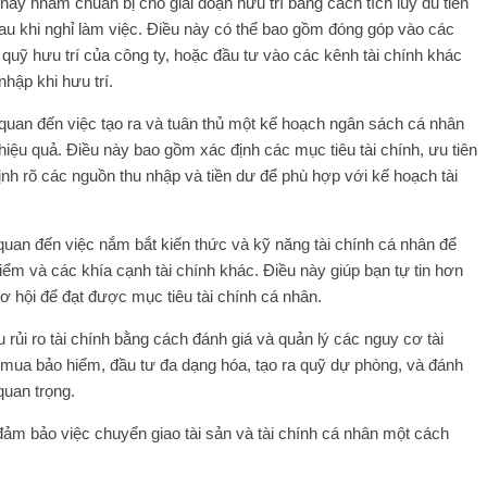
 này nhằm chuẩn bị cho giai đoạn hưu trí bằng cách tích luỹ đủ tiền
au khi nghỉ làm việc. Điều này có thể bao gồm đóng góp vào các
 quỹ hưu trí của công ty, hoặc đầu tư vào các kênh tài chính khác
hập khi hưu trí.
 quan đến việc tạo ra và tuân thủ một kế hoạch ngân sách cá nhân
 hiệu quả. Điều này bao gồm xác định các mục tiêu tài chính, ưu tiên
định rõ các nguồn thu nhập và tiền dư để phù hợp với kế hoạch tài
 quan đến việc nắm bắt kiến thức và kỹ năng tài chính cá nhân để
hiểm và các khía cạnh tài chính khác. Điều này giúp bạn tự tin hơn
cơ hội để đạt được mục tiêu tài chính cá nhân.
 rủi ro tài chính bằng cách đánh giá và quản lý các nguy cơ tài
c mua bảo hiểm, đầu tư đa dạng hóa, tạo ra quỹ dự phòng, và đánh
quan trọng.
ảm bảo việc chuyển giao tài sản và tài chính cá nhân một cách