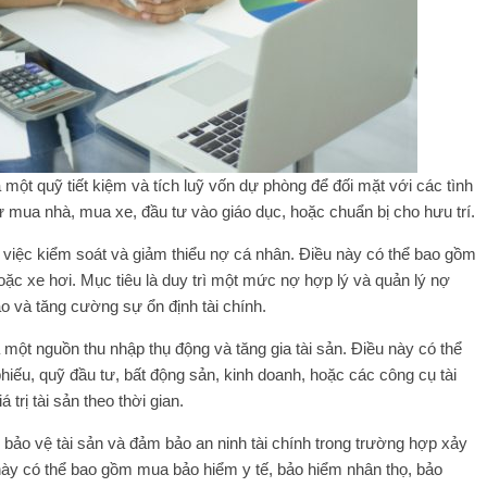
a một quỹ tiết kiệm và tích luỹ vốn dự phòng để đối mặt với các tình
 mua nhà, mua xe, đầu tư vào giáo dục, hoặc chuẩn bị cho hưu trí.
 việc kiểm soát và giảm thiểu nợ cá nhân. Điều này có thể bao gồm
oặc xe hơi. Mục tiêu là duy trì một mức nợ hợp lý và quản lý nợ
ảo và tăng cường sự ổn định tài chính.
 một nguồn thu nhập thụ động và tăng gia tài sản. Điều này có thể
phiếu, quỹ đầu tư, bất động sản, kinh doanh, hoặc các công cụ tài
 trị tài sản theo thời gian.
 bảo vệ tài sản và đảm bảo an ninh tài chính trong trường hợp xảy
 này có thể bao gồm mua bảo hiểm y tế, bảo hiểm nhân thọ, bảo