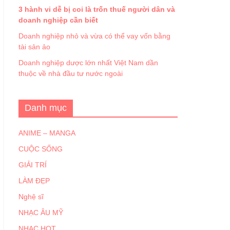
3 hành vi dễ bị coi là trốn thuế người dân và
doanh nghiệp cần biết
Doanh nghiệp nhỏ và vừa có thể vay vốn bằng
tài sản ảo
Doanh nghiệp dược lớn nhất Việt Nam dần
thuộc về nhà đầu tư nước ngoài
Danh mục
ANIME – MANGA
CUỘC SỐNG
GIẢI TRÍ
LÀM ĐẸP
Nghệ sĩ
NHẠC ÂU MỸ
NHẠC HOT