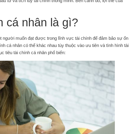
 tư và tích lũy tài chính thông minh. Bên canh đó, lợi thế của
h cá nhân là gì?
t người muốn đạt được trong lĩnh vực tài chính để đảm bảo sự ổn
hính cá nhân có thể khác nhau tùy thuộc vào ưu tiên và tình hình tài
 tiêu tài chính cá nhân phổ biến: