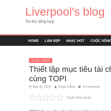
Liverpool's blog
Tin tức tổng hợp
HOME
LÀM ĐẸP
NHẠC HOT
CUỘC SỐN
CUỘC SỐNG
Thiết lập mục tiêu tài 
cùng TOPI
May 30, 2023
Phạm Hằng
0 Comments
Rate this post