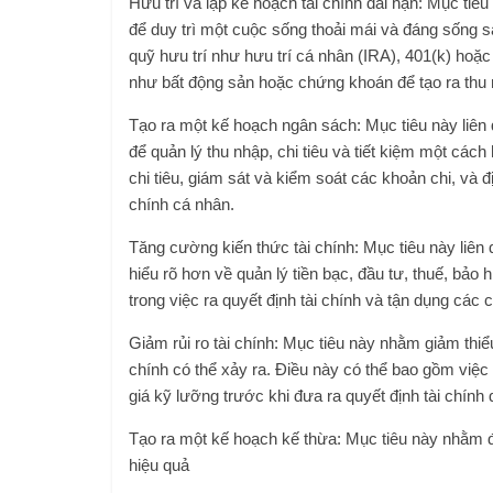
Hưu trí và lập kế hoạch tài chính dài hạn: Mục tiêu
để duy trì một cuộc sống thoải mái và đáng sống s
quỹ hưu trí như hưu trí cá nhân (IRA), 401(k) hoặc
như bất động sản hoặc chứng khoán để tạo ra thu n
Tạo ra một kế hoạch ngân sách: Mục tiêu này liên
để quản lý thu nhập, chi tiêu và tiết kiệm một cách
chi tiêu, giám sát và kiểm soát các khoản chi, và 
chính cá nhân.
Tăng cường kiến thức tài chính: Mục tiêu này liên
hiểu rõ hơn về quản lý tiền bạc, đầu tư, thuế, bảo 
trong việc ra quyết định tài chính và tận dụng các 
Giảm rủi ro tài chính: Mục tiêu này nhằm giảm thiểu
chính có thể xảy ra. Điều này có thể bao gồm việ
giá kỹ lưỡng trước khi đưa ra quyết định tài chính 
Tạo ra một kế hoạch kế thừa: Mục tiêu này nhằm đ
hiệu quả