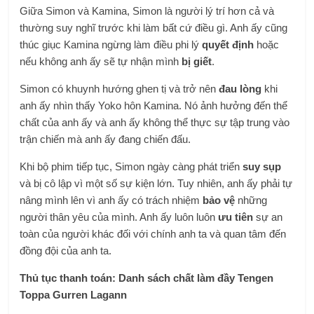
Giữa Simon và Kamina, Simon là người lý trí hơn cả và
thường suy nghĩ trước khi làm bất cứ điều gì. Anh ấy cũng
thúc giục Kamina ngừng làm điều phi lý
quyết định
hoặc
nếu không anh ấy sẽ tự nhận mình
bị giết
.
Simon có khuynh hướng ghen tị và trở nên
đau lòng
khi
anh ấy nhìn thấy Yoko hôn Kamina. Nó ảnh hưởng đến thể
chất của anh ấy và anh ấy không thể thực sự tập trung vào
trận chiến mà anh ấy đang chiến đấu.
Khi bộ phim tiếp tục, Simon ngày càng phát triển
suy sụp
và bị cô lập vì một số sự kiện lớn. Tuy nhiên, anh ấy phải tự
nâng mình lên vì anh ấy có trách nhiệm
bảo vệ
những
người thân yêu của mình. Anh ấy luôn luôn
ưu tiên
sự an
toàn của người khác đối với chính anh ta và quan tâm đến
đồng đội của anh ta.
Thủ tục thanh toán:
Danh sách chất làm đầy Tengen
Toppa Gurren Lagann