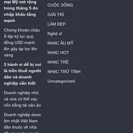
mại Mỹ mở rộng
CUỘC SỐNG
trong tháng 5 do
nhập khẩu tăng
GIẢI TRÍ
mạnh
LÀM ĐẸP
Chứng khoán châu
Nghệ sĩ
Á lập kỷ lục quý,
đồng USD mạnh
NHẠC ÂU MỸ
lên gây áp lực lên
NHẠC HOT
vàng
NHẠC TRẺ
3 hành vi dễ bị coi
là trốn thuế người
NHẠC TRỮ TÌNH
dân và doanh
Uncategorized
nghiệp cần biết
Doanh nghiệp nhỏ
và vừa có thể vay
vốn bằng tài sản ảo
Doanh nghiệp dược
lớn nhất Việt Nam
dần thuộc về nhà