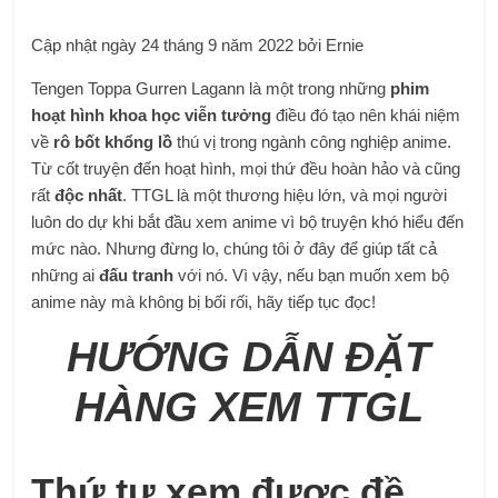
Cập nhật ngày 24 tháng 9 năm 2022 bởi Ernie
Tengen Toppa Gurren Lagann là một trong những
phim
hoạt hình khoa học viễn tưởng
điều đó tạo nên khái niệm
về
rô bốt khổng lồ
thú vị trong ngành công nghiệp anime.
Từ cốt truyện đến hoạt hình, mọi thứ đều hoàn hảo và cũng
rất
độc nhất
. TTGL là một thương hiệu lớn, và mọi người
luôn do dự khi bắt đầu xem anime vì bộ truyện khó hiểu đến
mức nào. Nhưng đừng lo, chúng tôi ở đây để giúp tất cả
những ai
đấu tranh
với nó. Vì vậy, nếu bạn muốn xem bộ
anime này mà không bị bối rối, hãy tiếp tục đọc!
HƯỚNG DẪN ĐẶT
HÀNG XEM TTGL
Thứ tự xem được đề