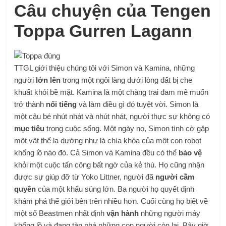
Câu chuyện của Tengen
Toppa Gurren Lagann
TTGL giới thiệu chúng tôi với Simon và Kamina, những
người
lớn lên
trong một ngôi làng dưới lòng đất bị che
khuất khỏi bề mặt. Kamina là một chàng trai đam mê muốn
trở thành
nổi tiếng
và làm điều gì đó tuyệt vời. Simon là
một cậu bé nhút nhát và nhút nhát, người thực sự không có
mục tiêu
trong cuộc sống. Một ngày nọ, Simon tình cờ gặp
một vật thể lạ dường như là chìa khóa của một con robot
khổng lồ nào đó. Cả Simon và Kamina đều có thể
bảo vệ
khỏi một cuộc tấn công bất ngờ của kẻ thù. Họ cũng nhận
được sự giúp đỡ từ Yoko Littner, người đã
người cầm
quyền
của một khẩu súng lớn. Ba người họ quyết định
khám phá thế giới bên trên nhiều hơn. Cuối cùng họ biết về
một số Beastmen nhất định
vận hành
những người máy
khổng lồ và đang tàn phá những con người còn lại. Bây giờ,