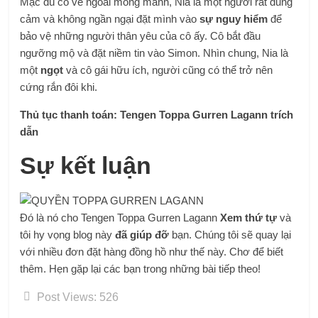
Mặc dù có vẻ ngoài mong manh, Nia là một người rất dũng
cảm và không ngần ngại đặt mình vào
sự nguy hiểm
để
bảo vệ những người thân yêu của cô ấy. Cô bắt đầu
ngưỡng mộ và đặt niềm tin vào Simon. Nhìn chung, Nia là
một
ngọt
và cô gái hữu ích, người cũng có thể trở nên
cứng rắn đôi khi.
Thủ tục thanh toán:
Tengen Toppa Gurren Lagann trích
dẫn
Sự kết luận
Đó là nó cho Tengen Toppa Gurren Lagann
Xem thứ tự
và
tôi hy vọng blog này
đã giúp đỡ
bạn. Chúng tôi sẽ quay lại
với nhiều đơn đặt hàng đồng hồ như thế này. Chơ để biết
thêm. Hẹn gặp lại các bạn trong những bài tiếp theo!
Post Views:
526