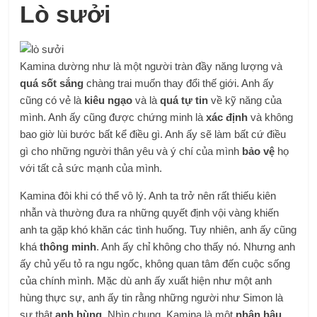
Lò sưởi
Kamina dường như là một người tràn đầy năng lượng và
quá sốt sắng
chàng trai muốn thay đổi thế giới. Anh ấy
cũng có vẻ là
kiêu ngạo
và là
quá tự tin
về kỹ năng của
mình. Anh ấy cũng được chứng minh là
xác định
và không
bao giờ lùi bước bất kể điều gì. Anh ấy sẽ làm bất cứ điều
gì cho những người thân yêu và ý chí của mình
bảo vệ
họ
với tất cả sức mạnh của mình.
Kamina đôi khi có thể vô lý. Anh ta trở nên rất thiếu kiên
nhẫn và thường đưa ra những quyết định vội vàng khiến
anh ta gặp khó khăn
các tình huống. Tuy nhiên, anh ấy cũng
khá
thông minh
. Anh ấy chỉ không cho thấy nó. Nhưng anh
ấy chủ yếu tỏ ra ngu ngốc, không quan tâm đến cuộc sống
của chính mình. Mặc dù anh ấy xuất hiện như một anh
hùng thực sự, anh ấy tin rằng những người như Simon là
sự thật
anh hùng
. Nhìn chung, Kamina là một
nhân hậu