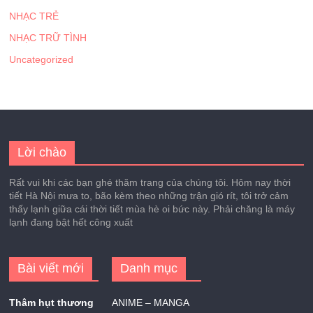
NHẠC TRẺ
NHẠC TRỮ TÌNH
Uncategorized
Lời chào
Rất vui khi các bạn ghé thăm trang của chúng tôi. Hôm nay thời
tiết Hà Nội mưa to, bão kèm theo những trận gió rít, tôi trở cảm
thấy lạnh giữa cái thời tiết mùa hè oi bức này. Phải chăng là máy
lạnh đang bật hết công xuất
Bài viết mới
Danh mục
Thâm hụt thương
ANIME – MANGA