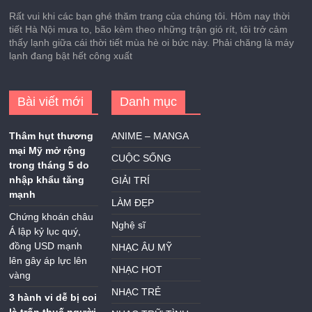
Rất vui khi các bạn ghé thăm trang của chúng tôi. Hôm nay thời
tiết Hà Nội mưa to, bão kèm theo những trận gió rít, tôi trở cảm
thấy lạnh giữa cái thời tiết mùa hè oi bức này. Phải chăng là máy
lạnh đang bật hết công xuất
Bài viết mới
Danh mục
Thâm hụt thương
ANIME – MANGA
mại Mỹ mở rộng
CUỘC SỐNG
trong tháng 5 do
nhập khẩu tăng
GIẢI TRÍ
mạnh
LÀM ĐẸP
Chứng khoán châu
Nghệ sĩ
Á lập kỷ lục quý,
đồng USD mạnh
NHẠC ÂU MỸ
lên gây áp lực lên
NHẠC HOT
vàng
NHẠC TRẺ
3 hành vi dễ bị coi