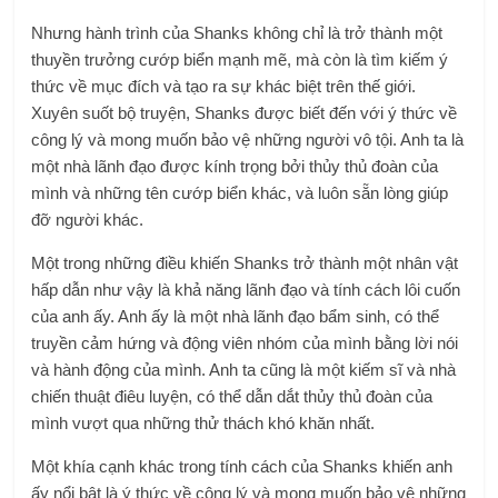
Nhưng hành trình của Shanks không chỉ là trở thành một
thuyền trưởng cướp biển mạnh mẽ, mà còn là tìm kiếm ý
thức về mục đích và tạo ra sự khác biệt trên thế giới.
Xuyên suốt bộ truyện, Shanks được biết đến với ý thức về
công lý và mong muốn bảo vệ những người vô tội. Anh ta là
một nhà lãnh đạo được kính trọng bởi thủy thủ đoàn của
mình và những tên cướp biển khác, và luôn sẵn lòng giúp
đỡ người khác.
Một trong những điều khiến Shanks trở thành một nhân vật
hấp dẫn như vậy là khả năng lãnh đạo và tính cách lôi cuốn
của anh ấy. Anh ấy là một nhà lãnh đạo bẩm sinh, có thể
truyền cảm hứng và động viên nhóm của mình bằng lời nói
và hành động của mình. Anh ta cũng là một kiếm sĩ và nhà
chiến thuật điêu luyện, có thể dẫn dắt thủy thủ đoàn của
mình vượt qua những thử thách khó khăn nhất.
Một khía cạnh khác trong tính cách của Shanks khiến anh
ấy nổi bật là ý thức về công lý và mong muốn bảo vệ những