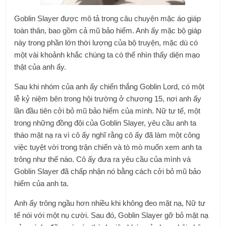
Goblin Slayer được mô tả trong câu chuyện mặc áo giáp
toàn thân, bao gồm cả mũ bảo hiểm. Anh ấy mặc bộ giáp
này trong phần lớn thời lượng của bộ truyện, mặc dù có
một vài khoảnh khắc chúng ta có thể nhìn thấy diện mạo
thật của anh ấy.
Sau khi nhóm của anh ấy chiến thắng Goblin Lord, có một
lễ kỷ niệm bên trong hội trường ở chương 15, nơi anh ấy
lần đầu tiên cởi bỏ mũ bảo hiểm của mình. Nữ tư tế, một
trong những đồng đội của Goblin Slayer, yêu cầu anh ta
tháo mặt nạ ra vì cô ấy nghĩ rằng cô ấy đã làm một công
việc tuyệt vời trong trận chiến và tò mò muốn xem anh ta
trông như thế nào. Cô ấy đưa ra yêu cầu của mình và
Goblin Slayer đã chấp nhận nó bằng cách cởi bỏ mũ bảo
hiểm của anh ta.
Anh ấy trông ngầu hơn nhiều khi không đeo mặt nạ, Nữ tư
tế nói với một nụ cười. Sau đó, Goblin Slayer gỡ bỏ mặt nạ