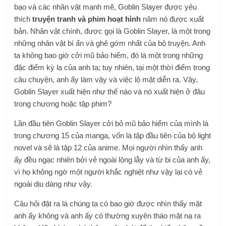
bạo và các nhân vật mạnh mẽ, Goblin Slayer được yêu
thích
truyện tranh và phim hoạt hình
năm nó được xuất
bản. Nhân vật chính, được gọi là Goblin Slayer, là một trong
những nhân vật bí ẩn và ghê gớm nhất của bộ truyện. Anh
ta không bao giờ cởi mũ bảo hiểm, đó là một trong những
đặc điểm kỳ lạ của anh ta; tuy nhiên, tại một thời điểm trong
câu chuyện, anh ấy làm vậy và việc lộ mặt diễn ra. Vậy,
Goblin Slayer xuất hiện như thế nào và nó xuất hiện ở đâu
trong chương hoặc tập phim?
Lần đầu tiên Goblin Slayer cởi bỏ mũ bảo hiểm của mình là
trong chương 15 của manga, vốn là tập đầu tiên của bộ light
novel và sẽ là tập 12 của anime. Mọi người nhìn thấy anh
ấy đều ngạc nhiên bởi vẻ ngoài lộng lẫy và từ bi của anh ấy,
vì họ không ngờ một người khắc nghiệt như vậy lại có vẻ
ngoài dịu dàng như vậy.
Câu hỏi đặt ra là chúng ta có bao giờ được nhìn thấy mặt
anh ấy không và anh ấy có thường xuyên tháo mặt nạ ra