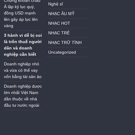
Chứng khoán châu
Nghệ sĩ
Á lập kỷ lục quý,
đồng USD mạnh
NHẠC ÂU MỸ
lên gây áp lực lên
NHẠC HOT
vàng
NHẠC TRẺ
3 hành vi dễ bị coi
là trốn thuế người
NHẠC TRỮ TÌNH
dân và doanh
Uncategorized
nghiệp cần biết
Doanh nghiệp nhỏ
và vừa có thể vay
vốn bằng tài sản ảo
Doanh nghiệp dược
lớn nhất Việt Nam
dần thuộc về nhà
đầu tư nước ngoài