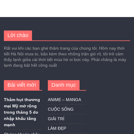
Lời chào
Rất vui khi các bạn ghé thăm trang của chúng tôi. Hôm nay thời
tiết Hà Nội mưa to, bão kèm theo những trận gió rít, tôi trở cảm
thấy lạnh giữa cái thời tiết mùa hè oi bức này. Phải chăng là máy
lạnh đang bật hết công xuất
Bài viết mới
Danh mục
Thâm hụt thương
ANIME – MANGA
mại Mỹ mở rộng
CUỘC SỐNG
trong tháng 5 do
nhập khẩu tăng
GIẢI TRÍ
mạnh
LÀM ĐẸP