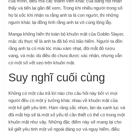
của mình, điều mà các thành viên khác của bang hội nhận
thấy và tiến lại gần để xem. Trong khi nhiều người trong số
họ bị sốc khi nhận ra rằng anh ta là con người, thì những
người khác lại đồng tình rằng anh ta vô cùng lộng lẫy.
Manga không hiển thị toàn bộ khuôn mặt của Goblin Slayer,
mặc dù thực tế là anh ta đã bỏ mũ bảo hiểm. Người ta đồn
rằng anh ta có mái tóc màu xám nhạt, đôi mắt đỏ rượu
vang, và mặc dù điều đó chưa được xác nhận, nhưng vẫn
có một số vết sẹo trên khuôn mặt.
Suy nghĩ cuối cùng
Không có một câu trả lời nào cho câu hỏi này bởi vì mọi
người đều có một ý tưởng khác nhau về khuôn mặt của
một kẻ giết yêu tinh. Hàm răng sắc nhọn, làn da xanh lục và
đôi mắt híp sẽ là một số yếu tố cần thiết có thể có trong một
khuôn mặt như vậy. Những đặc điểm này sẽ mang lại cho
kẻ giết yêu tinh một vẻ ngoài đáng sợ và nguy hiểm, điều