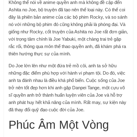
Không thể nói về anime quyền anh mà không đề cập đến
Ashita no Joe, bộ truyện đã tạo nên thể loại này. Có thể coi
đây là phiên bản anime của các bộ phim Rocky, và so sánh
nó với những bộ phim đó cũng không phải là phóng đại. Và
giống như Rocky, cốt truyện của Ashita no Joe rất đơn giản,
với trọng tâm chính là Joe Yabuki, một chàng trai trẻ gặp
rắc rối, thông qua môn thể thao quyền anh, đã khám phá ra
thiên hướng thực sự của mình.
Do Joe lớn lên như một đứa trẻ mồ côi, anh ta sở hữu
những đặc điểm phù hợp với hành vi phạm tội. Do đó, việc
anh ta đánh nhau là điều khá phổ biến. Cuộc sống của Joe
trở nên tốt đẹp hơn khi anh gặp Danpei Tange, một cựu võ
sĩ quyền anh trở thành huấn luyện viên của Joe và hỗ trợ
anh phát huy hết khả năng của mình. Rất may, sự kiện này
đã thay đổi quỹ đạo cuộc đời của Joe.
Phúc Âm Một Vòng