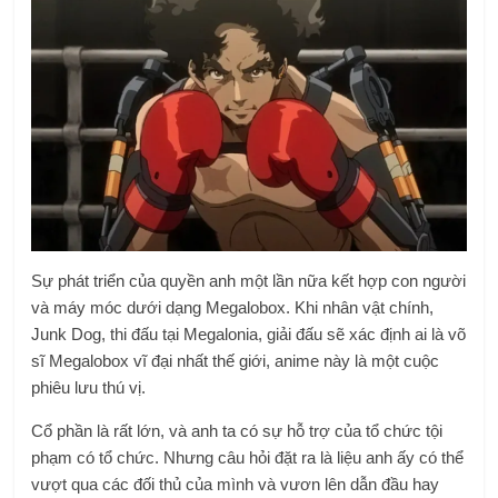
Sự phát triển của quyền anh một lần nữa kết hợp con người
và máy móc dưới dạng Megalobox. Khi nhân vật chính,
Junk Dog, thi đấu tại Megalonia, giải đấu sẽ xác định ai là võ
sĩ Megalobox vĩ đại nhất thế giới, anime này là một cuộc
phiêu lưu thú vị.
Cổ phần là rất lớn, và anh ta có sự hỗ trợ của tổ chức tội
phạm có tổ chức. Nhưng câu hỏi đặt ra là liệu anh ấy có thể
vượt qua các đối thủ của mình và vươn lên dẫn đầu hay