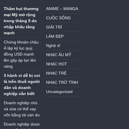
Thâm hụt thương
ANIME – MANGA
mại Mỹ mở rộng
CUỘC SỐNG
trong tháng 5 do
nhập khẩu tăng
GIẢI TRÍ
mạnh
LÀM ĐẸP
Chứng khoán châu
Nghệ sĩ
Á lập kỷ lục quý,
đồng USD mạnh
NHẠC ÂU MỸ
lên gây áp lực lên
NHẠC HOT
vàng
NHẠC TRẺ
3 hành vi dễ bị coi
là trốn thuế người
NHẠC TRỮ TÌNH
dân và doanh
Uncategorized
nghiệp cần biết
Doanh nghiệp nhỏ
và vừa có thể vay
vốn bằng tài sản ảo
Doanh nghiệp dược