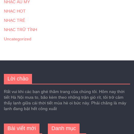
NHẠC ÂU MỸ
NHẠC HOT
NHẠC TRẺ
NHẠC TRỮ TÌNH
Uncategorized
Lời chào
Rất vui khi các bạn ghé thăm trang của chúng tôi. Hôm nay thời
tiết Hà Nội mưa to, bão kèm theo những trận gió rít, tôi trở cảm
thấy lạnh giữa cái thời tiết mùa hè oi bức này. Phải chăng là máy
lạnh đang bật hết công xuất
Bài viết mới
Danh mục