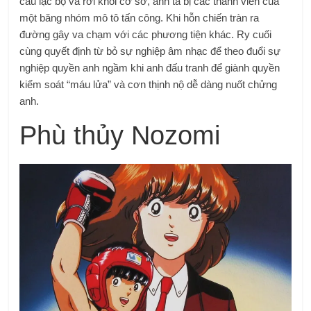
câu lạc bộ và rời khỏi cơ sở, anh ta bị các thành viên của
một băng nhóm mô tô tấn công. Khi hỗn chiến tràn ra
đường gây va chạm với các phương tiện khác. Ry cuối
cùng quyết định từ bỏ sự nghiệp âm nhạc để theo đuổi sự
nghiệp quyền anh ngầm khi anh đấu tranh để giành quyền
kiểm soát “máu lửa” và cơn thịnh nộ dễ dàng nuốt chửng
anh.
Phù thủy Nozomi