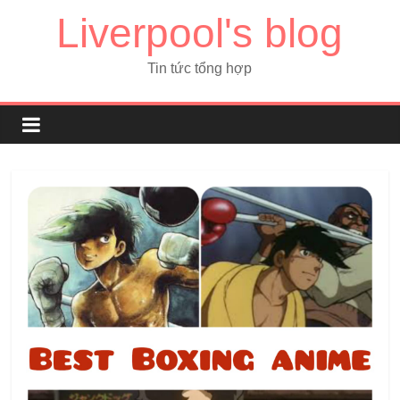
Liverpool's blog
Tin tức tổng hợp