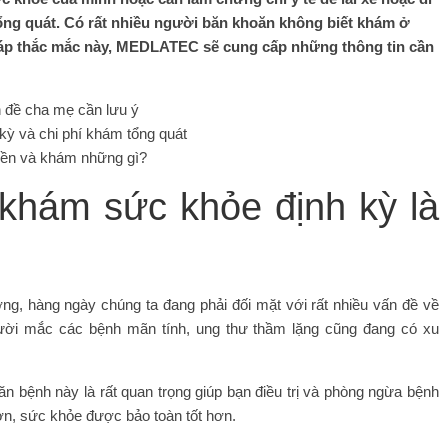
tổng quát. Có rất nhiều người băn khoăn không biết khám ở
i đáp thắc mắc này, MEDLATEC sẽ cung cấp những thông tin cần
 đề cha mẹ cần lưu ý
kỳ và chi phí khám tổng quát
iền và khám những gì?
c khám sức khỏe định kỳ là
ờng, hàng ngày chúng ta đang phải đối mặt với rất nhiều vấn đề về
gười mắc các bệnh mãn tính, ung thư thầm lặng cũng đang có xu
n bệnh này là rất quan trọng giúp bạn điều trị và phòng ngừa bệnh
hơn, sức khỏe được bảo toàn tốt hơn.