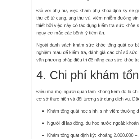
Đối với phụ nữ, việc khám phụ khoa định kỳ sẽ 
thư cổ tử cung, ung thư vú, viêm nhiễm đường sin
thiết bởi việc này có tác dụng kiểm tra sức khỏe
nguy cơ mắc các bệnh lý tiềm ẩn.
Ngoài danh sách khám sức khỏe tổng quát cơ bản
nghiệm máu để kiểm tra, đánh giá các chỉ số sức k
vấn phương pháp điều trị để nâng cao sức khỏe tro
4. Chi phí khám tổ
Điều mà mọi người quan tâm không kém đó là chi p
cơ sở thực hiện và đối tượng sử dụng dịch vụ. Đặc
Khám tổng quát học sinh, sinh viên: thường 
Người đi lao động, du học nước ngoài: khoảng
Khám tổng quát định kỳ: khoảng 2.000.000 – 