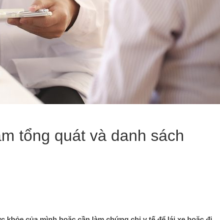
ám tổng quát và danh sách
c khỏe của mình hoặc cần làm chứng chỉ y tế để lái xe hoặc đi