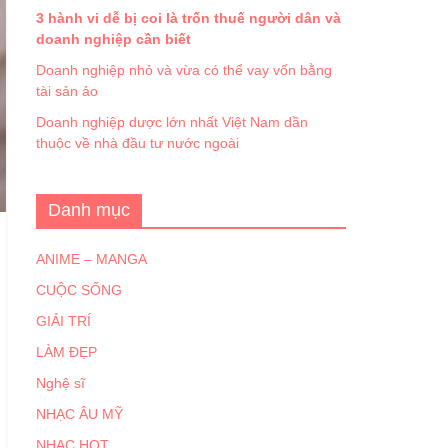
3 hành vi dễ bị coi là trốn thuế người dân và
doanh nghiệp cần biết
Doanh nghiệp nhỏ và vừa có thể vay vốn bằng
tài sản ảo
Doanh nghiệp dược lớn nhất Việt Nam dần
thuộc về nhà đầu tư nước ngoài
Danh mục
ANIME – MANGA
CUỘC SỐNG
GIẢI TRÍ
LÀM ĐẸP
Nghệ sĩ
NHẠC ÂU MỸ
NHẠC HOT