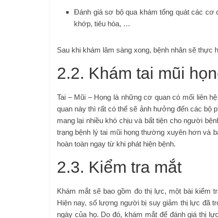
Đánh giá sơ bộ qua khám tổng quát các cơ qu
khớp, tiêu hóa, …
Sau khi khám lâm sàng xong, bệnh nhân sẽ thực 
2.2. Khám tai mũi họ
Tai – Mũi – Họng là những cơ quan có mối liên hệ
quan này thì rất có thể sẽ ảnh hưởng đến các bộ p
mang lại nhiều khó chịu và bất tiện cho người bệnh
trạng bệnh lý tai mũi họng thường xuyên hơn và 
hoàn toàn ngay từ khi phát hiện bệnh.
2.3. Kiểm tra mắt
Khám mắt sẽ bao gồm đo thị lực, một bài kiểm tra 
Hiện nay, số lượng người bị suy giảm thị lực đã tr
ngày của họ. Do đó, khám mắt để đánh giá thị lực