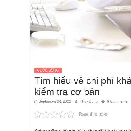
CUỘC SỐNG
Tìm hiểu về chi phí kh
kiểm tra cơ bản
September 24, 2022
Thuy Dung
0 Comments
Rate this post
Khi bạn đang có nhu cầu cập nhật tình trạng sứ