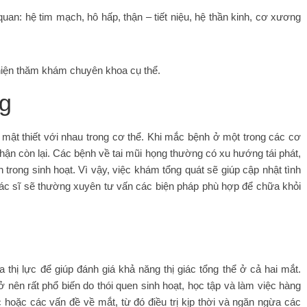
an: hệ tim mạch, hô hấp, thận – tiết niệu, hệ thần kinh, cơ xương
hiện thăm khám chuyên khoa cụ thể.
ng
 mật thiết với nhau trong cơ thể. Khi mắc bệnh ở một trong các cơ
hận còn lại. Các bệnh về tai mũi họng thường có xu hướng tái phát,
 trong sinh hoạt. Vì vậy, việc khám tổng quát sẽ giúp cập nhật tình
bác sĩ sẽ thường xuyên tư vấn các biện pháp phù hợp để chữa khỏi
thị lực để giúp đánh giá khả năng thị giác tổng thể ở cả hai mắt.
ở nên rất phổ biến do thói quen sinh hoạt, học tập và làm việc hàng
 hoặc các vấn đề về mắt, từ đó điều trị kịp thời và ngăn ngừa các