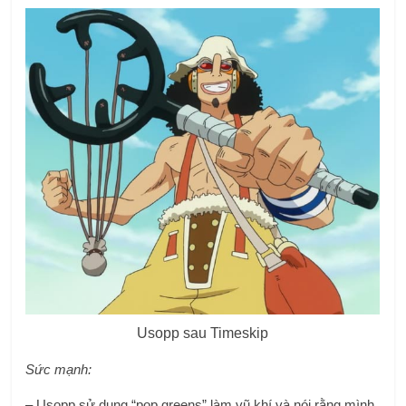
Usopp sau Timeskip
Sức mạnh:
– Usopp sử dụng “pop greens” làm vũ khí và nói rằng mình