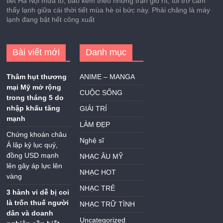
tiết Hà Nội mưa to, bão kèm theo những trận gió rít, tôi trở cảm
thấy lạnh giữa cái thời tiết mùa hè oi bức này. Phải chăng là máy
lạnh đang bật hết công xuất
Bài viết mới
Danh mục
Thâm hụt thương
ANIME – MANGA
mại Mỹ mở rộng
CUỘC SỐNG
trong tháng 5 do
nhập khẩu tăng
GIẢI TRÍ
mạnh
LÀM ĐẸP
Chứng khoán châu
Nghệ sĩ
Á lập kỷ lục quý,
đồng USD mạnh
NHẠC ÂU MỸ
lên gây áp lực lên
NHẠC HOT
vàng
NHẠC TRẺ
3 hành vi dễ bị coi
là trốn thuế người
NHẠC TRỮ TÌNH
dân và doanh
Uncategorized