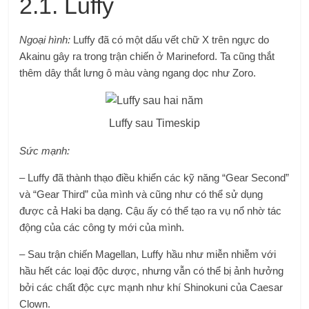
2.1. Luffy
Ngoại hình:
Luffy đã có một dấu vết chữ X trên ngực do
Akainu gây ra trong trận chiến ở Marineford. Ta cũng thắt
thêm dây thắt lưng ô màu vàng ngang dọc như Zoro.
Luffy sau Timeskip
Sức mạnh:
– Luffy đã thành thạo điều khiển các kỹ năng “Gear Second”
và “Gear Third” của mình và cũng như có thể sử dụng
được cả Haki ba dạng. Cậu ấy có thể tạo ra vụ nổ nhờ tác
động của các công ty mới của mình.
– Sau trận chiến Magellan, Luffy hầu như miễn nhiễm với
hầu hết các loại độc dược, nhưng vẫn có thể bị ảnh hưởng
bởi các chất độc cực mạnh như khí Shinokuni của Caesar
Clown.