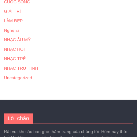
CUỘC SỐNG
GIẢI TRÍ
LÀM ĐẸP
Nghệ sĩ
NHẠC ÂU MỸ
NHẠC HOT
NHẠC TRẺ
NHẠC TRỮ TÌNH
Uncategorized
Lời chào
Rất vui khi các bạn ghé thăm trang của chúng tôi. Hôm nay thời