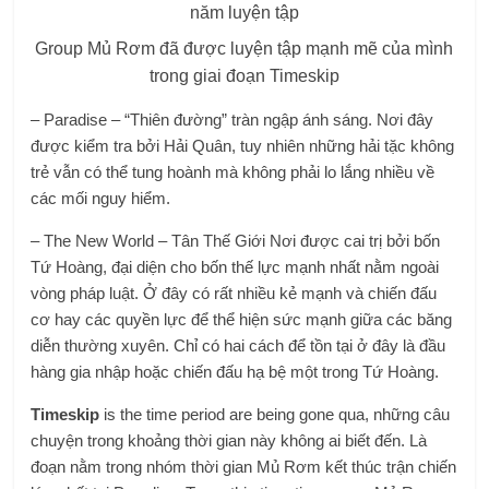
Group Mủ Rơm đã được luyện tập mạnh mẽ của mình
trong giai đoạn Timeskip
– Paradise – “Thiên đường” tràn ngập ánh sáng. Nơi đây
được kiểm tra bởi Hải Quân, tuy nhiên những hải tặc không
trẻ vẫn có thể tung hoành mà không phải lo lắng nhiều về
các mối nguy hiểm.
– The New World – Tân Thế Giới Nơi được cai trị bởi bốn
Tứ Hoàng, đại diện cho bốn thế lực mạnh nhất nằm ngoài
vòng pháp luật. Ở đây có rất nhiều kẻ mạnh và chiến đấu
cơ hay các quyền lực để thể hiện sức mạnh giữa các băng
diễn thường xuyên. Chỉ có hai cách để tồn tại ở đây là đầu
hàng gia nhập hoặc chiến đấu hạ bệ một trong Tứ Hoàng.
Timeskip
is the time period are being gone qua, những câu
chuyện trong khoảng thời gian này không ai biết đến. Là
đoạn nằm trong nhóm thời gian Mủ Rơm kết thúc trận chiến