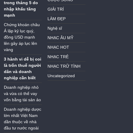
trong tháng 5 do
nhập khẩu tăng
GIẢI TRÍ
mạnh
LÀM ĐẸP
Chứng khoán châu
Nghệ sĩ
Á lập kỷ lục quý,
đồng USD mạnh
NHẠC ÂU MỸ
lên gây áp lực lên
NHẠC HOT
vàng
NHẠC TRẺ
3 hành vi dễ bị coi
là trốn thuế người
NHẠC TRỮ TÌNH
dân và doanh
Uncategorized
nghiệp cần biết
Doanh nghiệp nhỏ
và vừa có thể vay
vốn bằng tài sản ảo
Doanh nghiệp dược
lớn nhất Việt Nam
dần thuộc về nhà
đầu tư nước ngoài