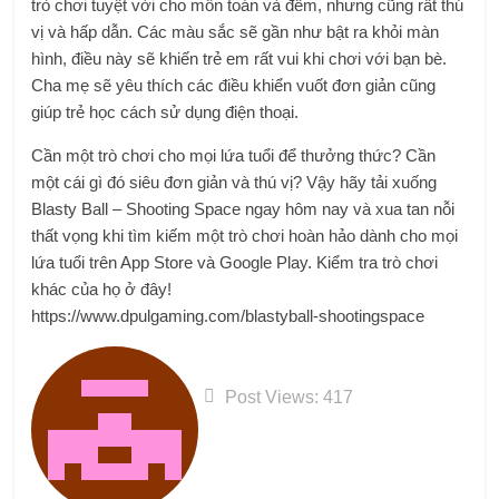
trò chơi tuyệt vời cho môn toán và đếm, nhưng cũng rất thú
vị và hấp dẫn. Các màu sắc sẽ gần như bật ra khỏi màn
hình, điều này sẽ khiến trẻ em rất vui khi chơi với bạn bè.
Cha mẹ sẽ yêu thích các điều khiển vuốt đơn giản cũng
giúp trẻ học cách sử dụng điện thoại.
Cần một trò chơi cho mọi lứa tuổi để thưởng thức? Cần
một cái gì đó siêu đơn giản và thú vị? Vậy hãy tải xuống
Blasty Ball – Shooting Space ngay hôm nay và xua tan nỗi
thất vọng khi tìm kiếm một trò chơi hoàn hảo dành cho mọi
lứa tuổi trên App Store và Google Play. Kiểm tra trò chơi
khác của họ ở đây!
https://www.dpulgaming.com/blastyball-shootingspace
Post Views:
417