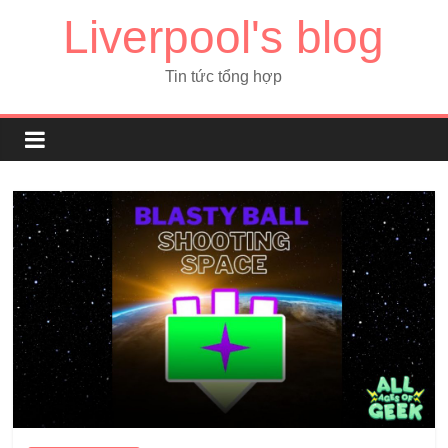
Liverpool's blog
Tin tức tổng hợp