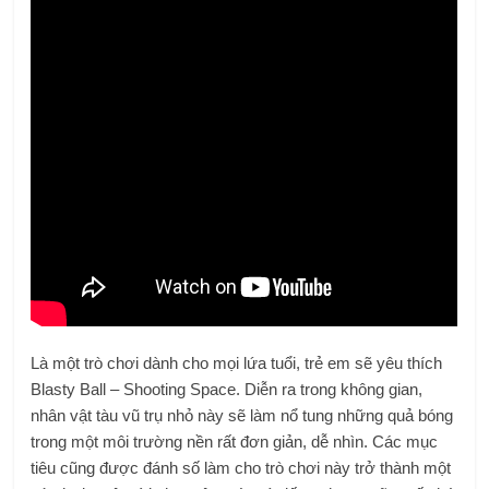
Là một trò chơi dành cho mọi lứa tuổi, trẻ em sẽ yêu thích
Blasty Ball – Shooting Space. Diễn ra trong không gian,
nhân vật tàu vũ trụ nhỏ này sẽ làm nổ tung những quả bóng
trong một môi trường nền rất đơn giản, dễ nhìn. Các mục
tiêu cũng được đánh số làm cho trò chơi này trở thành một