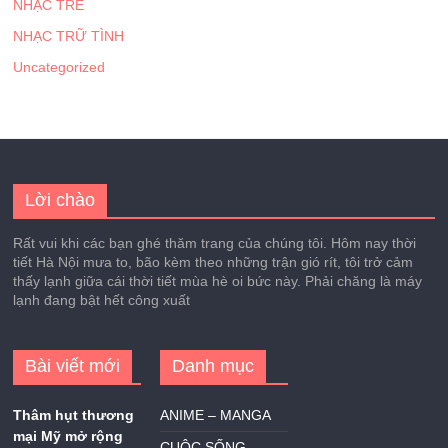
NHẠC TRẺ
NHẠC TRỮ TÌNH
Uncategorized
Lời chào
Rất vui khi các bạn ghé thăm trang của chúng tôi. Hôm nay thời
tiết Hà Nội mưa to, bão kèm theo những trận gió rít, tôi trở cảm
thấy lạnh giữa cái thời tiết mùa hè oi bức này. Phải chăng là máy
lạnh đang bật hết công xuất
Bài viết mới
Danh mục
Thâm hụt thương
ANIME – MANGA
mại Mỹ mở rộng
CUỘC SỐNG