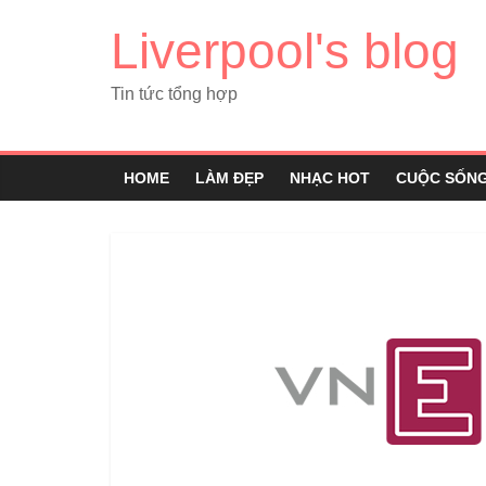
Liverpool's blog
Tin tức tổng hợp
HOME
LÀM ĐẸP
NHẠC HOT
CUỘC SỐN