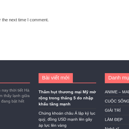
r the next time I comment.
Bài viết mới
Danh mụ
nay thời tiết Hà
Thâm hụt thương mại Mỹ mở
ANIME – M
ảm thấy lạnh giữa
rộng trong tháng 5 do nhập
h đang bật hết
CUỘC SỐN
khẩu tăng mạnh
GIẢI TRÍ
Chứng khoán châu Á lập kỷ lục
quý, đồng USD mạnh lên gây
LÀM ĐẸP
áp lực lên vàng
Nghệ sĩ