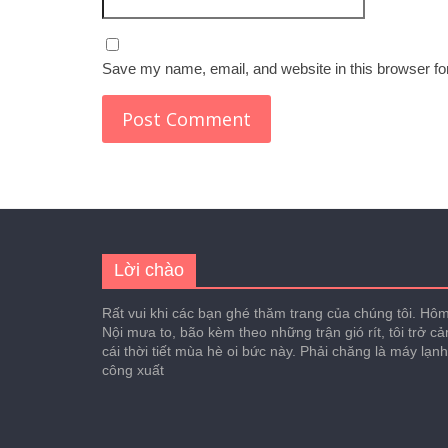
Save my name, email, and website in this browser fo
Lời chào
Rất vui khi các bạn ghé thăm trang của chúng tôi. Hôm 
Nội mưa to, bão kèm theo những trận gió rít, tôi trở c
cái thời tiết mùa hè oi bức này. Phải chăng là máy lạn
công xuất