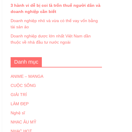
3 hành vi dễ bị coi là trốn thuế người dân và
doanh nghiệp cần biết
Doanh nghiệp nhỏ và vừa có thể vay vốn bằng
tài sản ảo
Doanh nghiệp dược lớn nhất Việt Nam dần
thuộc về nhà đầu tư nước ngoài
Danh mục
ANIME – MANGA
CUỘC SỐNG
GIẢI TRÍ
LÀM ĐẸP
Nghệ sĩ
NHẠC ÂU MỸ
NHẠC HOT