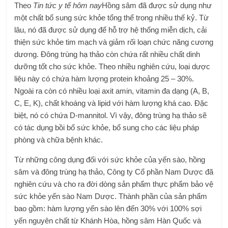
Theo
Tin tức y tế hôm nay
Hồng sâm đã được sử dụng như
một chất bổ sung sức khỏe tổng thể trong nhiều thế kỷ. Từ
lâu, nó đã được sử dụng để hỗ trợ hệ thống miễn dịch, cải
thiện sức khỏe tim mạch và giảm rối loạn chức năng cương
dương. Đông trùng hạ thảo còn chứa rất nhiều chất dinh
dưỡng tốt cho sức khỏe. Theo nhiều nghiên cứu, loại dược
liệu này có chứa hàm lượng protein khoảng 25 – 30%.
Ngoài ra còn có nhiều loại axit amin, vitamin đa dạng (A, B,
C, E, K), chất khoáng và lipid với hàm lượng khá cao. Đặc
biệt, nó có chứa D-mannitol. Vì vậy, đông trùng hạ thảo sẽ
có tác dụng bồi bổ sức khỏe, bổ sung cho các liệu pháp
phòng và chữa bệnh khác.
Từ những công dụng đối với sức khỏe của yến sào, hồng
sâm và đông trùng hạ thảo, Công ty Cổ phần Nam Dược đã
nghiên cứu và cho ra đời dòng sản phẩm thực phẩm bảo vệ
sức khỏe yến sào Nam Dược. Thành phần của sản phẩm
bao gồm: hàm lượng yến sào lên đến 30% với 100% sợi
yến nguyên chất từ ​​Khánh Hòa, hồng sâm Hàn Quốc và