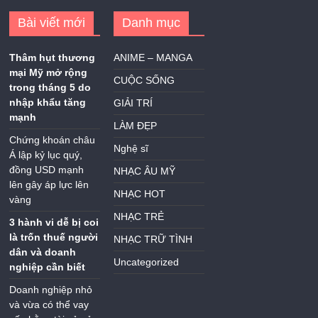
Bài viết mới
Danh mục
Thâm hụt thương
ANIME – MANGA
mại Mỹ mở rộng
CUỘC SỐNG
trong tháng 5 do
nhập khẩu tăng
GIẢI TRÍ
mạnh
LÀM ĐẸP
Chứng khoán châu
Nghệ sĩ
Á lập kỷ lục quý,
đồng USD mạnh
NHẠC ÂU MỸ
lên gây áp lực lên
NHẠC HOT
vàng
NHẠC TRẺ
3 hành vi dễ bị coi
là trốn thuế người
NHẠC TRỮ TÌNH
dân và doanh
Uncategorized
nghiệp cần biết
Doanh nghiệp nhỏ
và vừa có thể vay