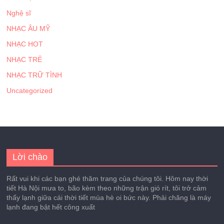
Nghệ sĩ
NHẠC ÂU MỸ
NHẠC HOT
NHẠC TRẺ
NHẠC TRỮ TÌNH
Uncategorized
Lời chào
Rất vui khi các bạn ghé thăm trang của chúng tôi. Hôm nay thời
tiết Hà Nội mưa to, bão kèm theo những trận gió rít, tôi trở cảm
thấy lạnh giữa cái thời tiết mùa hè oi bức này. Phải chăng là máy
lạnh đang bật hết công xuất