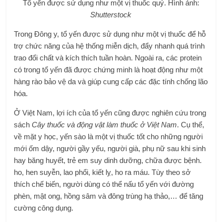
Tổ yến được sử dụng như một vị thuốc quý. Hình ảnh:
Shutterstock
Trong Đông y, tổ yến được sử dụng như một vị thuốc để hỗ
trợ chức năng của hệ thống miễn dịch, đẩy nhanh quá trình
trao đổi chất và kích thích tuần hoàn. Ngoài ra, các protein
có trong tổ yến đã được chứng minh là hoạt động như một
hàng rào bảo vệ da và giúp cung cấp các đặc tính chống lão
hóa.
Ở Việt Nam, lợi ích của tổ yến cũng được nghiên cứu trong
sách
Cây thuốc và động vật làm thuốc ở Việt Nam
. Cụ thể,
về mặt y học, yến sào là một vị thuốc tốt cho những người
mới ốm dậy, người gầy yếu, người già, phụ nữ sau khi sinh
hay băng huyết, trẻ em suy dinh dưỡng, chữa được bệnh.
ho, hen suyễn, lao phổi, kiết lỵ, ho ra máu. Tùy theo sở
thích chế biến, người dùng có thể nấu tổ yến với đường
phèn, mật ong, hồng sâm và đông trùng hạ thảo,… để tăng
cường công dụng.