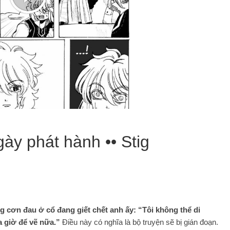
gày phát hành •• Stig
 cơn đau ở cổ đang giết chết anh ấy: “Tôi không thể di
a giờ để vẽ nữa.”
Điều này có nghĩa là bộ truyện sẽ bị gián đoạn.