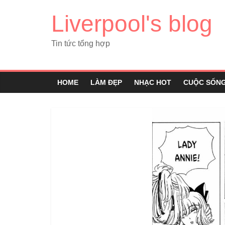
Liverpool's blog
Tin tức tổng hợp
HOME
LÀM ĐẸP
NHẠC HOT
CUỘC SỐN