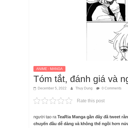
ANIME - MANGA
Tóm tắt, đánh giá và n
December 5, 2022
Thuy Dung
0 Comments
Rate this post
người tạo ra
TeaRia Manga gần đây đã tweet rằng
chuyển đầu dễ dàng và không thể ngồi hơn nử