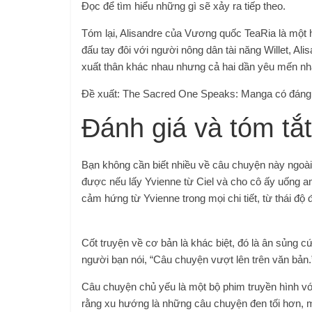
Đọc để tìm hiểu những gì sẽ xảy ra tiếp theo.
Tóm lại, Alisandre của Vương quốc TeaRia là một h
đấu tay đôi với người nông dân tài năng Willet, Al
xuất thân khác nhau nhưng cả hai dần yêu mến nha
Đề xuất: The Sacred One Speaks: Manga có đáng 
Đánh giá và tóm tắt
Bạn không cần biết nhiều về câu chuyện này ngoài 
được nếu lấy Yvienne từ Ciel và cho cô ấy uống 
cảm hứng từ Yvienne trong mọi chi tiết, từ thái độ
Cốt truyện về cơ bản là khác biệt, đó là ân sủng c
người bạn nói, “Câu chuyện vượt lên trên văn bản.
Câu chuyện chủ yếu là một bộ phim truyền hình với
rằng xu hướng là những câu chuyện đen tối hơn, mà