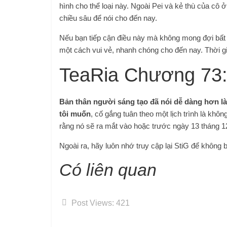
hình cho thể loại này. Ngoài Pei và kẻ thù của cô
chiều sâu để nói cho đến nay.
Nếu bạn tiếp cận điều này mà không mong đợi bất c
một cách vui vẻ, nhanh chóng cho đến nay. Thời gi
TeaRia Chương 73:
Bản thân người sáng tạo đã nói dễ dàng hơn là k
tôi muốn
, cố gắng tuân theo một lịch trình là không
rằng nó sẽ ra mắt vào hoặc trước ngày 13 tháng 
Ngoài ra, hãy luôn nhớ truy cập lại StiG để không
Có liên quan
Post Views:
421