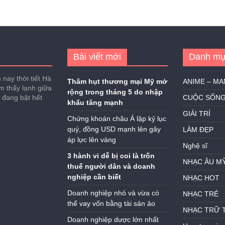
Bài viết mới
Danh mụ
nay thời tiết Hà
Thâm hụt thương mại Mỹ mở
ANIME – M
ảm thấy lạnh giữa
rộng trong tháng 5 do nhập
h đang bật hết
CUỘC SỐN
khẩu tăng mạnh
GIẢI TRÍ
Chứng khoán châu Á lập kỷ lục
quý, đồng USD mạnh lên gây
LÀM ĐẸP
áp lực lên vàng
Nghệ sĩ
3 hành vi dễ bị coi là trốn
NHẠC ÂU M
thuế người dân và doanh
nghiệp cần biết
NHẠC HOT
Doanh nghiệp nhỏ và vừa có
NHẠC TRẺ
thể vay vốn bằng tài sản ảo
NHẠC TRỮ 
Doanh nghiệp dược lớn nhất