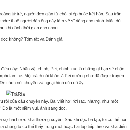
oàng tử trẻ, người đơn giản từ chối bị ép buộc kết hôn. Sau trận
isandre thuê người đàn ông này làm vệ sĩ riêng cho mình. Mặc dù
u khi dành thời gian cho nhau.
đọc không? Tóm tắt và Đánh giá
điều này: Nhân vật chính, Pei, chính xác là những gì bạn sẽ nhận
amphetamine. Một cách nói khác là Pei dường như đã được truyền
 đến cách nói chuyện và ngoại hình của cô ấy.
ứu rỗi của câu chuyện này. Bài viết hơi rời rạc, nhưng, như một
” Đó là một niềm vui, ánh sáng đọc.
 sự hài hước khá thường xuyên. Sau khi đọc ba tập, tôi có thể nói
 chúng ta có thể thấy trong một hoặc hai tập tiếp theo và khá điển