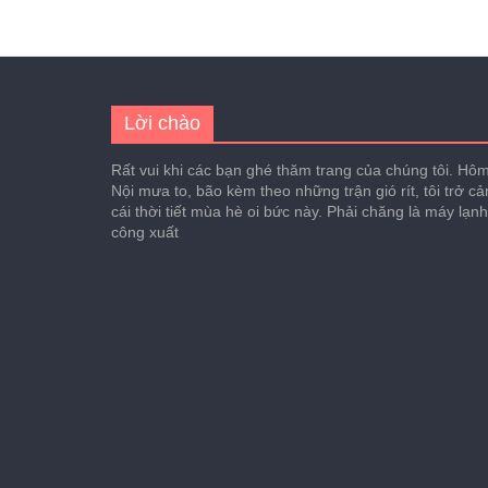
Lời chào
Rất vui khi các bạn ghé thăm trang của chúng tôi. Hôm 
Nội mưa to, bão kèm theo những trận gió rít, tôi trở c
cái thời tiết mùa hè oi bức này. Phải chăng là máy lạn
công xuất