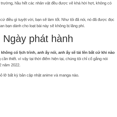
 ở trường, hầu hết các nhân vật đều được vẽ khá hời hợt, không có
ứ điều gì tuyệt vời, bạn sẽ làm tốt. Như tôi đã nói, nó đã được đọc
an bạn dành cho loạt bài này sẽ không bị lãng phí.
 Ngày phát hành
hông có lịch trình, anh ấy nói, anh ấy sẽ tải lên bất cứ khi nào
 cần thiết. vì vậy tại thời điểm hiện tại, chúng tôi chỉ cố gắng nói
12 năm 2022.
 bỏ lỡ bất kỳ bản cập nhật anime và manga nào.