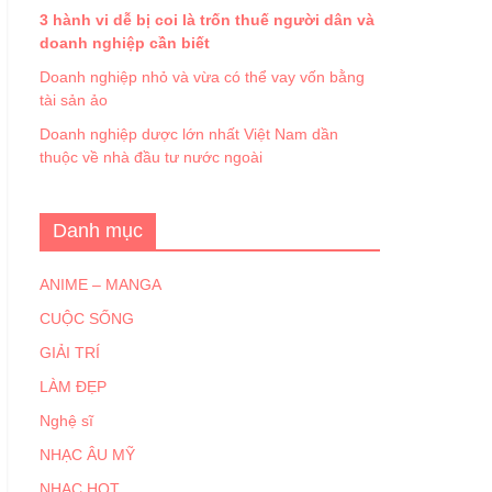
3 hành vi dễ bị coi là trốn thuế người dân và
doanh nghiệp cần biết
Doanh nghiệp nhỏ và vừa có thể vay vốn bằng
tài sản ảo
Doanh nghiệp dược lớn nhất Việt Nam dần
thuộc về nhà đầu tư nước ngoài
Danh mục
ANIME – MANGA
CUỘC SỐNG
GIẢI TRÍ
LÀM ĐẸP
Nghệ sĩ
NHẠC ÂU MỸ
NHẠC HOT