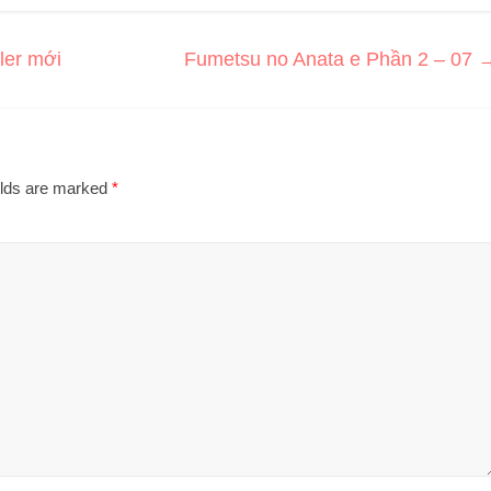
iler mới
Fumetsu no Anata e Phần 2 – 07
elds are marked
*