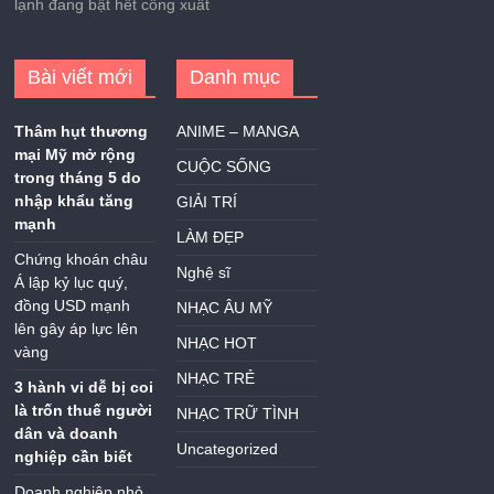
lạnh đang bật hết công xuất
Bài viết mới
Danh mục
Thâm hụt thương
ANIME – MANGA
mại Mỹ mở rộng
CUỘC SỐNG
trong tháng 5 do
nhập khẩu tăng
GIẢI TRÍ
mạnh
LÀM ĐẸP
Chứng khoán châu
Nghệ sĩ
Á lập kỷ lục quý,
đồng USD mạnh
NHẠC ÂU MỸ
lên gây áp lực lên
NHẠC HOT
vàng
NHẠC TRẺ
3 hành vi dễ bị coi
là trốn thuế người
NHẠC TRỮ TÌNH
dân và doanh
Uncategorized
nghiệp cần biết
Doanh nghiệp nhỏ