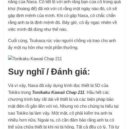
năng của Nasa. Cô tiết lộ với anh rằng bạn của cô trong quá
khứ (hoàng đế) đã nói với cô rằng một ngày nào đó, cô sẽ
gặp định mệnh của mình. Khi cô gặp Nasa, cô chắc chắn
rằng anh ta là định mệnh đó. Bây giờ, cô ấy ngạc nhiên về
việc mình đã đúng như thế nào.
Cuối cùng, Tsukasa rúc vào người chồng và trao cho anh
ấy một nụ hôn như một phần thưởng.
Suy nghĩ / Đánh giá:
Và vì vậy, Nasa đã xây dựng trình đọc thiết bị 5D của
Tokiko trong
Tonikaku Kawaii Chap 211
. Hầu hết các
chương trình bày rất dài về thiết bị và các biện pháp bảo
mật điên rồ gắn liền với nó. Nhưng nó cho chúng ta hiểu tại
sao Tokiko lại làm vậy. Một mặt, cô phải kiểm tra anh ta
nhiều hơn nữa. Ngoài ra, cô cần đảm bảo rằng anh ta có
thể sửa chữa thiết bị khi nó bị hỏng. Tất cả đều có lý. Tôi tự