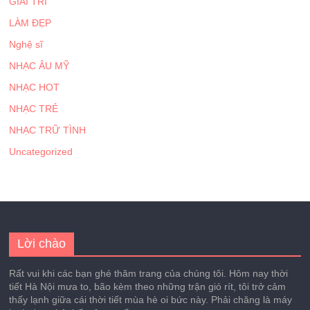
GIẢI TRÍ
LÀM ĐẸP
Nghệ sĩ
NHẠC ÂU MỸ
NHẠC HOT
NHẠC TRẺ
NHẠC TRỮ TÌNH
Uncategorized
Lời chào
Rất vui khi các bạn ghé thăm trang của chúng tôi. Hôm nay thời
tiết Hà Nội mưa to, bão kèm theo những trận gió rít, tôi trở cảm
thấy lạnh giữa cái thời tiết mùa hè oi bức này. Phải chăng là máy