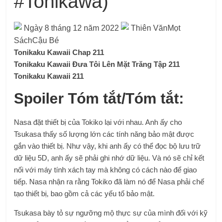
#Tonikawa)
Ngày 8 tháng 12 năm 2022
Thiên VănMọt
SáchCậu Bé
Tonikaku Kawaii Chap 211
Tonikaku Kawaii Đưa Tôi Lên Mặt Trăng Tập 211
Tonikaku Kawaii 211
Spoiler Tóm tắt/Tóm tắt:
Nasa đặt thiết bị của Tokiko lại với nhau. Anh ấy cho
Tsukasa thấy số lượng lớn các tính năng bảo mật được
gắn vào thiết bị. Như vậy, khi anh ấy có thể đọc bộ lưu trữ
dữ liệu 5D, anh ấy sẽ phải ghi nhớ dữ liệu. Và nó sẽ chỉ kết
nối với máy tính xách tay mà không có cách nào để giao
tiếp. Nasa nhận ra rằng Tokiko đã làm nó để Nasa phải chế
tạo thiết bị, bao gồm cả các yếu tố bảo mật.
Tsukasa bày tỏ sự ngưỡng mộ thực sự của mình đối với kỹ