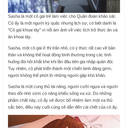
Sasha là một cô gái trẻ làm việc cho Quân đoàn khảo sát.
Cô ấy là một người kỳ quặc nhưng lịch sự, có biệt danh là
“Cô gái khoai tây” vì nỗi ám ảnh về việc tích trữ thức ăn và
ăn khoai tây.
Sasha, một cô gái ở thị trấn nhỏ, có ý thức rất cao về bản
thân và không thể hoạt động bình thường trong các tình
huống đòi hỏi khắt khe khi lần đầu tiên gia nhập quân đội.
Tuy nhiên, cô phát triển thành một chiến binh đáng gờm,
người không thể phớt lờ những người gặp khó khăn.
Sasha là một cung thủ tài năng, người cưỡi ngựa và người
theo dõi nhờ sớm có năng khiếu sống xa xứ. Do những
phẩm chất này, cô ấy sẽ được bổ nhiệm làm một xạ thủ
sắc bén, điều này cuối cùng sẽ dẫn đến cái chết của cô ấy.