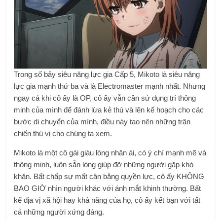
Trong số bảy siêu năng lực gia Cấp 5, Mikoto là siêu năng
lực gia mạnh thứ ba và là Electromaster mạnh nhất. Nhưng
ngay cả khi cô ấy là OP, cô ấy vẫn cần sử dụng trí thông
minh của mình để đánh lừa kẻ thù và lên kế hoạch cho các
bước di chuyển của mình, điều này tạo nên những trận
chiến thú vị cho chúng ta xem.
Mikoto là một cô gái giàu lòng nhân ái, có ý chí mạnh mẽ và
thông minh, luôn sẵn lòng giúp đỡ những người gặp khó
khăn. Bất chấp sự mất cân bằng quyền lực, cô ấy KHÔNG
BAO GIỜ nhìn người khác với ánh mắt khinh thường. Bất
kể địa vị xã hội hay khả năng của họ, cô ấy kết bạn với tất
cả những người xứng đáng.