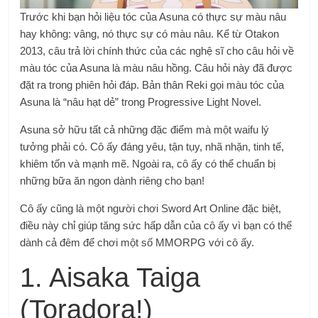
Trước khi bạn hỏi liệu tóc của Asuna có thực sự màu nâu
hay không: vâng, nó thực sự có màu nâu. Kể từ Otakon
2013, câu trả lời chính thức của các nghệ sĩ cho câu hỏi về
màu tóc của Asuna là màu nâu hồng. Câu hỏi này đã được
đặt ra trong phiên hỏi đáp. Bản thân Reki gọi màu tóc của
Asuna là “nâu hạt dẻ” trong Progressive Light Novel.
Asuna sở hữu tất cả những đặc điểm mà một waifu lý
tưởng phải có. Cô ấy đáng yêu, tận tụy, nhã nhặn, tinh tế,
khiêm tốn và mạnh mẽ. Ngoài ra, cô ấy có thể chuẩn bị
những bữa ăn ngon dành riêng cho bạn!
Cô ấy cũng là một người chơi Sword Art Online đặc biệt,
điều này chỉ giúp tăng sức hấp dẫn của cô ấy vì bạn có thể
dành cả đêm để chơi một số MMORPG với cô ấy.
1. Aisaka Taiga
(Toradora!)