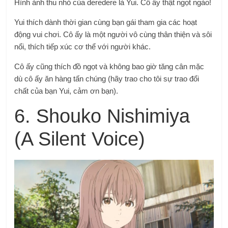
Hình ảnh thu nhỏ của deredere là Yui. Cô ấy thật ngọt ngào!
Yui thích dành thời gian cùng bạn gái tham gia các hoạt
động vui chơi. Cô ấy là một người vô cùng thân thiện và sôi
nổi, thích tiếp xúc cơ thể với người khác.
Cô ấy cũng thích đồ ngọt và không bao giờ tăng cân mặc
dù cô ấy ăn hàng tấn chúng (hãy trao cho tôi sự trao đổi
chất của bạn Yui, cảm ơn bạn).
6. Shouko Nishimiya
(A Silent Voice)