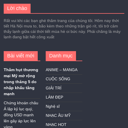
Lời chào
Rất vui khi các bạn ghé thăm trang của chúng tôi. Hôm nay thời
tiết Hà Nội mưa to, bão kèm theo những trận gió rít, tôi trở cảm
thấy lạnh giữa cái thời tiết mùa hè oi bức này. Phải chăng là máy
lạnh đang bật hết công xuất
Bài viết mới
Danh mục
Thâm hụt thương
ANIME – MANGA
mại Mỹ mở rộng
CUỘC SỐNG
trong tháng 5 do
nhập khẩu tăng
GIẢI TRÍ
mạnh
LÀM ĐẸP
Chứng khoán châu
Nghệ sĩ
Á lập kỷ lục quý,
đồng USD mạnh
NHẠC ÂU MỸ
lên gây áp lực lên
NHẠC HOT
vàng