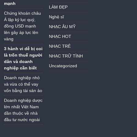
mạnh
LÀM ĐẸP
Chứng khoán châu
Nghệ sĩ
Á lập kỷ lục quý,
đồng USD mạnh
NHẠC ÂU MỸ
lên gây áp lực lên
NHẠC HOT
vàng
NHẠC TRẺ
3 hành vi dễ bị coi
là trốn thuế người
NHẠC TRỮ TÌNH
dân và doanh
Uncategorized
nghiệp cần biết
Doanh nghiệp nhỏ
và vừa có thể vay
vốn bằng tài sản ảo
Doanh nghiệp dược
lớn nhất Việt Nam
dần thuộc về nhà
đầu tư nước ngoài