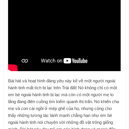
Bài hát và hoạt hình đáng yêu này kể về một người ngoài
hành tinh mất tích bị lạc trên Trái đất! Nó không chỉ có một
em bé ngoài hành tinh bị lạc mà còn có một người mẹ lo
lắng đang điên cuồng tìm kiếm quanh thị trấn. Nó khiến cha
mẹ và con cái ngồi ở mép ghế của họ, nhưng cũng cho
thấy những tương tác lành mạnh chẳng hạn như em bé
ngoài hành tinh nói chuyện với những đồ vật trông giống