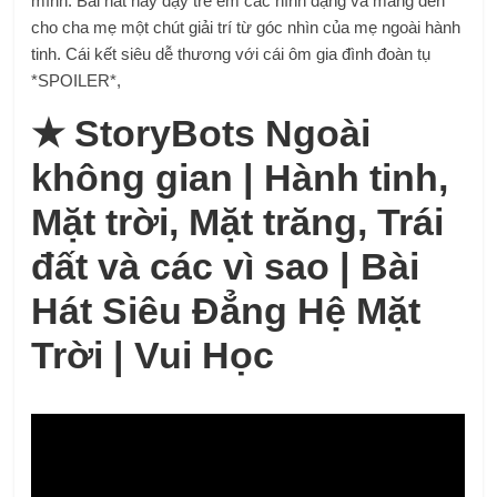
mình. Bài hát này dạy trẻ em các hình dạng và mang đến
cho cha mẹ một chút giải trí từ góc nhìn của mẹ ngoài hành
tinh. Cái kết siêu dễ thương với cái ôm gia đình đoàn tụ
*SPOILER*,
★
StoryBots Ngoài
không gian | Hành tinh,
Mặt trời, Mặt trăng, Trái
đất và các vì sao | Bài
Hát Siêu Đẳng Hệ Mặt
Trời | Vui Học