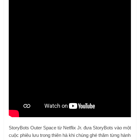
StoryBots Outer Space từ Netflix Jr. đưa StoryBots vào một
cuộc phiêu lưu trong thiên hà khi chúng ghé thăm từng hành