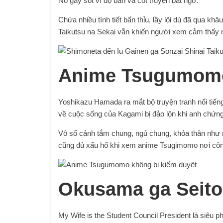
Nó gây sốt vì độ bẩn và cốt truyện bất ngờ.
Chứa nhiều tình tiết bẩn thỉu, lầy lội dù đã qua k
Taikutsu na Sekai vẫn khiến người xem cảm thấy
Anime Tsugumomo
Yoshikazu Hamada ra mắt bộ truyện tranh nổi tiế
về cuộc sống của Kagami bị đảo lộn khi anh chứng 
Vô số cảnh tắm chung, ngủ chung, khỏa thân như 
cũng đủ xấu hổ khi xem anime Tsugimomo nơi côn
Okusama ga Seito
My Wife is the Student Council President là siêu