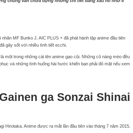
ưng chúng vẫn chứa đựng những chi tiết đáng xấu hổ như 8
nhãn MF Bunko J. AIC PLUS + đã phát hành tập anime đầu tiên
 gây sốt với nhiều tình tiết ecchi.
 là một trong những cái tên anime gạo cội. Những cô nàng mèo đều
 phục và những tình huống hài hước khiến bạn phải đỏ mặt nếu xem
Gainen ga Sonzai Shinai
gi Hirotaka. Anime được ra mắt lần đầu tiên vào tháng 7 năm 2015.