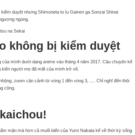
hâu kiểm duyệt nhưng Shimoneta to Iu Gainen ga Sonzai Shinai
 ngượng ngùng.
 không bị kiểm duyệt
ng của mình dưới dạng anime vào tháng 4 năm 2017. Câu chuyện kể
kiến ​​người mẹ đã mất của mình trở về.
nhộng, zoom cận cảnh từ vòng 1 đến vòng 3, …. Chỉ nghĩ đến thôi
g cộng.
kaichou!
 phẩm mặn mà hơn cả muối biển của Yumi Nakata kể về thời kỳ sống