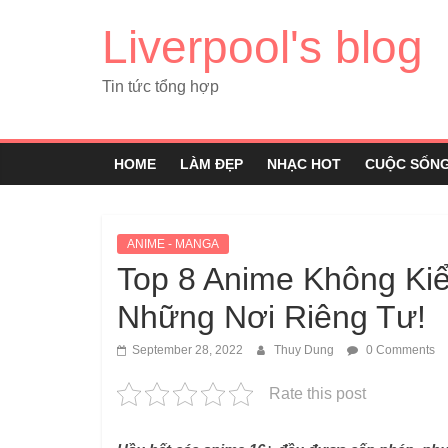
Liverpool's blog
Tin tức tổng hợp
HOME
LÀM ĐẸP
NHẠC HOT
CUỘC SỐN
ANIME - MANGA
Top 8 Anime Không Ki
Những Nơi Riêng Tư!
September 28, 2022
Thuy Dung
0 Comments
Rate this post