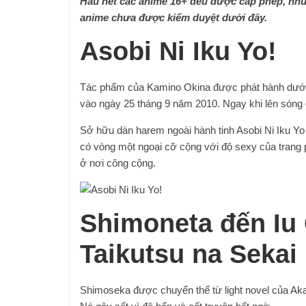
Hầu hết các anime 16+ đều được cấp phép, nh
anime chưa được kiểm duyệt dưới đây.
Asobi Ni Iku Yo!
Tác phẩm của Kamino Okina được phát hành dưới 
vào ngày 25 tháng 9 năm 2010. Ngay khi lên sóng đã
Sở hữu dàn harem ngoài hành tinh Asobi Ni Iku Yo
có vòng một ngoại cỡ cộng với độ sexy của trang
ở nơi công cộng.
Shimoneta đến Iu 
Taikutsu na Sekai
Shimoseka được chuyển thể từ light novel của Aka