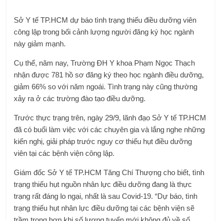
Sở Y tế TP.HCM dự báo tình trạng thiếu điều dưỡng viên
công lập trong bối cảnh lượng người đăng ký học ngành
này giảm mạnh.
Cụ thể, năm nay, Trường ĐH Y khoa Phạm Ngọc Thạch
nhận được 781 hồ sơ đăng ký theo học ngành điều dưỡng,
giảm 66% so với năm ngoái. Tình trạng này cũng thường
xảy ra ở các trường đào tạo điều dưỡng.
Trước thực trạng trên, ngày 29/9, lãnh đạo Sở Y tế TP.HCM
đã có buổi làm việc với các chuyên gia và lắng nghe những
kiến ​​nghị, giải pháp trước nguy cơ thiếu hụt điều dưỡng
viên tại các bệnh viện công lập.
Giám đốc Sở Y tế TP.HCM Tăng Chí Thượng cho biết, tình
trạng thiếu hụt nguồn nhân lực điều dưỡng đang là thực
trạng rất đáng lo ngại, nhất là sau Covid-19. “Dự báo, tình
trạng thiếu hụt nhân lực điều dưỡng tại các bệnh viện sẽ
trầm trọng hơn khi số lượng tuyển mới không đủ về số