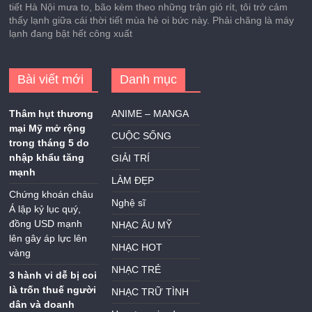
tiết Hà Nội mưa to, bão kèm theo những trận gió rít, tôi trở cảm
thấy lạnh giữa cái thời tiết mùa hè oi bức này. Phải chăng là máy
lạnh đang bật hết công xuất
Bài viết mới
Danh mục
Thâm hụt thương
ANIME – MANGA
mại Mỹ mở rộng
CUỘC SỐNG
trong tháng 5 do
nhập khẩu tăng
GIẢI TRÍ
mạnh
LÀM ĐẸP
Chứng khoán châu
Nghệ sĩ
Á lập kỷ lục quý,
đồng USD mạnh
NHẠC ÂU MỸ
lên gây áp lực lên
NHẠC HOT
vàng
NHẠC TRẺ
3 hành vi dễ bị coi
là trốn thuế người
NHẠC TRỮ TÌNH
dân và doanh