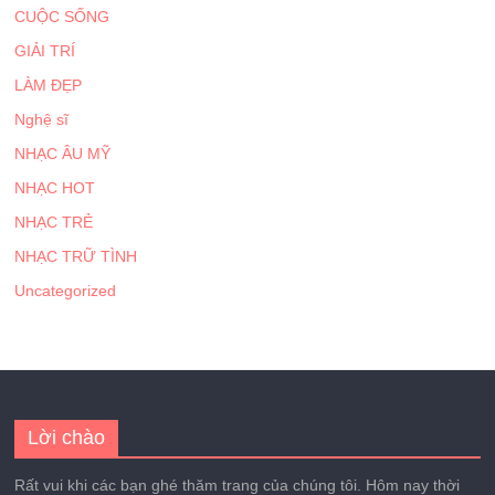
CUỘC SỐNG
GIẢI TRÍ
LÀM ĐẸP
Nghệ sĩ
NHẠC ÂU MỸ
NHẠC HOT
NHẠC TRẺ
NHẠC TRỮ TÌNH
Uncategorized
Lời chào
Rất vui khi các bạn ghé thăm trang của chúng tôi. Hôm nay thời