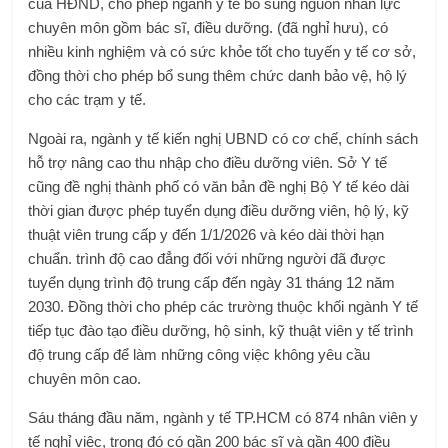
của HĐND, cho phép ngành y tế bổ sung nguồn nhân lực
chuyên môn gồm bác sĩ, điều dưỡng. (đã nghỉ hưu), có
nhiều kinh nghiệm và có sức khỏe tốt cho tuyến y tế cơ sở,
đồng thời cho phép bổ sung thêm chức danh bảo vệ, hộ lý
cho các trạm y tế.
Ngoài ra, ngành y tế kiến ​​nghị UBND có cơ chế, chính sách
hỗ trợ nâng cao thu nhập cho điều dưỡng viên. Sở Y tế
cũng đề nghị thành phố có văn bản đề nghị Bộ Y tế kéo dài
thời gian được phép tuyển dụng điều dưỡng viên, hộ lý, kỹ
thuật viên trung cấp y đến 1/1/2026 và kéo dài thời hạn
chuẩn. trình độ cao đẳng đối với những người đã được
tuyển dụng trình độ trung cấp đến ngày 31 tháng 12 năm
2030. Đồng thời cho phép các trường thuộc khối ngành Y tế
tiếp tục đào tạo điều dưỡng, hộ sinh, kỹ thuật viên y tế trình
độ trung cấp để làm những công việc không yêu cầu
chuyên môn cao.
Sáu tháng đầu năm, ngành y tế TP.HCM có 874 nhân viên y
tế nghỉ việc, trong đó có gần 200 bác sĩ và gần 400 điều