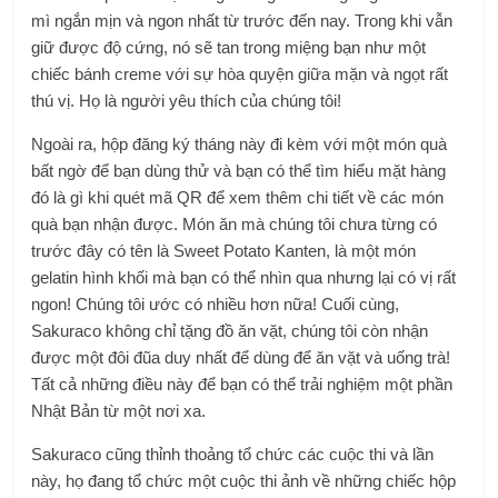
mì ngắn mịn và ngon nhất từ ​​trước đến nay. Trong khi vẫn
giữ được độ cứng, nó sẽ tan trong miệng bạn như một
chiếc bánh creme với sự hòa quyện giữa mặn và ngọt rất
thú vị. Họ là người yêu thích của chúng tôi!
Ngoài ra, hộp đăng ký tháng này đi kèm với một món quà
bất ngờ để bạn dùng thử và bạn có thể tìm hiểu mặt hàng
đó là gì khi quét mã QR để xem thêm chi tiết về các món
quà bạn nhận được. Món ăn mà chúng tôi chưa từng có
trước đây có tên là Sweet Potato Kanten, là một món
gelatin hình khối mà bạn có thể nhìn qua nhưng lại có vị rất
ngon! Chúng tôi ước có nhiều hơn nữa! Cuối cùng,
Sakuraco không chỉ tặng đồ ăn vặt, chúng tôi còn nhận
được một đôi đũa duy nhất để dùng để ăn vặt và uống trà!
Tất cả những điều này để bạn có thể trải nghiệm một phần
Nhật Bản từ một nơi xa.
Sakuraco cũng thỉnh thoảng tổ chức các cuộc thi và lần
này, họ đang tổ chức một cuộc thi ảnh về những chiếc hộp