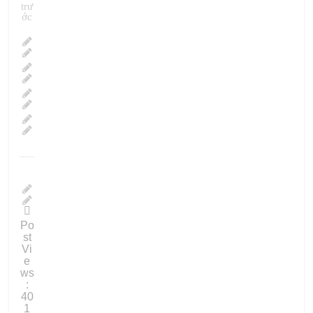
trư
ớc
Po
st
Vi
e
ws
:
40
1