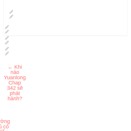
←
Khi
nào
Yuanlong
Chap
342 sẽ
phát
hành?
ường
ủ có