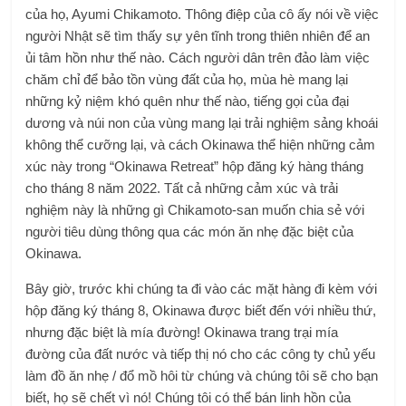
của họ, Ayumi Chikamoto. Thông điệp của cô ấy nói về việc
người Nhật sẽ tìm thấy sự yên tĩnh trong thiên nhiên để an
ủi tâm hồn như thế nào. Cách người dân trên đảo làm việc
chăm chỉ để bảo tồn vùng đất của họ, mùa hè mang lại
những kỷ niệm khó quên như thế nào, tiếng gọi của đại
dương và núi non của vùng mang lại trải nghiệm sảng khoái
không thể cưỡng lại, và cách Okinawa thể hiện những cảm
xúc này trong “Okinawa Retreat” hộp đăng ký hàng tháng
cho tháng 8 năm 2022. Tất cả những cảm xúc và trải
nghiệm này là những gì Chikamoto-san muốn chia sẻ với
người tiêu dùng thông qua các món ăn nhẹ đặc biệt của
Okinawa.
Bây giờ, trước khi chúng ta đi vào các mặt hàng đi kèm với
hộp đăng ký tháng 8, Okinawa được biết đến với nhiều thứ,
nhưng đặc biệt là mía đường! Okinawa trang trại mía
đường của đất nước và tiếp thị nó cho các công ty chủ yếu
làm đồ ăn nhẹ / đổ mồ hôi từ chúng và chúng tôi sẽ cho bạn
biết, họ sẽ chết vì nó! Chúng tôi có thể bán linh hồn của