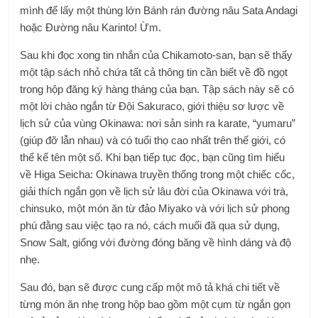
mình để lấy một thùng lớn Bánh rán đường nâu Sata Andagi
hoặc Đường nâu Karinto! Ừm.
Sau khi đọc xong tin nhắn của Chikamoto-san, bạn sẽ thấy
một tập sách nhỏ chứa tất cả thông tin cần biết về đồ ngọt
trong hộp đăng ký hàng tháng của bạn. Tập sách này sẽ có
một lời chào ngắn từ Đội Sakuraco, giới thiệu sơ lược về
lịch sử của vùng Okinawa: nơi sản sinh ra karate, “yumaru”
(giúp đỡ lẫn nhau) và có tuổi thọ cao nhất trên thế giới, có
thể kể tên một số. Khi bạn tiếp tục đọc, bạn cũng tìm hiểu
về Higa Seicha: Okinawa truyền thống trong một chiếc cốc,
giải thích ngắn gọn về lịch sử lâu đời của Okinawa với trà,
chinsuko, một món ăn từ đảo Miyako và với lịch sử phong
phú đằng sau việc tạo ra nó, cách muối đã qua sử dụng,
Snow Salt, giống với đường đóng băng về hình dáng và độ
nhẹ.
Sau đó, bạn sẽ được cung cấp một mô tả khá chi tiết về
từng món ăn nhẹ trong hộp bao gồm một cụm từ ngắn gọn