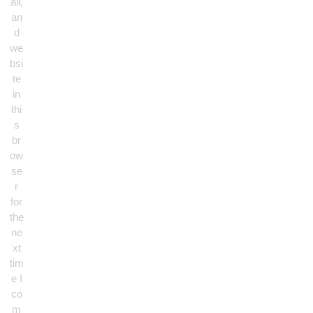
ail,
an
d
we
bsi
te
in
thi
s
br
ow
se
r
for
the
ne
xt
tim
e I
co
m