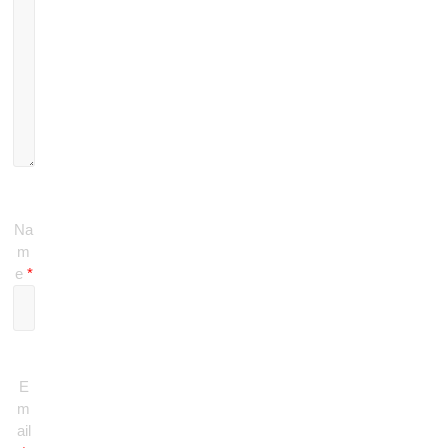
Na
m
e
*
E
m
ail