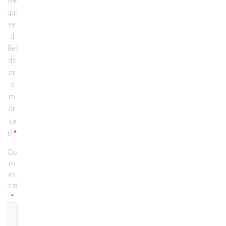
qui
re
d
fiel
ds
ar
e
m
ar
ke
d
*
Co
m
m
ent
*