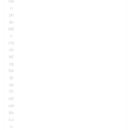
viê
n
ph
ản
biệ
n
chí
nh
tiế
ng
Nh
ật
tại
Th
eK
oal
itio
n.c
o