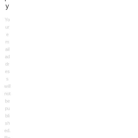
y
Yo
ur
e
m
ail
ad
dr
es
s
will
not
be
pu
bli
sh
ed.
Re