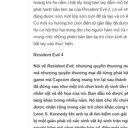
hoàng khi họ nắm chặt lấy lòng bàn tay đẫm mồ h
phát hành bản làm lại của
Resident Evil 2
, có vẻ n
đang được sơn một lớp sơn mới để tái tạo và có l
Có một xu hướng trò chơi điện tử gần đây đã được l
họ cơ hội thứ hai trong đời cho người hâm mộ và n
mong chờ những phiên bản làm lại trò chơi kinh dị
bắt tay vào thực hiện.
Resident Evil 4
Nói về
Resident Evil,
nhượng quyền thương mại 
mà nhượng quyền thương mại đã từng phát h
game mà Capcom đang mang trở lại sau thành cô
đã đứng cao như một trò chơi kinh dị sinh tồn
nhân vật và đồ họa của nó. Ban đầu nó được 
tảng khác trong nhiều năm. Nó làm cho lối chơ
được nhân rộng trong các trò chơi khác cùng th
Leon S. Kennedy khi anh ta đi tìm kiếm con gá
bị một giáo phái có các sinh vật ký sinh tràn n
người hâm mộ chơi phiên bản cổ điển mới này 