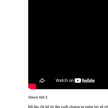
Silent Hill 2
Đã lâu rồi kể từ lần cuối chúng ta nghe tin v