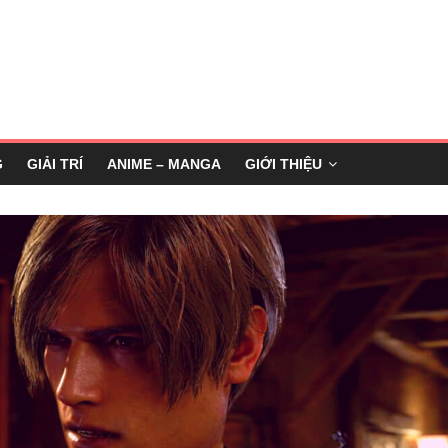
G
GIẢI TRÍ
ANIME – MANGA
GIỚI THIỆU