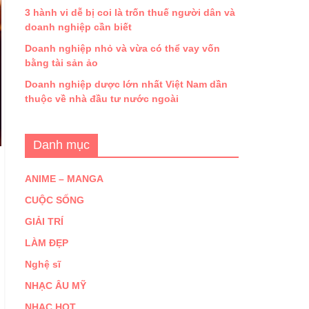
3 hành vi dễ bị coi là trốn thuế người dân và
doanh nghiệp cần biết
Doanh nghiệp nhỏ và vừa có thể vay vốn
bằng tài sản ảo
Doanh nghiệp dược lớn nhất Việt Nam dần
thuộc về nhà đầu tư nước ngoài
Danh mục
ANIME – MANGA
CUỘC SỐNG
GIẢI TRÍ
LÀM ĐẸP
Nghệ sĩ
NHẠC ÂU MỸ
NHẠC HOT