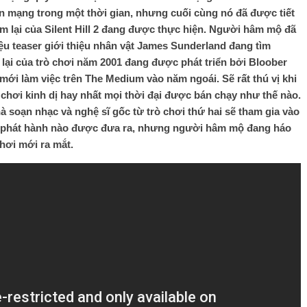
trên mạng trong một thời gian, nhưng cuối cùng nó đã được tiết
àm lại của Silent Hill 2 đang được thực hiện. Người hâm mộ đã
ệu teaser giới thiệu nhân vật James Sunderland đang tìm
 lại của trò chơi năm 2001 đang được phát triển bởi Bloober
mới làm việc trên The Medium vào năm ngoái. Sẽ rất thú vị khi
 chơi kinh dị hay nhất mọi thời đại được bán chạy như thế nào.
hà soạn nhạc và nghệ sĩ gốc từ trò chơi thứ hai sẽ tham gia vào
gày phát hành nào được đưa ra, nhưng người hâm mộ đang háo
chơi mới ra mắt.