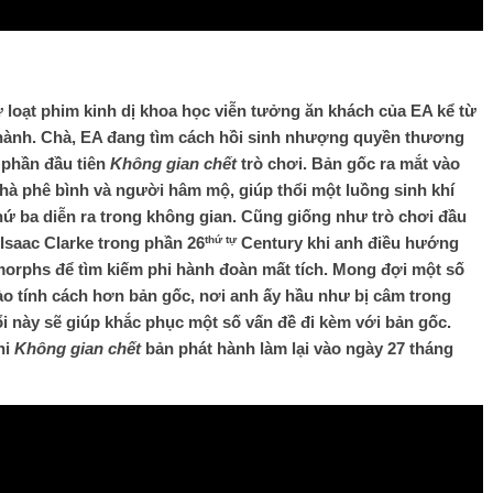
từ loạt phim kinh dị khoa học viễn tưởng ăn khách của EA kể từ
hành. Chà, EA đang tìm cách hồi sinh nhượng quyền thương
i phần đầu tiên
Không gian chết
trò chơi. Bản gốc ra mắt vào
hà phê bình và người hâm mộ, giúp thổi một luồng sinh khí
 thứ ba diễn ra trong không gian. Cũng giống như trò chơi đầu
thứ tự
 Isaac Clarke trong phần 26
Century khi anh điều hướng
morphs để tìm kiếm phi hành đoàn mất tích. Mong đợi một số
 nào tính cách hơn bản gốc, nơi anh ấy hầu như bị câm trong
ổi này sẽ giúp khắc phục một số vấn đề đi kèm với bản gốc.
hi
Không gian chết
bản phát hành làm lại vào ngày 27 tháng