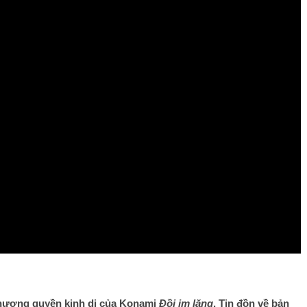
ề nhượng quyền kinh dị của Konami
Đồi im lặng
. Tin đồn về bản