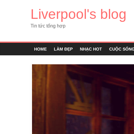
Liverpool's blog
Tin tức tổng hợp
HOME
LÀM ĐẸP
NHẠC HOT
CUỘC SỐN