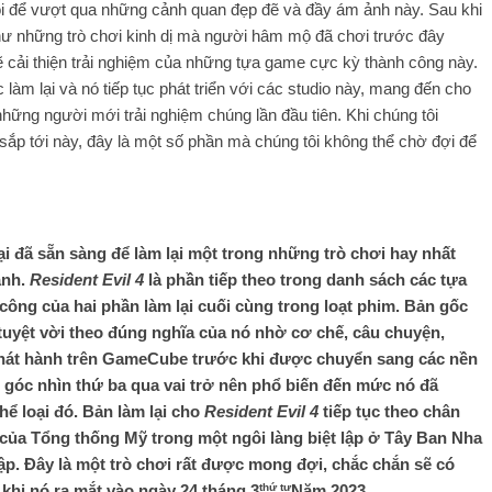
ôi để vượt qua những cảnh quan đẹp đẽ và đầy ám ảnh này. Sau khi
hư những trò chơi kinh dị mà người hâm mộ đã chơi trước đây
ẽ cải thiện trải nghiệm của những tựa game cực kỳ thành công này.
àm lại và nó tiếp tục phát triển với các studio này, mang đến cho
hững người mới trải nghiệm chúng lần đầu tiên. Khi chúng tôi
 sắp tới này, đây là một số phần mà chúng tôi không thể chờ đợi để
đã sẵn sàng để làm lại một trong những trò chơi hay nhất
ành.
Resident Evil 4
là phần tiếp theo trong danh sách các tựa
ng của hai phần làm lại cuối cùng trong loạt phim. Bản gốc
 tuyệt vời theo đúng nghĩa của nó nhờ cơ chế, câu chuyện,
phát hành trên GameCube trước khi được chuyển sang các nền
i góc nhìn thứ ba qua vai trở nên phổ biến đến mức nó đã
ể loại đó. Bản làm lại cho
Resident Evil 4
tiếp tục theo chân
i của Tổng thống Mỹ trong một ngôi làng biệt lập ở Tây Ban Nha
gập. Đây là một trò chơi rất được mong đợi, chắc chắn sẽ có
thứ tự
khi nó ra mắt vào ngày 24 tháng 3
Năm 2023.