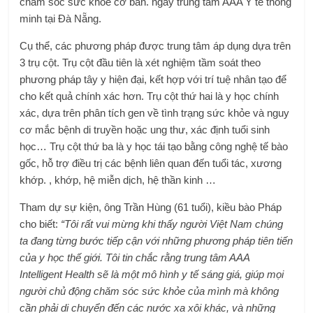
chăm sóc sức khỏe cơ bản. ngay trung tâm
AAA
Y tế thông
minh tại Đà Nẵng.
Cụ thể, các phương pháp được trung tâm áp dụng dựa trên
3 trụ cột. Trụ cột đầu tiên là xét nghiệm tầm soát theo
phương pháp tây y hiện đại, kết hợp với trí tuệ nhân tạo để
cho kết quả chính xác hơn. Trụ cột thứ hai là y học chính
xác, dựa trên phân tích gen về tình trạng sức khỏe và nguy
cơ mắc bệnh di truyền hoặc ung thư, xác định tuổi sinh
học… Trụ cột thứ ba là y học tái tạo bằng công nghệ tế bào
gốc, hỗ trợ điều trị các bệnh liên quan đến tuổi tác, xương
khớp. , khớp, hệ miễn dịch, hệ thần kinh …
Tham dự sự kiện, ông Trần Hùng (61 tuổi), kiều bào Pháp
cho biết:
“Tôi rất vui mừng khi thấy người Việt Nam chúng
ta đang từng bước tiếp cận với những phương pháp tiên tiến
của y học thế giới. Tôi tin chắc rằng trung tâm
AAA
Intelligent Health sẽ là một mô hình y tế sáng giá, giúp mọi
người chủ động chăm sóc sức khỏe của mình mà không
cần phải di chuyển đến các nước xa xôi khác, và những