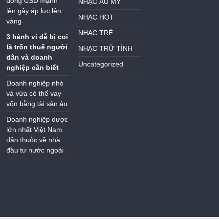
đồng USD mạnh
NHẠC ÂU MỸ
lên gây áp lực lên
NHẠC HOT
vàng
NHẠC TRẺ
3 hành vi dễ bị coi
là trốn thuế người
NHẠC TRỮ TÌNH
dân và doanh
Uncategorized
nghiệp cần biết
Doanh nghiệp nhỏ
và vừa có thể vay
vốn bằng tài sản ảo
Doanh nghiệp dược
lớn nhất Việt Nam
dần thuộc về nhà
đầu tư nước ngoài