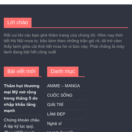
Lời chào
Rất vui khi các bạn ghé thăm trang của chúng tôi. Hôm nay thời
tiết Hà Nội mưa to, bão kèm theo những trận gió rít, tôi trở cảm
thấy lạnh giữa cái thời tiết mùa hè oi bức này. Phải chăng là máy
lạnh đang bật hết công xuất
Bài viết mới
Danh mục
Thâm hụt thương
ANIME – MANGA
mại Mỹ mở rộng
CUỘC SỐNG
trong tháng 5 do
nhập khẩu tăng
GIẢI TRÍ
mạnh
LÀM ĐẸP
Chứng khoán châu
Nghệ sĩ
Á lập kỷ lục quý,