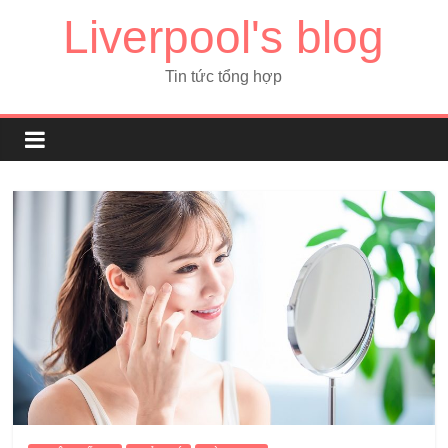
Liverpool's blog
Tin tức tổng hợp