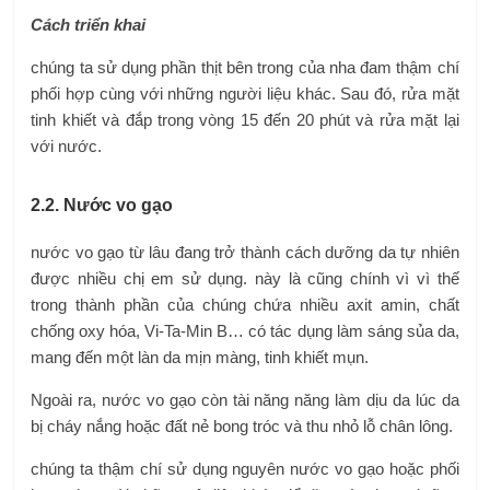
Cách triển khai
chúng ta sử dụng phần thịt bên trong của nha đam thậm chí
phối hợp cùng với những người liệu khác. Sau đó, rửa mặt
tinh khiết và đắp trong vòng 15 đến 20 phút và rửa mặt lại
với nước.
2.2. Nước vo gạo
nước vo gạo từ lâu đang trở thành cách dưỡng da tự nhiên
được nhiều chị em sử dụng. này là cũng chính vì vì thế
trong thành phần của chúng chứa nhiều axit amin, chất
chống oxy hóa, Vi-Ta-Min B… có tác dụng làm sáng sủa da,
mang đến một làn da mịn màng, tinh khiết mụn.
Ngoài ra, nước vo gạo còn tài năng năng làm dịu da lúc da
bị cháy nắng hoặc đất nẻ bong tróc và thu nhỏ lỗ chân lông
.
chúng ta thậm chí sử dụng nguyên nước vo gạo hoặc phối