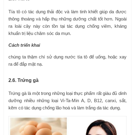
Tía tô có tác dụng thải độc và làm tinh khiết giúp da được
thông thoáng và hấp thụ những dưỡng chất tốt hơn. Ngoài
ra loài cây này còn tồn tại tác dụng chống viêm, kháng
khuẩn trị liệu chăm sóc da mụn.
Cách triển khai
chúng ta thậm chí sử dụng nước tía tô để uống, hoặc xay
ra để đắp mặt nạ.
2.6. Trứng gà
Trứng gà là một trong những loại thực phẩm rất giàu đủ dinh
dưỡng nhiều những loại Vi-Ta-Min A, D, B12, canxi, sắt,
kẽm có tác dụng chống lão hoá và làm trắng da tác dụng.