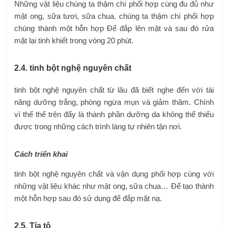
Những vật liệu chúng ta thậm chí phối hợp cùng đu đủ như
mật ong, sữa tươi, sữa chua. chúng ta thậm chí phối hợp
chúng thành một hỗn hợp Để đắp lên mặt và sau đó rửa
mặt lại tinh khiết trong vòng 20 phút.
2.4. tinh bột nghệ nguyên chất
tinh bột nghệ nguyên chất từ lâu đã biết nghe đến với tài
năng dưỡng trắng, phòng ngừa mụn và giảm thâm. Chính
vì thế thế trên đấy là thành phần dưỡng da không thể thiếu
được trong những cách trình làng tự nhiên tận nơi.
Cách triển khai
tinh bột nghệ nguyên chất và vận dụng phối hợp cùng với
những vật liệu khác như mật ong, sữa chua… Để tạo thành
một hỗn hợp sau đó sử dụng để đắp mặt nạ.
2.5. Tía tô