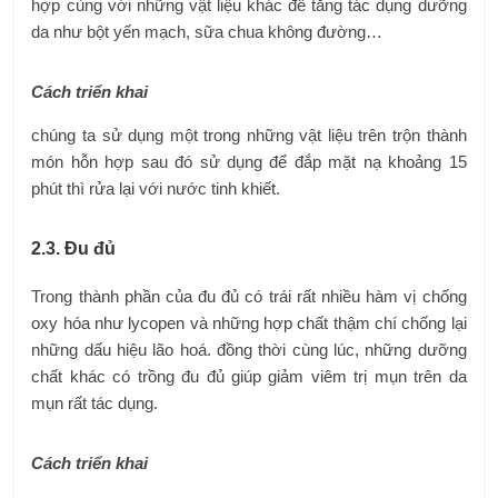
hợp cùng với những vật liệu khác để tăng tác dụng dưỡng
da như bột yến mạch, sữa chua không đường…
Cách triển khai
chúng ta sử dụng một trong những vật liệu trên trộn thành
món hỗn hợp sau đó sử dụng để đắp mặt nạ khoảng 15
phút thì rửa lại với nước tinh khiết.
2.3. Đu đủ
Trong thành phần của đu đủ có trái rất nhiều hàm vị chống
oxy hóa như lycopen và những hợp chất thậm chí chống lại
những dấu hiệu lão hoá. đồng thời cùng lúc, những dưỡng
chất khác có trồng đu đủ giúp giảm viêm trị mụn trên da
mụn rất tác dụng.
Cách triển khai