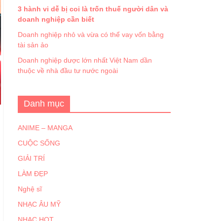
3 hành vi dễ bị coi là trốn thuế người dân và
doanh nghiệp cần biết
Doanh nghiệp nhỏ và vừa có thể vay vốn bằng
tài sản ảo
Doanh nghiệp dược lớn nhất Việt Nam dần
thuộc về nhà đầu tư nước ngoài
Danh mục
ANIME – MANGA
CUỘC SỐNG
GIẢI TRÍ
LÀM ĐẸP
Nghệ sĩ
NHẠC ÂU MỸ
NHẠC HOT