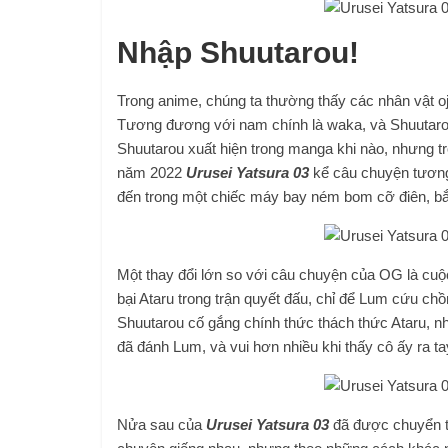
Nhập Shuutarou!
Trong anime, chúng ta thường thấy các nhân vật o
Tương đương với nam chính là waka, và Shuutarou c
Shuutarou xuất hiện trong manga khi nào, nhưng t
năm 2022
Urusei Yatsura 03
kể câu chuyện tương
đến trong một chiếc máy bay ném bom cỡ điên, bắ
Một thay đổi lớn so với câu chuyện của OG là cuộc
bại Ataru trong trận quyết đấu, chỉ để Lum cứu chồ
Shuutarou cố gắng chính thức thách thức Ataru, nh
đã đánh Lum, và vui hơn nhiều khi thấy cô ấy ra t
Nửa sau của
Urusei Yatsura 03
đã được chuyển t