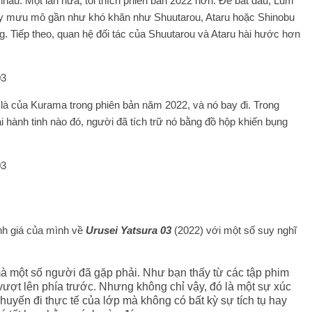
au. Một lần nữa, tôi thích phiên bản 2022 hơn. Để bắt đầu, Lum
Cô ấy mưu mô gần như khó khăn như Shuutarou, Ataru hoặc Shinobu
ng. Tiếp theo, quan hệ đối tác của Shuutarou và Ataru hài hước hơn
ự là của Kurama trong phiên bản năm 2022, và nó bay đi. Trong
 hành tinh nào đó, người đã tích trữ nó bằng đồ hộp khiến bụng
đánh giá của mình về
Urusei Yatsura 03
(2022) với một số suy nghĩ
 mà một số người đã gặp phải. Như bạn thấy từ các tập phim
ượt lên phía trước. Nhưng không chỉ vậy, đó là một sự xúc
chuyến đi thực tế của lớp mà không có bất kỳ sự tích tụ hay