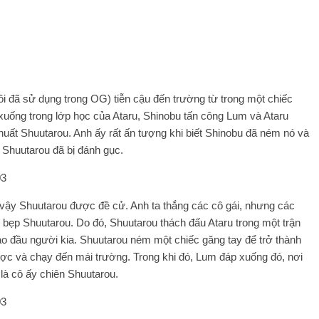
đã sử dụng trong OG) tiễn cậu đến trường từ trong một chiếc
 xuống trong lớp học của Ataru, Shinobu tấn công Lum và Ataru
khuất Shuutarou. Anh ấy rất ấn tượng khi biết Shinobu đã ném nó và
, Shuutarou đã bị đánh gục.
ì vậy Shuutarou được đề cử. Anh ta thắng các cô gái, nhưng các
đè bẹp Shuutarou. Do đó, Shuutarou thách đấu Ataru trong một trận
ào đầu người kia. Shuutarou ném một chiếc găng tay để trở thành
ợc và chạy đến mái trường. Trong khi đó, Lum đáp xuống đó, nơi
là cô ấy chiên Shuutarou.