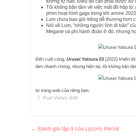
tương tự nào. Điều đó cần phải được xử l
Tôi không bận tâm về việc mất đồ hộp từ
phim hoạt hình gags trong khi anime 2022
Lum chưa bao giờ trông dễ thương hơn cô 
Nói về Lum, “những người lính đi bão” c
Megane và phi hành đoàn ở đó, nhưng họ 
Đến cuối cùng,
Urusei Yatsura 03
(2022) khiến tôi
tâm nhanh chóng, nhưng hiện tại, tôi không bận t
từ trang web của riêng bạn.
Post Views:
649
←
Đánh giá tập 9 của Lycoris Recoil