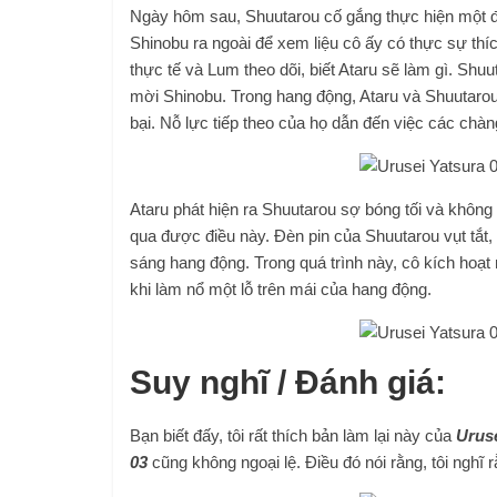
Ngày hôm sau, Shuutarou cố gắng thực hiện một đ
Shinobu ra ngoài để xem liệu cô ấy có thực sự thí
thực tế và Lum theo dõi, biết Ataru sẽ làm gì. Sh
mời Shinobu. Trong hang động, Ataru và Shuutarou
bại. Nỗ lực tiếp theo của họ dẫn đến việc các chàn
Ataru phát hiện ra Shuutarou sợ bóng tối và không 
qua được điều này. Đèn pin của Shuutarou vụt tắt
sáng hang động. Trong quá trình này, cô kích hoạt
khi làm nổ một lỗ trên mái của hang động.
Suy nghĩ / Đánh giá:
Bạn biết đấy, tôi rất thích bản làm lại này của
Uruse
03
cũng không ngoại lệ. Điều đó nói rằng, tôi nghĩ 