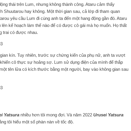
ộng thái trên Lum, nhưng không thành công. Ataru cảm thấy
ch Shuutarou hay không. Một thời gian sau, cả lớp đi tham quan
uutarou yêu cầu Lum đi cùng anh ta đến một hang động gần đó. Ataru
 lên kế hoạch làm thế nào để có được cô gái mà họ muốn. Họ thất
g trai có được nhau.
gian kín. Tuy nhiên, trước sự chứng kiến ​​của phụ nữ, anh ta vượt
, khiến cô thực sự hoảng sợ. Lum sử dụng điện của mình để thắp
 một tên lửa có kích thước bằng một người, bay vào không gian sau
i Yatsura
nhiều hơn tôi mong đợi. Và năm 2022
Urusei Yatsura
rằng tôi hiểu một số phàn nàn về tốc độ.