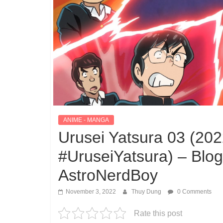
ANIME - MANGA
Urusei Yatsura 03 (202
#UruseiYatsura) – Blo
AstroNerdBoy
November 3, 2022
Thuy Dung
0 Comments
Rate this post