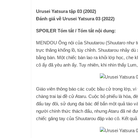
Urusei Yatsura tập 03 (2002)
Đánh giá về Urusei Yatsura 03 (2022)
SPOILER Tóm tắt / Tóm tắt nội dung:
MENDOU Ông nội của Shuutarou (Shuutaro như tôi 
trực thăng khổng lồ, tùy chỉnh. Shuutarou nhảy dù
bằng bàn. Một chiếc bàn lao ra khỏi lớp học, che 
cô ấy đã yêu anh ấy. Tuy nhiên, khi nhìn thấy Lum
Giáo viên thông báo các cuộc bầu cử trong lớp, v
chàng trai lại đề cử Ataru. Cuộc bỏ phiếu là hòa, 
đấu tay đôi, sử dụng đại bác để bắn một quả táo v
người chính thức thách đấu, nhưng Ataru đã né đư
chiếc găng tay của Shuutarou đập vào cô. Kết quả 