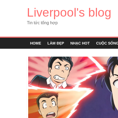
Liverpool's blog
Tin tức tổng hợp
HOME
LÀM ĐẸP
NHẠC HOT
CUỘC SỐN