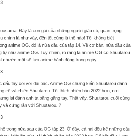
jousama. Đây là con gái của những người giàu có, quan trọng.
hính là như vậy, đến tột cùng là thế nào! Tôi không biết
rong anime OG, đó là nửa đầu của tập 14. Về cơ bản, nửa đầu của
 tự như anime OG. Tuy nhiên, rõ ràng là anime OG có Shuutarou
t chước một số tựa anime hành động trong ngày.
 đấu tay đôi với đại bác. Anime OG chứng kiến ​​Shuutarou đánh
ng cô và chiên Shuutarou. Tôi thích phiên bản 2022 hơn, nơi
ưng lại đánh anh ta bằng găng tay. Thật vậy, Shuutarou cuối cùng
ay và cứng rắn với Shuutarou. ?
hể trong nửa sau của OG tập 23. Ở đây, cả hai đều kể những câu