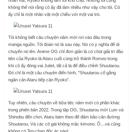
nhân vật, Ryoko không làm tôi khó chịu. Nhưng tôi cũng
không thể nói rằng cô ấy đã làm nhiều như vậy cho tôi. Cô
ấy chỉ là một nhân vật một chiều với một vai trò.
Tôi không biết câu chuyện năm mới rơi vào đâu trong
manga nguồn. Tôi đoán nó là sau này. Nó có ý nghĩa để di
chuyển nó lên. Anime OG chỉ đơn giản là có chút giải trí đầu
tiên của Ryoko là Ataru cuối cùng trở thành Romeo trong
khi cô ấy đóng vai Juliet, tất cả là để điều chỉnh Shuutarou.
Đó chỉ là một câu chuyện điển hình, “Shuutarou cố gắng
ngăn cản Ataru tiếp cận Ryoko”.
Tuy nhiên, câu chuyện về bữa tiệc năm mới có phần khác
trong phiên bản 2022. Trong tập OG, Shuutarou mời Lum và
Shinobu đến chơi. Ataru bám theo để đảm bảo cản đường
Shuutarou. Và các cô gái không mặc kimono. Ồ…và cũng
không có Ten-chan độc ác nào!