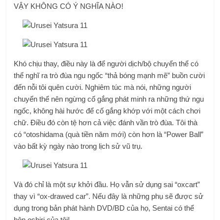
VẬY KHÔNG CÓ Ý NGHĨA NÀO!
Khó chịu thay, điều này là để người dịch/bộ chuyển thể có
thể nghĩ ra trò đùa ngu ngốc “thả bóng mạnh mẽ” buồn cười
đến nỗi tôi quên cười. Nghiêm túc mà nói, những người
chuyển thể nên ngừng cố gắng phát minh ra những thứ ngu
ngốc, không hài hước để cố gắng khớp với một cách chơi
chữ. Điều đó còn tệ hơn cả việc đánh vần trò đùa. Tôi thà
có “otoshidama (quà tiền năm mới) còn hơn là “Power Ball”
vào bất kỳ ngày nào trong lịch sử vũ trụ.
Và đó chỉ là một sự khởi đầu. Họ vẫn sử dụng sai “oxcart”
thay vì “ox-drawed car”. Nếu đây là những phụ sẽ được sử
dụng trong bản phát hành DVD/BD của họ, Sentai có thể
hôn oshiri của tôi!