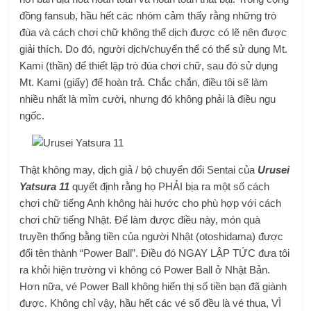
đồng fansub, hầu hết các nhóm cảm thấy rằng những trò
đùa và cách chơi chữ không thể dịch được có lẽ nên được
giải thích. Do đó, người dịch/chuyển thể có thể sử dụng Mt.
Kami (thần) để thiết lập trò đùa chơi chữ, sau đó sử dụng
Mt. Kami (giấy) để hoàn trả. Chắc chắn, điều tôi sẽ làm
nhiều nhất là mỉm cười, nhưng đó không phải là điều ngu
ngốc.
Thật không may, dịch giả / bộ chuyển đổi Sentai của
Urusei
Yatsura 11
quyết định rằng họ PHẢI bịa ra một số cách
chơi chữ tiếng Anh không hài hước cho phù hợp với cách
chơi chữ tiếng Nhật. Để làm được điều này, món quà
truyền thống bằng tiền của người Nhật (o
toshidama) được
đổi tên thành “Power Ball”. Điều đó NGAY LẬP TỨC đưa tôi
ra khỏi hiện trường vì không có Power Ball ở Nhật Bản.
Hơn nữa, vé Power Ball không hiển thị số tiền bạn đã giành
được. Không chỉ vậy, hầu hết các vé số đều là vé thua, VÌ