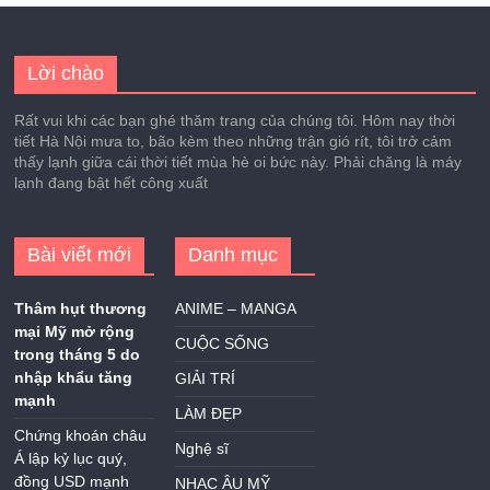
Lời chào
Rất vui khi các bạn ghé thăm trang của chúng tôi. Hôm nay thời
tiết Hà Nội mưa to, bão kèm theo những trận gió rít, tôi trở cảm
thấy lạnh giữa cái thời tiết mùa hè oi bức này. Phải chăng là máy
lạnh đang bật hết công xuất
Bài viết mới
Danh mục
Thâm hụt thương
ANIME – MANGA
mại Mỹ mở rộng
CUỘC SỐNG
trong tháng 5 do
nhập khẩu tăng
GIẢI TRÍ
mạnh
LÀM ĐẸP
Chứng khoán châu
Nghệ sĩ
Á lập kỷ lục quý,
đồng USD mạnh
NHẠC ÂU MỸ