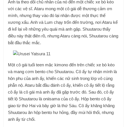
Anh ta theo dõi chủ nhân của nó đến một chiếc xe bò kéo
với các vệ sĩ. Ataru mong một cô gái dễ thương cảm ơn
mình, nhưng thay vào đó lại nhận được một thực thể
xương xẩu. Anh và Lum chạy trốn đến trường, nơi Ataru kể
đi kể lại về những yêu quái mà anh gặp. Shuutarou thấy
điều này thật điên rồ, nhưng Ataru càng nói, Shuutarou càng
bắt đầu thắc mắc.
Một cô gái tuổi teen mặc kimono đến trên chiếc xe bò kéo
và mang cơm bento cho Shuutarou. Cô ấy tự nhận mình là
hôn phu của anh ấy, khiến các nữ sinh trong lớp vô cùng
phẫn nộ. Ataru bắt đầu đánh cô ấy, khiến cô ấy tiết lộ rằng
cô ấy là cô gái mà anh ấy đã gặp trước đó. Sau đó, cô ấy
tiết lộ Shuutarou là oniisama của cô ấy. Hộp bento cô ấy
giao từ thứ Hai và bây giờ là thứ Sáu. Cô ấy khăng khăng
Shuutarou ăn hộp bento hư hỏng, đầy mùi hôi thối, nhưng
anh ấy từ chối.