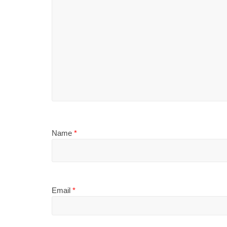
Name
*
Email
*