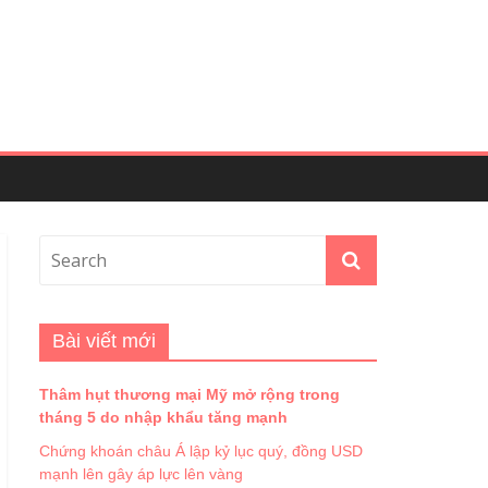
Bài viết mới
Thâm hụt thương mại Mỹ mở rộng trong
tháng 5 do nhập khẩu tăng mạnh
Chứng khoán châu Á lập kỷ lục quý, đồng USD
mạnh lên gây áp lực lên vàng