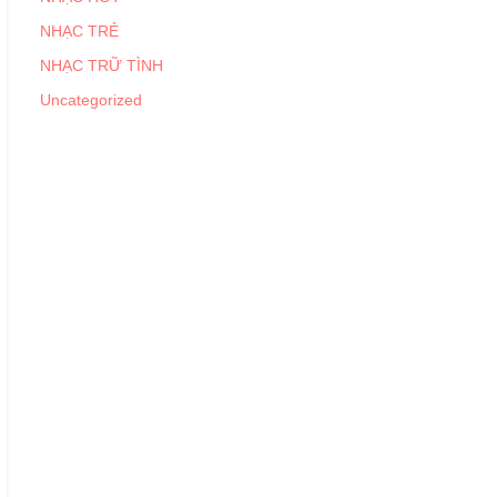
NHẠC TRẺ
NHẠC TRỮ TÌNH
Uncategorized