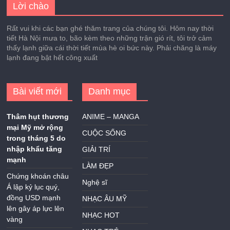
Lời chào
Rất vui khi các bạn ghé thăm trang của chúng tôi. Hôm nay thời
tiết Hà Nội mưa to, bão kèm theo những trận gió rít, tôi trở cảm
thấy lạnh giữa cái thời tiết mùa hè oi bức này. Phải chăng là máy
lạnh đang bật hết công xuất
Bài viết mới
Danh mục
Thâm hụt thương
ANIME – MANGA
mại Mỹ mở rộng
CUỘC SỐNG
trong tháng 5 do
nhập khẩu tăng
GIẢI TRÍ
mạnh
LÀM ĐẸP
Chứng khoán châu
Nghệ sĩ
Á lập kỷ lục quý,
đồng USD mạnh
NHẠC ÂU MỸ
lên gây áp lực lên
NHẠC HOT
vàng