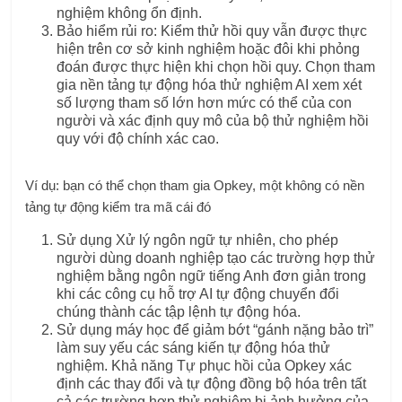
nghiệm không ổn định.
Bảo hiểm rủi ro: Kiểm thử hồi quy vẫn được thực
hiện trên cơ sở kinh nghiệm hoặc đôi khi phỏng
đoán được thực hiện khi chọn hồi quy. Chọn tham
gia nền tảng tự động hóa thử nghiệm AI xem xét
số lượng tham số lớn hơn mức có thể của con
người và xác định quy mô của bộ thử nghiệm hồi
quy với độ chính xác cao.
Ví dụ: bạn có thể chọn tham gia Opkey, một
không có nền
tảng tự động kiểm tra mã
cái đó
Sử dụng Xử lý ngôn ngữ tự nhiên, cho phép
người dùng doanh nghiệp tạo các trường hợp thử
nghiệm bằng ngôn ngữ tiếng Anh đơn giản trong
khi các công cụ hỗ trợ AI tự động chuyển đổi
chúng thành các tập lệnh tự động hóa.
Sử dụng máy học để giảm bớt “gánh nặng bảo trì”
làm suy yếu các sáng kiến ​​tự động hóa thử
nghiệm. Khả năng Tự phục hồi của Opkey xác
định các thay đổi và tự động đồng bộ hóa trên tất
cả các trường hợp thử nghiệm bị ảnh hưởng của