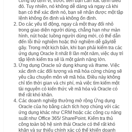
cứng bộ định vị, trước tiên bạn cần xác định điều
đó. Tuy nhiên, nó không dễ dàng và ngay cả khi
bạn có thể xác định nó, bạn sẽ nhận được một tập
lệnh không ổn định và không ổn định.
Do các yếu tố động, ngay cả một thay đổi nhỏ
trong giao diện người dùng, chẳng hạn như màn
hình, nút hoặc luồng người dùng mới, có thể dẫn
đến lỗi thử nghiệm hoặc thử nghiệm dễ gãy/dễ
gãy. Trong một kịch bản, khi bạn phải kiểm tra các
ứng dụng Oracle ít nhất 8 lần một năm, việc duy trì
tập lệnh kiểm tra sẽ là một gánh nặng lớn.
Ứng dụng Oracle sử dụng khung và iframe. Việc
xác định các đối tượng và mã hóa cứng chúng sẽ
yêu cầu chuyên môn về mã hóa. Điều này không
chỉ tốn thời gian và chi phí, mà việc tìm kiếm một
tài nguyên có kiến ​​thức về mã hóa và Oracle có
thể rất khó khăn.
Các doanh nghiệp thường mở rộng Ứng dụng
Oracle của họ bằng cách tích hợp chúng với các
ứng dụng khác như CRM hoặc các công cụ năng
suất như Office 365/ SharePoint. Kiểm tra thủ
công toàn bộ hệ sinh thái Oracle có thể rất khó
khăn và sự thiếu chính xác có thể khiến doanh