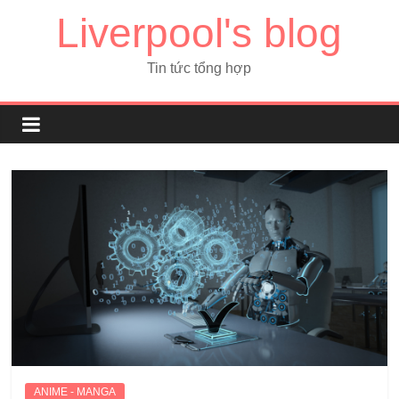
Liverpool's blog
Tin tức tổng hợp
ANIME - MANGA