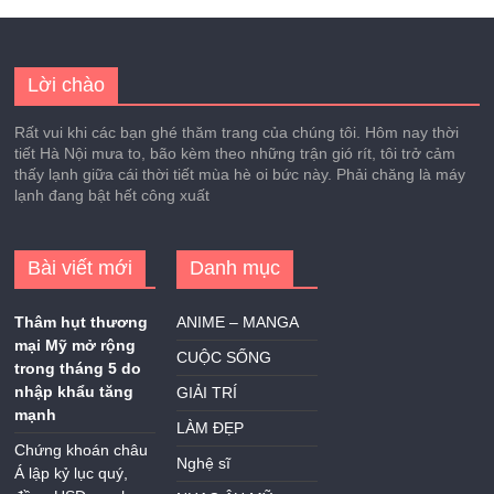
Lời chào
Rất vui khi các bạn ghé thăm trang của chúng tôi. Hôm nay thời
tiết Hà Nội mưa to, bão kèm theo những trận gió rít, tôi trở cảm
thấy lạnh giữa cái thời tiết mùa hè oi bức này. Phải chăng là máy
lạnh đang bật hết công xuất
Bài viết mới
Danh mục
Thâm hụt thương
ANIME – MANGA
mại Mỹ mở rộng
CUỘC SỐNG
trong tháng 5 do
nhập khẩu tăng
GIẢI TRÍ
mạnh
LÀM ĐẸP
Chứng khoán châu
Nghệ sĩ
Á lập kỷ lục quý,