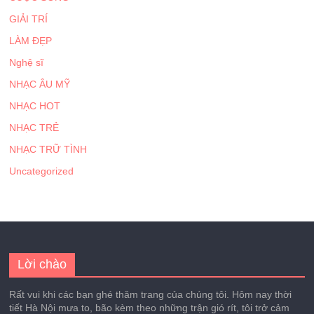
GIẢI TRÍ
LÀM ĐẸP
Nghệ sĩ
NHẠC ÂU MỸ
NHẠC HOT
NHẠC TRẺ
NHẠC TRỮ TÌNH
Uncategorized
Lời chào
Rất vui khi các bạn ghé thăm trang của chúng tôi. Hôm nay thời
tiết Hà Nội mưa to, bão kèm theo những trận gió rít, tôi trở cảm