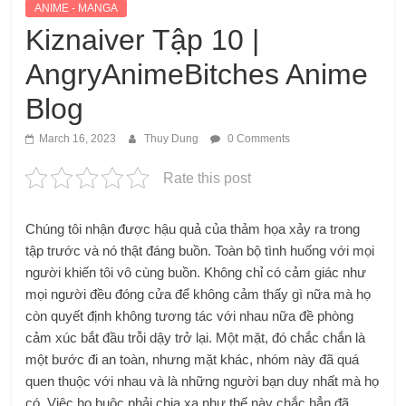
ANIME - MANGA
Kiznaiver Tập 10 |
AngryAnimeBitches Anime
Blog
March 16, 2023
Thuy Dung
0 Comments
Rate this post
Chúng tôi nhận được hậu quả của thảm họa xảy ra trong
tập trước và nó thật đáng buồn. Toàn bộ tình huống với mọi
người khiến tôi vô cùng buồn. Không chỉ có cảm giác như
mọi người đều đóng cửa để không cảm thấy gì nữa mà họ
còn quyết định không tương tác với nhau nữa đề phòng
cảm xúc bắt đầu trỗi dậy trở lại. Một mặt, đó chắc chắn là
một bước đi an toàn, nhưng mặt khác, nhóm này đã quá
quen thuộc với nhau và là những người bạn duy nhất mà họ
có. Việc họ buộc phải chia xa như thế này chắc hẳn đã