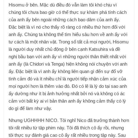
Hisomu ở bên. Mặc dù điều đó vẫn làm tôi khó chịu vì
chúng tôi chưa bao giờ có thể thực sự khám phá tính cách
của anh ấy bên ngoài những cách bạo dâm của anh ấy.
Đặc biệt là vì nó cho thấy rõ ràng có nhiều thứ hơn đối với
anh ấy. Chúng ta không thể tìm hiểu sâu hơn về anh ấy với
tư cách là một nhân vật. Trong số tất cả mọi người, Hisomu
là người duy nhất chủ động ở bên cạnh Katsuhira và đề
nghị bầu bạn với anh ấy vì những người thân thiết nhất với
anh ấy (là Chidori và Tenga) hiện không nói chuyện với anh
ấy. Đặc biệt là vì anh ấy không liên quan gì đến sự đổ vỡ
tình cảm đó và ít nhiều chỉ là người tiếp nhận cảm xúc của
mọi người hơn là thêm vào đó. Đó có lẽ là lý do tại sao anh
ấy dường như ít bị ảnh hưởng nhất bởi nó và không có ác
cảm với bất kỳ ai vì bản thân anh ấy không cảm thấy có lý
do gì để làm như vậy.
Nhưng UGHHHH NICO. Tôi nghĩ Nico đã trưởng thành hơn
tôi rất nhiều từ tập phim này. Tôi đã thích cô ấy rồi, nhưng
tôi thực sự đánh giá cao cô ấy rất nhiều trong tập này. Sau