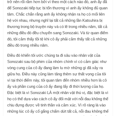
trở nên rối rắm hơn bởi vì theo một cách nào đó, anh ấy đã
để Sonozaki tiếp tục bị tổn thương vì anh ấy không đủ quan
tâm. Chắc chắn rằng anh ấy không nhận ra họ có mối liên
hệ với nhau, nhưng nghĩ lại tất cả những lần Katsuhira bị
thương trong bộ truyện này và có lẽ trong nhiều năm, tất cả
những điều đó đều chuyển sang Sonozaki. Và từ quan điểm
đó, tôi cảm thấy tồi tệ khi cô ấy phải cảm thấy tất cả những
điều đó trong nhiều năm.
Điều đó khiến tôi ước chúng ta đi sâu vào nhân vật của
Sonozaki sau bộ phim của nhóm chính vì có cảm giác như
vòng cung của cô ấy đang làm lu mờ những gì đã xảy ra
giữa họ. Điều này cũng làm tăng thêm sự thất vọng của tôi
vì tại thời điểm này, tôi quan tâm đến nhóm nhiều hơn là cô
ấy và phần cung của cô ấy đang lấy đi thời lượng của họ.
Đặc biệt là vì Sonozaki LÀ một nhân vật thú vị, đặc biệt là vì
họ có thể dựa vào cách cô ấy đối mặt với nỗi đau không thể
chịu đựng được về tinh thần và cảm xúc. Vì rõ ràng là vào
những lúc cô ấy cố gắng chấm dứt tất cả, nỗi đau không thể