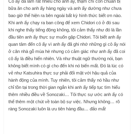
Cô ấy đã làm rất nhiều cho anh ấy, thậm chí còn chuẩn bị
bữa ăn cho anh ấy hàng ngày và anh ấy dường như chưa
bao giờ thể hiện ra bên ngoài bất kỳ hình thức biết ơn nào.
Khi anh ấy chạy ra ban công để xem Chidori có ở đó sau
khi nghe thấy tiếng động không, tôi cảm thấy như đó là lần
đầu tiên anh ấy thực sự muốn gặp Chidori. Tôi biết anh ấy
quan tâm đến cô ấy vì anh ấy đã ghi nhớ những gì cô ấy nói
ở căn nhà gỗ mùa hè nhưng có cảm giác như anh ấy đã coi
cô ấy là điều hiển nhiên. Và như thuật ngữ thường nói, bạn
không biết mình có gì cho đến khi nó biến mất. Đó là lúc có
vẻ như Katsuhira thực sự phải đối mặt với hậu quả của
hành động của mình. Tuy nhiên, tôi cảm thấy nó hầu như
chỉ tồn tại trong thời gian ngắn khi anh ấy tiếp tục tìm hiểu
thêm nhiều điều về Sonozaki… Tôi thực sự ước anh ấy có
thể thêm một chút về toàn bộ sự việc. Nhưng không… rõ
ràng Sonozaki luôn là ưu tiên hàng đầu…
đảo mắt