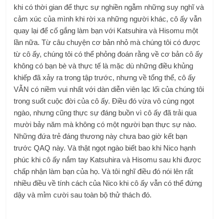
khi có thời gian để thực sự nghiền ngẫm những suy nghĩ và
cảm xúc của mình khi rời xa những người khác, cô ấy vẫn
quay lại để cố gắng làm bạn với Katsuhira và Hisomu một
lần nữa. Từ câu chuyện cơ bản nhỏ mà chúng tôi có được
từ cô ấy, chúng tôi có thể phỏng đoán rằng về cơ bản cô ấy
không có bạn bè và thực tế là mặc dù những điều khủng
khiếp đã xảy ra trong tập trước, nhưng về tổng thể, cô ấy
VẪN có niềm vui nhất với dàn diễn viên lạc lối của chúng tôi
trong suốt cuộc đời của cô ấy. Điều đó vừa vô cùng ngọt
ngào, nhưng cũng thực sự đáng buồn vì cô ấy đã trải qua
mười bảy năm mà không có một người bạn thực sự nào.
Những đứa trẻ đáng thương này chưa bao giờ kết bạn
trước QAQ này. Và thật ngọt ngào biết bao khi Nico hạnh
phúc khi cô ấy nắm tay Katsuhira và Hisomu sau khi được
chấp nhận làm bạn của họ. Và tôi nghĩ điều đó nói lên rất
nhiều điều về tính cách của Nico khi cô ấy vẫn có thể đứng
dậy và mỉm cười sau toàn bộ thử thách đó.