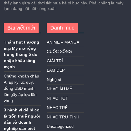
thấy lạnh giữa cái thời tiết mùa hè oi bức này. Phải chăng là máy
lạnh đang bật hết công xuất
Bài viết mới
Danh mục
Thâm hụt thương
ANIME – MANGA
mại Mỹ mở rộng
CUỘC SỐNG
trong tháng 5 do
nhập khẩu tăng
GIẢI TRÍ
mạnh
LÀM ĐẸP
Chứng khoán châu
Nghệ sĩ
Á lập kỷ lục quý,
đồng USD mạnh
NHẠC ÂU MỸ
lên gây áp lực lên
NHẠC HOT
vàng
NHẠC TRẺ
3 hành vi dễ bị coi
là trốn thuế người
NHẠC TRỮ TÌNH
dân và doanh
Uncategorized
nghiệp cần biết