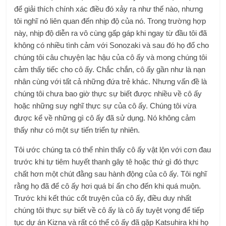
để giải thích chính xác điều đó xảy ra như thế nào, nhưng
tôi nghĩ nó liên quan đến nhịp độ của nó. Trong trường hợp
này, nhịp độ diễn ra vô cùng gấp gáp khi ngay từ đầu tôi đã
không có nhiều tình cảm với Sonozaki và sau đó họ đổ cho
chúng tôi câu chuyện lạc hậu của cô ấy và mong chúng tôi
cảm thấy tiếc cho cô ấy. Chắc chắn, cô ấy gần như là nạn
nhân cùng với tất cả những đứa trẻ khác. Nhưng vấn đề là
chúng tôi chưa bao giờ thực sự biết được nhiều về cô ấy
hoặc những suy nghĩ thực sự của cô ấy. Chúng tôi vừa
được kể về những gì cô ấy đã sử dụng. Nó không cảm
thấy như có một sự tiến triển tự nhiên.
Tôi ước chúng ta có thể nhìn thấy cô ấy vật lộn với cơn đau
trước khi tự tiêm huyết thanh gây tê hoặc thứ gì đó thực
chất hơn một chút đằng sau hành động của cô ấy. Tôi nghĩ
rằng họ đã để cô ấy hơi quá bí ẩn cho đến khi quá muộn.
Trước khi kết thúc cốt truyện của cô ấy, điều duy nhất
chúng tôi thực sự biết về cô ấy là cô ấy tuyệt vọng để tiếp
tục dự án Kizna và rất có thể cô ấy đã gặp Katsuhira khi họ