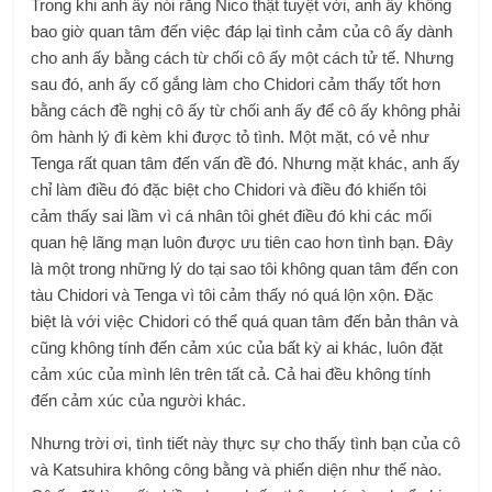
Trong khi anh ấy nói rằng Nico thật tuyệt vời, anh ấy không
bao giờ quan tâm đến việc đáp lại tình cảm của cô ấy dành
cho anh ấy bằng cách từ chối cô ấy một cách tử tế. Nhưng
sau đó, anh ấy cố gắng làm cho Chidori cảm thấy tốt hơn
bằng cách đề nghị cô ấy từ chối anh ấy để cô ấy không phải
ôm hành lý đi kèm khi được tỏ tình. Một mặt, có vẻ như
Tenga rất quan tâm đến vấn đề đó. Nhưng mặt khác, anh ấy
chỉ làm điều đó đặc biệt cho Chidori và điều đó khiến tôi
cảm thấy sai lầm vì cá nhân tôi ghét điều đó khi các mối
quan hệ lãng mạn luôn được ưu tiên cao hơn tình bạn. Đây
là một trong những lý do tại sao tôi không quan tâm đến con
tàu Chidori và Tenga vì tôi cảm thấy nó quá lộn xộn. Đặc
biệt là với việc Chidori có thể quá quan tâm đến bản thân và
cũng không tính đến cảm xúc của bất kỳ ai khác, luôn đặt
cảm xúc của mình lên trên tất cả. Cả hai đều không tính
đến cảm xúc của người khác.
Nhưng trời ơi, tình tiết này thực sự cho thấy tình bạn của cô
và Katsuhira không công bằng và phiến diện như thế nào.