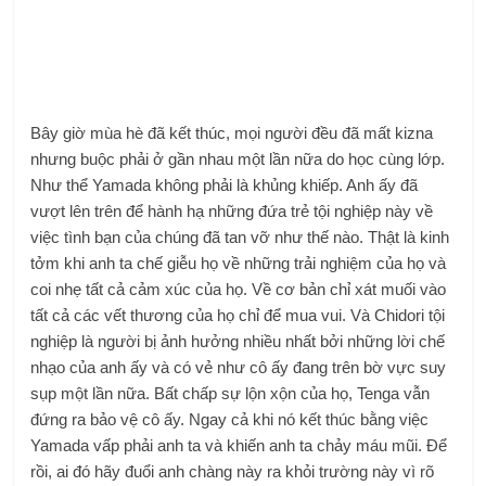
Bây giờ mùa hè đã kết thúc, mọi người đều đã mất kizna
nhưng buộc phải ở gần nhau một lần nữa do học cùng lớp.
Như thể Yamada không phải là khủng khiếp. Anh ấy đã
vượt lên trên để hành hạ những đứa trẻ tội nghiệp này về
việc tình bạn của chúng đã tan vỡ như thế nào. Thật là kinh
tởm khi anh ta chế giễu họ về những trải nghiệm của họ và
coi nhẹ tất cả cảm xúc của họ. Về cơ bản chỉ xát muối vào
tất cả các vết thương của họ chỉ để mua vui. Và Chidori tội
nghiệp là người bị ảnh hưởng nhiều nhất bởi những lời chế
nhạo của anh ấy và có vẻ như cô ấy đang trên bờ vực suy
sụp một lần nữa. Bất chấp sự lộn xộn của họ, Tenga vẫn
đứng ra bảo vệ cô ấy. Ngay cả khi nó kết thúc bằng việc
Yamada vấp phải anh ta và khiến anh ta chảy máu mũi. Để
rồi, ai đó hãy đuổi anh chàng này ra khỏi trường này vì rõ