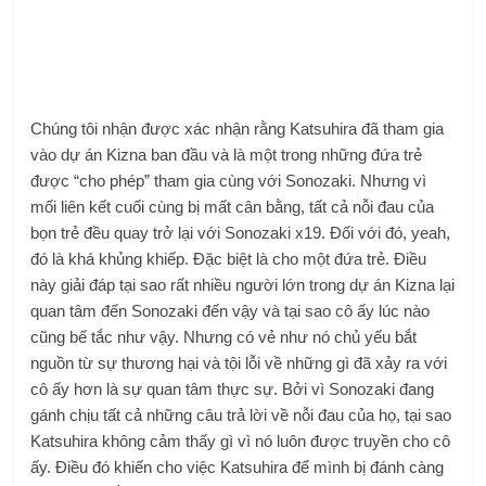
Chúng tôi nhận được xác nhận rằng Katsuhira đã tham gia
vào dự án Kizna ban đầu và là một trong những đứa trẻ
được “cho phép” tham gia cùng với Sonozaki. Nhưng vì
mối liên kết cuối cùng bị mất cân bằng, tất cả nỗi đau của
bọn trẻ đều quay trở lại với Sonozaki x19. Đối với đó, yeah,
đó là khá khủng khiếp. Đặc biệt là cho một đứa trẻ. Điều
này giải đáp tại sao rất nhiều người lớn trong dự án Kizna lại
quan tâm đến Sonozaki đến vậy và tại sao cô ấy lúc nào
cũng bế tắc như vậy. Nhưng có vẻ như nó chủ yếu bắt
nguồn từ sự thương hại và tội lỗi về những gì đã xảy ra với
cô ấy hơn là sự quan tâm thực sự. Bởi vì Sonozaki đang
gánh chịu tất cả những câu trả lời về nỗi đau của họ, tại sao
Katsuhira không cảm thấy gì vì nó luôn được truyền cho cô
ấy. Điều đó khiến cho việc Katsuhira để mình bị đánh càng