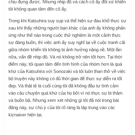
chịu đựng được. Nhưng nhịp độ và cách cô ấy đối xử khiến
tôi không quan tâm đến cô ấy.
Trong khi Katsuhira suy sụp và thể hiện sự đau khổ thực sự
sau khi thấy những người bạn khác của anh ấy không phản
ứng như thế nào trong cuộc thử nghiệm là một cảnh thực
sự đáng buồn, thì việc anh ấy suy nghĩ lại về cuộc tranh cãi
giữa nhóm khiến tôi không bị ảnh hưởng nặng nề. Một lần
nữa, vấn đề nhịp độ. Và nó không trở nên tốt hơn. Tại thời
điểm này, tôi quan tâm đến tình hình của nhóm hơn là quá
khứ của Katsuhira với Sonozaki và tôi luôn than thở về việc
bộ truyện này không có đủ thời gian để thực sự diễn ra tốt
đẹp. Và thật tệ là cuối cùng tôi đã không đầu tư tình cảm
vào câu chuyện quá khứ của họ bởi vì nó thực sự bi thảm
và buồn bã. Nhưng xem xét những gì tôi đã nói trong bài
đăng này, sự chú ý của tôi rõ ràng là tập trung vào các
kiznaiver hiện tại.