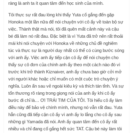
ràng là anh ta ít quan tâm đến học sinh của mình.
Tôi thực sự rất đau lòng khi thấy Yuta cố gắng đến gặp
Honoka một lần nữa để nói chuyện với cô ấy về toàn bộ sự
việc. Thành thật mà nói, tôi đã quên mất cảnh này và cậu
bé đã làm nó rất đau. Đặc biệt là vì Yuta đã trở nên rất thoải
mái khi nói chuyện với Honoka về những chủ đề nghiêm
túc và thực sự là người duy nhất có thể có cùng bước sóng
với anh ấy. Việc anh ấy tiếp cận cô ấy để nói chuyện cho
thấy sự cô đơn của chính anh ấy theo một cách nào đó vì
trước khi trở thành Kiznaiver, anh ấy chưa bao giờ cởi mở
với người khác hoặc chỉ muốn có một cuộc trò chuyện ý
nghĩa. Luôn ẩn sau vẻ ngoài kiêu kỳ và thích tán tỉnh. Và sự
tổn thương rõ ràng trong giọng nói của anh ấy khi cô ấy
bước đi chỉ là… ƠI TRÁI TIM CỦA TÔI. Tôi hiểu cô ấy làm
điều này để bảo vệ chính mình, nhưng nó vẫn rất đau. Yuta
hẳn cũng đã tiếp cận cô ấy vì anh ấy lo lắng cho cô ấy sau
những gì Yamada đã nói. Anh ấy quan tâm đến cô ấy rất
nhiều và chỉ đang cố gắng hết sức TAT. Cậu bé này làm tôi