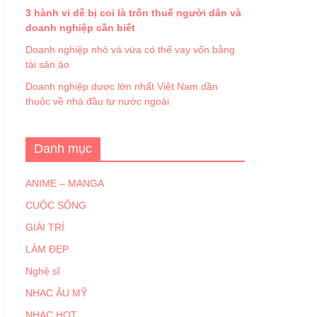
3 hành vi dễ bị coi là trốn thuế người dân và
doanh nghiệp cần biết
Doanh nghiệp nhỏ và vừa có thể vay vốn bằng
tài sản ảo
Doanh nghiệp dược lớn nhất Việt Nam dần
thuộc về nhà đầu tư nước ngoài
Danh mục
ANIME – MANGA
CUỘC SỐNG
GIẢI TRÍ
LÀM ĐẸP
Nghệ sĩ
NHẠC ÂU MỸ
NHẠC HOT