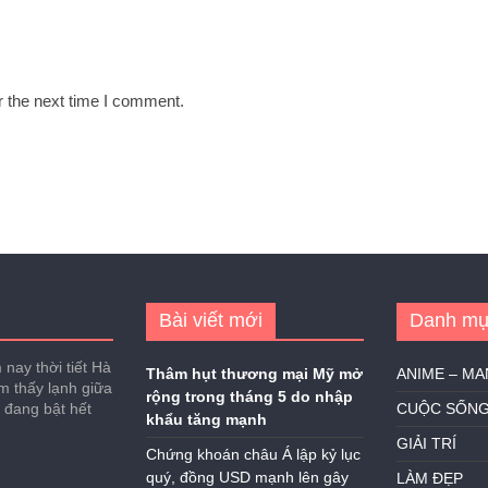
r the next time I comment.
Bài viết mới
Danh mụ
nay thời tiết Hà
Thâm hụt thương mại Mỹ mở
ANIME – M
ảm thấy lạnh giữa
rộng trong tháng 5 do nhập
h đang bật hết
CUỘC SỐN
khẩu tăng mạnh
GIẢI TRÍ
Chứng khoán châu Á lập kỷ lục
quý, đồng USD mạnh lên gây
LÀM ĐẸP