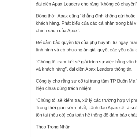
đại diện Apax Leaders cho rằng “không có chuyện“
Đồng thời, Apax cũng “khẳng định không gửi hoặc c
khách hàng. Phát biểu của các cá nhân trong bài v
chính sách của Apax”.
Để đảm bảo quyền lợi của phụ huynh, từ ngày mai 2
tình hình và có phương án giải quyết các yêu cầu c
“Chúng tôi cam kết sẽ giải trình sự việc bằng văn
và khách hàng”, đại diện Apax Leaders thông tin.
Công ty cho rằng sự cố tại trung tâm TP Buôn Ma T
hiện chưa đúng trách nhiệm.
“Chúng tôi sẽ kiểm tra, xử lý các trường hợp vi ph
Trong thời gian sớm nhất, Lãnh đạo Apax sẽ rà soá
tồn tại (nếu có) của toàn hệ thống để đảm bảo chất
Theo Trọng Nhân