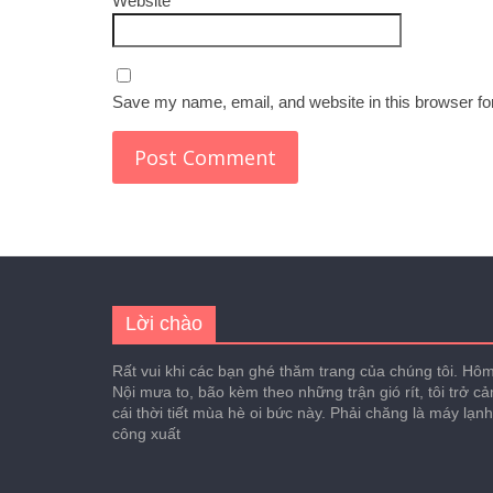
Website
Save my name, email, and website in this browser fo
Lời chào
Rất vui khi các bạn ghé thăm trang của chúng tôi. Hôm 
Nội mưa to, bão kèm theo những trận gió rít, tôi trở c
cái thời tiết mùa hè oi bức này. Phải chăng là máy lạn
công xuất