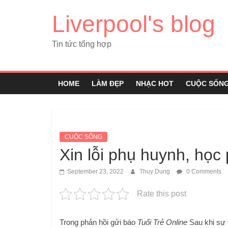
Liverpool's blog
Tin tức tổng hợp
HOME
LÀM ĐẸP
NHẠC HOT
CUỘC SỐN
CUỘC SỐNG
Xin lỗi phụ huynh, học
September 23, 2022
Thuy Dung
0 Comments
Rate this post
Trong phản hồi gửi báo
Tuổi Trẻ Online
Sau khi sự 