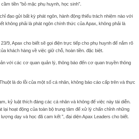
 cầm tiền ”bỏ mặc phụ huynh, học sinh”.
hỉ đạo gửi bất kỳ phát ngôn, hành động thiếu trách nhiệm nào với
iết không phải là phát ngôn chính thức của Apax, không phải là
3/9, Apax cho biết sẽ gọi điện trực tiếp cho phụ huynh để nắm rõ
ủa khách hàng về việc giữ chỗ, hoàn tiền. đặc biệt.
 bản với các cơ quan quản lý, thông báo đến cơ quan truyền thông
huột là do lỗi của một số cá nhân, không báo cáo cấp trên và thực
ạm, kỷ luật thích đáng các cá nhân và không để việc này tái diễn.
t lại hoạt động của toàn bộ trung tâm để xử lý chấn chỉnh những
 lượng dạy và học đã cam kết ”, đại diện Apax Leaders cho biết.