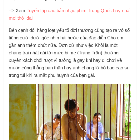
=> Xem
Tuyển tập các bản nhạc phim Trung Quốc hay nhất
mọi thời đại
Bên cạnh đó, hàng loạt yếu tố đời thường cũng tạo ra vô số
tiếng cười dưới góc nhìn hài hước của đạo diễn Cho em
gần anh thêm chút nữa. Đơn cử như việc Khôi là một
chàng trai nhát gái tới mức bị mẹ (Trang Trần) thường
xuyên xách chổi rượt vì tưởng là gay khi hay đi chơi về
muộn cùng thằng bạn thân hay anh chàng lỡ bỏ bao cao su
trong túi khi ra mắt phụ huynh của bạn gái.