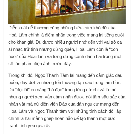
Diễn xuất dễ thương cùng những biểu cảm khó đỡ của
Hoài Lâm chính là điểm nhấn trong việc mang lại tiếng cười
cho khán giả. Dù được nhiều người nhớ đến với vai trò ca
sĩ nhạc trữ tình nhưng đừng quên, Hoài Lâm còn là “con
nuôi” của Hoài Linh và từng đứng cạnh danh hài trong một
số tác phẩm điện ảnh trước đây.
Trong khi đó, Ngọc Thanh Tâm lại mang đến cảm giác đau
buồn, day dứt vì những tổn thương tận sâu trong tâm hồn.
Dù “đội lốt” cô nàng “bá đạo” trong từng cử chỉ và lời nói
nhưng người xem vẫn cảm nhận được nội tâm sâu sắc của
nhân vật mà nữ diễn viên Đảo của dân ngụ cư mang đến.
Hoài Lâm và Ngọc Thanh tâm với những tính cách đối lập
chính là hai mảnh ghép hoàn hảo để tạo thành một bức
tranh tình yêu rực rỡ.