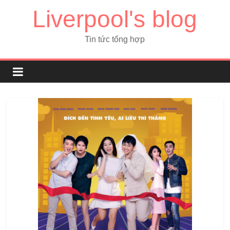
Liverpool's blog
Tin tức tổng hợp