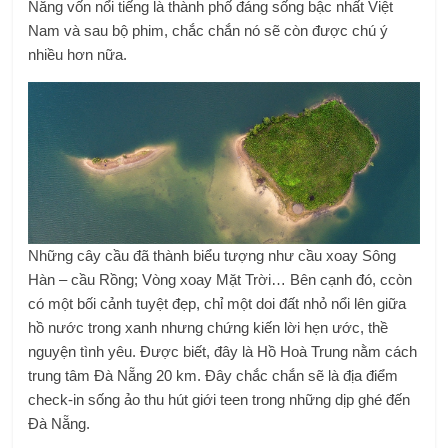
Nẵng vốn nổi tiếng là thành phố đáng sống bậc nhất Việt
Nam và sau bộ phim, chắc chắn nó sẽ còn được chú ý
nhiều hơn nữa.
Những cây cầu đã thành biểu tượng như cầu xoay Sông
Hàn – cầu Rồng; Vòng xoay Mặt Trời… Bên cạnh đó, ccòn
có một bối cảnh tuyệt đẹp, chỉ một doi đất nhỏ nổi lên giữa
hồ nước trong xanh nhưng chứng kiến lời hẹn ước, thề
nguyện tình yêu. Được biết, đây là Hồ Hoà Trung nằm cách
trung tâm Đà Nẵng 20 km. Đây chắc chắn sẽ là địa điểm
check-in sống ảo thu hút giới teen trong những dịp ghé đến
Đà Nẵng.