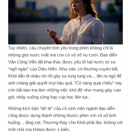
Tuy nhiên, câu chuyện tình yêu trong phim không chỉ là
những giọt nước mắt mà còn có vô số nụ cười. Đạo diễn
Văn Công Viễn đã khai thác được yếu tố hài hước từ sự
“ngổ ngáo” của Diệu Hiền. Như việc cô thường xuyên bắt
Khôi dẫn đi nhậu xỉn rồi gây sự lung tung và… lăn ra ngủ để
anh chàng giải quyết mọi hậu quả. “Cô nàng quái chiêu” này
còn bắt bạn trai làm những việc khó đỡ như mang giày cao
gót, nhảy xuống sông hay cúp học liên tục.
Những kịch bản “dở tệ” của cô sinh viên ngành đạo diễn
cũng được dựng thành những thước phim với vô số tình
huống… lãng xẹt. Thương thay cho Khôi phải đọc không xót
một chữ mà không được ý kiến.