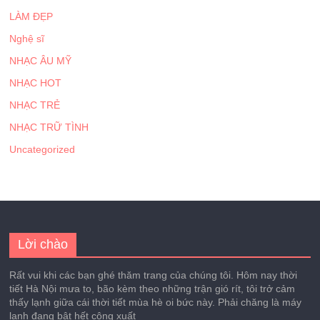
LÀM ĐẸP
Nghệ sĩ
NHẠC ÂU MỸ
NHẠC HOT
NHẠC TRẺ
NHẠC TRỮ TÌNH
Uncategorized
Lời chào
Rất vui khi các bạn ghé thăm trang của chúng tôi. Hôm nay thời
tiết Hà Nội mưa to, bão kèm theo những trận gió rít, tôi trở cảm
thấy lạnh giữa cái thời tiết mùa hè oi bức này. Phải chăng là máy
lạnh đang bật hết công xuất