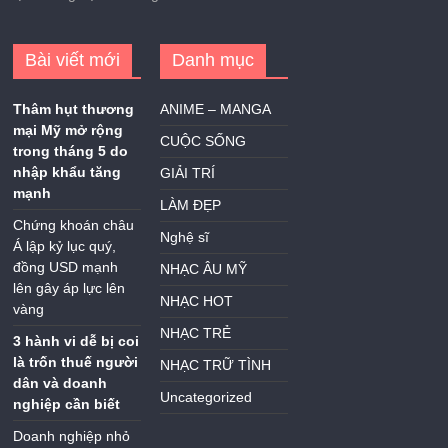
Bài viết mới
Danh mục
Thâm hụt thương
ANIME – MANGA
mại Mỹ mở rộng
CUỘC SỐNG
trong tháng 5 do
nhập khẩu tăng
GIẢI TRÍ
mạnh
LÀM ĐẸP
Chứng khoán châu
Nghệ sĩ
Á lập kỷ lục quý,
đồng USD mạnh
NHẠC ÂU MỸ
lên gây áp lực lên
NHẠC HOT
vàng
NHẠC TRẺ
3 hành vi dễ bị coi
là trốn thuế người
NHẠC TRỮ TÌNH
dân và doanh
Uncategorized
nghiệp cần biết
Doanh nghiệp nhỏ