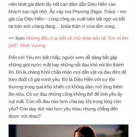
viên nhát gái đành lấy hết can đảm dẫn Diệu Hiền vào
khách sạn ngủ nhờ. Ấy vậy mà Phương (Ngọc Thảo) – em
gái của Diệu Hiền – cùng công an xuất hiện bất ngờ và bắt
tại trận anh chàng đang… khỏa thân vì vừa tắm xong.
=> Xem
Những điều ít ai biết về chủ nhân bản hit “Em ơi lên
phố”- Minh Vương
Đến với Yêu em bất chấp, người xem dễ dàng bắt gặp
những giọt nước mắt hay những nỗi đau khó nói lên thành
lời. Đó là chàng Khôi chấp nhận mọi dằn vặt và đau đớn để
theo đuổi cô gái mình yêu. Đó là Diệu Hiền với sự tổn
thương trong quá khứ khiến cô không dám mở lòng thêm
lần nữa. Cô sợ đau những cũng không thể để tình yêu ấy
vụt mất. Còn nỗi đau nào hơn chia tay khi trong lòng còn
yêu? Còn day dứt nào hơn yêu nhau nhưng chẳng đến
được với nhau?