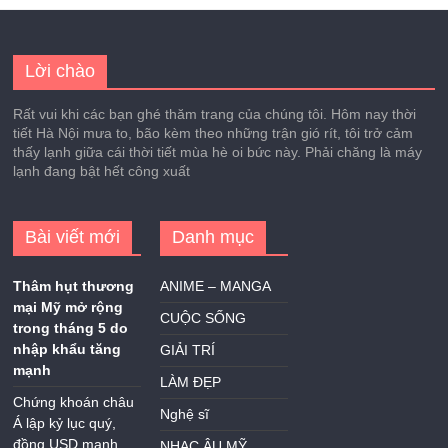
Lời chào
Rất vui khi các bạn ghé thăm trang của chúng tôi. Hôm nay thời
tiết Hà Nội mưa to, bão kèm theo những trận gió rít, tôi trở cảm
thấy lạnh giữa cái thời tiết mùa hè oi bức này. Phải chăng là máy
lạnh đang bật hết công xuất
Bài viết mới
Danh mục
Thâm hụt thương
ANIME – MANGA
mại Mỹ mở rộng
CUỘC SỐNG
trong tháng 5 do
nhập khẩu tăng
GIẢI TRÍ
mạnh
LÀM ĐẸP
Chứng khoán châu
Nghệ sĩ
Á lập kỷ lục quý,
đồng USD mạnh
NHẠC ÂU MỸ