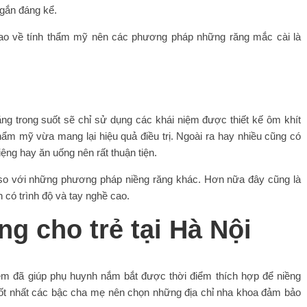
ngắn đáng kể.
 cao về tính thẩm mỹ nên các phương pháp những răng mắc cài là
ng trong suốt sẽ chỉ sử dụng các khái niệm được thiết kế ôm khít
hẩm mỹ vừa mang lại hiệu quả điều trị. Ngoài ra hay nhiều cũng có
iệng hay ăn uống nên rất thuận tiện.
 so với những phương pháp niềng răng khác. Hơn nữa đây cũng là
 có trình độ và tay nghề cao.
ăng cho trẻ tại Hà Nội
 em đã giúp phụ huynh nắm bắt được thời điểm thích hợp để niềng
ả tốt nhất các bậc cha mẹ nên chọn những địa chỉ nha khoa đảm bảo