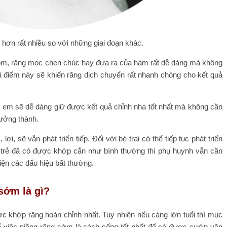
h hơn rất nhiều so với những giai đoạn khác.
 móm, răng mọc chen chúc hay đưa ra của hàm rất dễ dàng mà không
ời điểm này sẽ khiến răng dịch chuyển rất nhanh chóng cho kết quả
ẻ em sẽ dễ dàng giữ được kết quả chỉnh nha tốt nhất mà không cần
rưởng thành.
i, sẽ vẫn phát triển tiếp. Đối với bé trai có thể tiếp tục phát triển
khi trẻ đã có được khớp cắn như bình thường thì phụ huynh vẫn cần
hiện các dấu hiệu bất thường.
 sớm là gì?
 khớp răng hoàn chỉnh nhất. Tuy nhiên nếu càng lớn tuổi thì mục
hế việc niềng răng sớm là cách sống tốt nhất để có được cướp văn