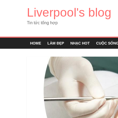
Liverpool's blog
Tin tức tổng hợp
HOME
LÀM ĐẸP
NHẠC HOT
CUỘC SỐN