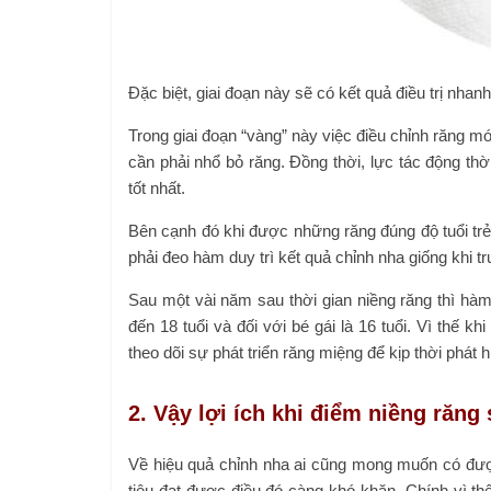
Đặc biệt, giai đoạn này sẽ có kết quả điều trị nhan
Trong giai đoạn “vàng” này việc điều chỉnh răng
cần phải nhổ bỏ răng. Đồng thời, lực tác động th
tốt nhất.
Bên cạnh đó khi được những răng đúng độ tuổi tr
phải đeo hàm duy trì kết quả chỉnh nha giống khi t
Sau một vài năm sau thời gian niềng răng thì hàm, lợ
đến 18 tuổi và đối với bé gái là 16 tuổi. Vì thế 
theo dõi sự phát triển răng miệng để kịp thời phát 
2. Vậy lợi ích khi điểm niềng răng
Về hiệu quả chỉnh nha ai cũng mong muốn có được
tiêu đạt được điều đó càng khó khăn. Chính vì t