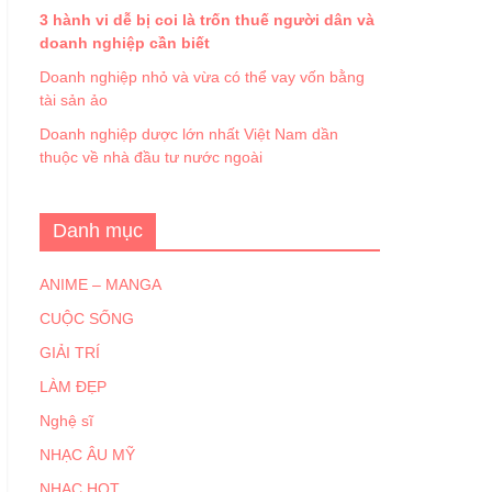
3 hành vi dễ bị coi là trốn thuế người dân và
doanh nghiệp cần biết
Doanh nghiệp nhỏ và vừa có thể vay vốn bằng
tài sản ảo
Doanh nghiệp dược lớn nhất Việt Nam dần
thuộc về nhà đầu tư nước ngoài
Danh mục
ANIME – MANGA
CUỘC SỐNG
GIẢI TRÍ
LÀM ĐẸP
Nghệ sĩ
NHẠC ÂU MỸ
NHẠC HOT