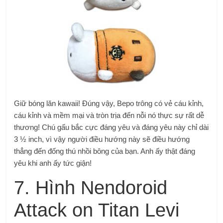
Giữ bóng lăn kawaii! Đúng vậy, Bepo trông có vẻ cáu kỉnh,
cáu kỉnh và mềm mại và tròn trịa đến nỗi nó thực sự rất dễ
thương!
Chú gấu bắc cực đáng yêu và đáng yêu này chỉ dài
3 ½ inch, vì vậy người điều hướng này sẽ điều hướng
thẳng đến đống thú nhồi bông của bạn.
Anh ấy thật đáng
yêu khi anh ấy tức giận!
7. Hình Nendoroid
Attack on Titan Levi