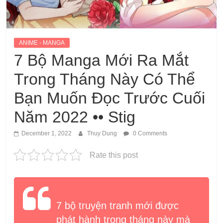
ANIME - MANGA
7 Bộ Manga Mới Ra Mắt
Trong Tháng Này Có Thể
Bạn Muốn Đọc Trước Cuối
Năm 2022 •• Stig
December 1, 2022
Thuy Dung
0 Comments
Rate this post
7 bộ truyện tranh mới được
phát hành trong tháng này mà