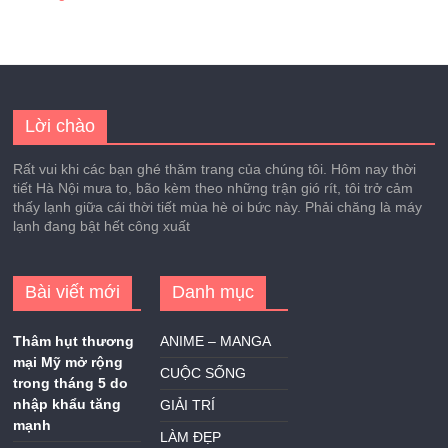
Lời chào
Rất vui khi các bạn ghé thăm trang của chúng tôi. Hôm nay thời
tiết Hà Nội mưa to, bão kèm theo những trận gió rít, tôi trở cảm
thấy lạnh giữa cái thời tiết mùa hè oi bức này. Phải chăng là máy
lạnh đang bật hết công xuất
Bài viết mới
Danh mục
Thâm hụt thương
ANIME – MANGA
mại Mỹ mở rộng
CUỘC SỐNG
trong tháng 5 do
nhập khẩu tăng
GIẢI TRÍ
mạnh
LÀM ĐẸP