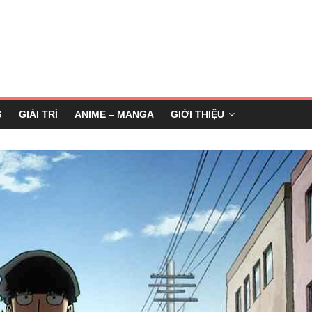
G
GIẢI TRÍ
ANIME – MANGA
GIỚI THIỆU