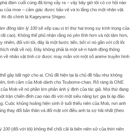
phá đám cuối cùng đã từng xảy ra – vậy bây giờ tôi có cơ hội nào
ầu của moe – cảm giác được bảo vệ và lo lắng cho một nhân vật.
, thì đó chính là Kageyama Shigeo.
ám đông tâm lý 100
sẽ xếp sau vị trí thứ hai trong sự kính trọng của
rất cao). Không thể phủ nhận rằng nó yên tĩnh hơn và nội tâm hơn,
nhiên, đối với tôi, đây là một bước tiến, bởi vì nó gần với cốt lõi
 thích nhất về nó). Đây không phải là một sê-ri hành động thông
ện về nhân vật tình cờ được may mắn với một số anime truyền hình
thể gây bất ngờ cho ai. Chủ đề hiện tại là chủ đề hầu như không
 tiên, tình cảm của Mob dành cho Tsubome-chan. Rõ ràng là ONE
ãn của Mob về nó phần lớn phản ánh ý định của tác giả. Mọi thứ đang
 trận chiến đỉnh cao nào đó với một siêu năng lực gia bị áp đảo
ng. Cuộc khủng hoảng hiện sinh ở tuổi thiếu niên của Mob, nơi anh
g thay đổi bản thân và đối mặt với điều anh ta sợ hãi nhất (theo
ý 100
(đối với tôi) không thể chối cãi là biên niên sử của thời niên