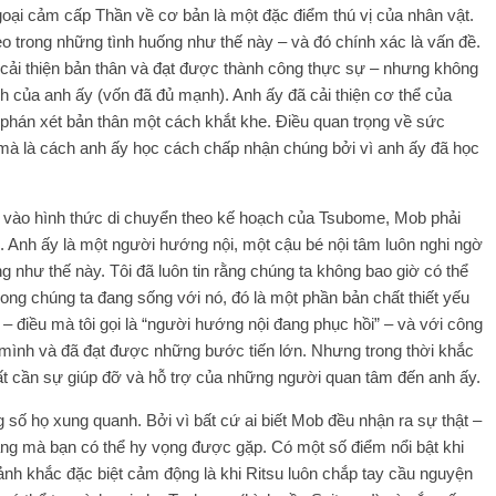
ngoại cảm cấp Thần về cơ bản là một đặc điểm thú vị của nhân vật.
 trong những tình huống như thế này – và đó chính xác là vấn đề.
 cải thiện bản thân và đạt được thành công thực sự – nhưng không
nh của anh ấy (vốn đã đủ mạnh). Anh ấy đã cải thiện cơ thể của
g phán xét bản thân một cách khắt khe. Điều quan trọng về sức
à là cách anh ấy học cách chấp nhận chúng bởi vì anh ấy đã học
ệp vào hình thức di chuyển theo kế hoạch của Tsubome, Mob phải
. Anh ấy là một người hướng nội, một cậu bé nội tâm luôn nghi ngờ
 như thế này. Tôi đã luôn tin rằng chúng ta không bao giờ có thể
ong chúng ta đang sống với nó, đó là một phần bản chất thiết yếu
– điều mà tôi gọi là “người hướng nội đang phục hồi” – và với công
h mình và đã đạt được những bước tiến lớn. Nhưng trong thời khắc
rất cần sự giúp đỡ và hỗ trợ của những người quan tâm đến anh ấy.
 số họ xung quanh. Bởi vì bất cứ ai biết Mob đều nhận ra sự thật –
dàng mà bạn có thể hy vọng được gặp. Có một số điểm nổi bật khi
ảnh khắc đặc biệt cảm động là khi Ritsu luôn chắp tay cầu nguyện