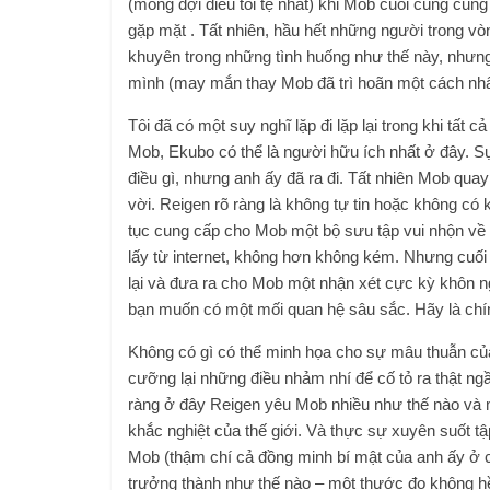
(mong đợi điều tồi tệ nhất) khi Mob cuối cùng cũn
gặp mặt . Tất nhiên, hầu hết những người trong vò
khuyên trong những tình huống như thế này, nhưng
mình (may mắn thay Mob đã trì hoãn một cách nhân 
Tôi đã có một suy nghĩ lặp đi lặp lại trong khi tất 
Mob, Ekubo có thể là người hữu ích nhất ở đây. S
điều gì, nhưng anh ấy đã ra đi. Tất nhiên Mob quay
vời. Reigen rõ ràng là không tự tin hoặc không có 
tục cung cấp cho Mob một bộ sưu tập vui nhộn về 
lấy từ internet, không hơn không kém. Nhưng cuối
lại và đưa ra cho Mob một nhận xét cực kỳ khôn n
bạn muốn có một mối quan hệ sâu sắc. Hãy là chí
Không có gì có thể minh họa cho sự mâu thuẫn của
cưỡng lại những điều nhảm nhí để cố tỏ ra thật ng
ràng ở đây Reigen yêu Mob nhiều như thế nào và m
khắc nghiệt của thế giới. Và thực sự xuyên suốt tậ
Mob (thậm chí cả đồng minh bí mật của anh ấy ở 
trưởng thành như thế nào – một thước đo không hề 