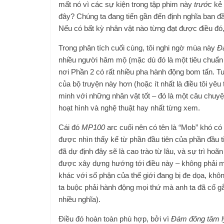
mất nó vì các sự kiện trong tập phim này
trước
kẻ 
đây? Chúng ta đang tiến gần đến định nghĩa ban đ
Nếu có bất kỳ nhân vật nào từng đạt được điều đó
Trong phân tích cuối cùng, tôi nghi ngờ mùa này
Đ
nhiều người hâm mộ (mặc dù đó là một tiêu chuẩn 
nơi Phần 2 có rất nhiều pha hành động bom tấn. Tuy 
của bộ truyện này hơn (hoặc ít nhất là điều tôi yêu
minh với những nhân vật tốt – đó là một câu chuy
hoạt hình và nghệ thuật hay nhất từng xem.
Cái đó
MP100
arc cuối nên có tên là “Mob” khó có 
được nhìn thấy kể từ phần đầu tiên của phần đầu
đã dự định đây sẽ là cao trào từ lâu, và sự trì ho
được xây dựng hướng tới điều này – không phải một
khác với số phận của thế giới đang bị đe dọa, khô
ta buộc phải hành động mọi thứ mà anh ta đã cố gắn
nhiều nghĩa).
Điều đó hoàn toàn phù hợp, bởi vì
Đám đông tâm l