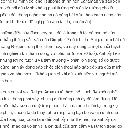
g có thể tự mình gọi cho Tsubome (hình nền Saitama!) và sắp xếp
ng kết nối của Mob không phải là ứng cử viên lý tưởng cho lời
 điều đó không ngăn cản họ cố gắng hết sức theo cách riêng của
từ khi Teruki đề nghị giúp anh ta chọn quần áo) .
cả những điều này đang xảy ra – đó là trong số tất cả bạn bè của
ự thẳng thừng sắc sảo của Dimple sẽ có ích cho Shigeo hơn bất cứ
 sang Reigen trong thời điểm này, và đây cũng là một chuỗi tuyệt
kinh nghiệm khi thành công với phụ nữ (dưới 70 tuổi). Anh ấy tiếp
những lời nói tục tĩu và tầm thường – phần lớn trong số đó được
 cùng, anh ấy đóng sập chiếc điện thoại nắp gập cổ xưa của mình
goan và phù hợp – “Không ích gì khi cứ xuất hiện với người mà
nh bạn.”
 con người với Reigen Arataka tốt hơn thế – anh ấy không thể
ầu khi không phải vậy, nhưng cuối cùng anh ấy đã làm đúng. Rõ
uốn thấy sự cao quý trong bản chất của anh ta tồn tại trong sự
p phim, chúng ta đã thấy rất rõ ràng rằng bạn bè và gia đình của
cửa hàng hoa) quan tâm đến anh ấy như thế nào, và anh ấy đã
nhỏ (mặc dù vô tình ) là kết quả của tình cảm và sự tôn trọng đó