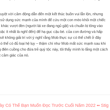
tuyệt vời cảm động dẫn đến một kết thúc buồn vui lẫn lộn, nhưng
igeo sử dụng sức mạnh của mình để cứu một con mèo khỏi một chiếc
khác vượt đèn (người lái xe đang ngủ gật) và chuẩn bị tông vào
hoặc ít nhất là nghĩ đến) để hạ gục cậu bé. của con đường và hấp
 sẽ không giải trí với ý nghĩ rằng Mob thực sự có thể chết ở đây
 có thể có đủ loại hệ lụy – thậm chí như Mob mất sức mạnh sau khi
 điên cuồng cho đứa trẻ quý tộc này, tôi thấy mình lo lắng một cách
t cảm giác của nó.
y Có Thể Bạn Muốn Đọc Trước Cuối Năm 2022 •• Stig