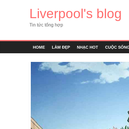
Liverpool's blog
Tin tức tổng hợp
HOME
LÀM ĐẸP
NHẠC HOT
CUỘC SỐN