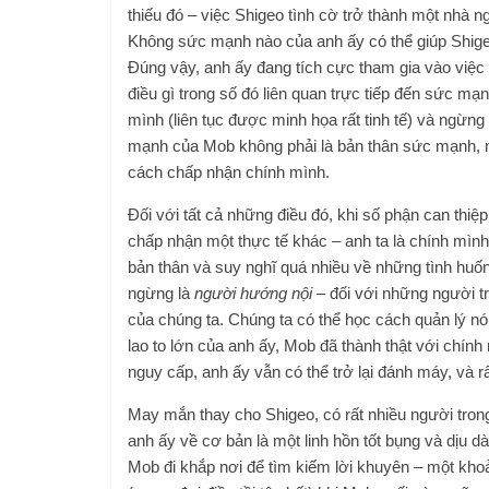
thiếu đó – việc Shigeo tình cờ trở thành một nhà 
Không sức mạnh nào của anh ấy có thể giúp Shigeo
Đúng vậy, anh ấy đang tích cực tham gia vào việc
điều gì trong số đó liên quan trực tiếp đến sức mạ
mình (liên tục được minh họa rất tinh tế) và ngừn
mạnh của Mob không phải là bản thân sức mạnh, m
cách chấp nhận chính mình.
Đối với tất cả những điều đó, khi số phận can thi
chấp nhận một thực tế khác – anh ta là chính mình
bản thân và suy nghĩ quá nhiều về những tình huống
ngừng là
người hướng nội
– đối với những người tr
của chúng ta. Chúng ta có thể học cách quản lý nó 
lao to lớn của anh ấy, Mob đã thành thật với chín
nguy cấp, anh ấy vẫn có thể trở lại đánh máy, và 
May mắn thay cho Shigeo, có rất nhiều người trong
anh ấy về cơ bản là một linh hồn tốt bụng và dịu 
Mob đi khắp nơi để tìm kiếm lời khuyên – một kho