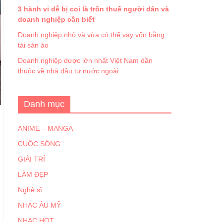
3 hành vi dễ bị coi là trốn thuế người dân và
doanh nghiệp cần biết
Doanh nghiệp nhỏ và vừa có thể vay vốn bằng
tài sản ảo
Doanh nghiệp dược lớn nhất Việt Nam dần
thuộc về nhà đầu tư nước ngoài
Danh mục
ANIME – MANGA
CUỘC SỐNG
GIẢI TRÍ
LÀM ĐẸP
Nghệ sĩ
NHẠC ÂU MỸ
NHẠC HOT