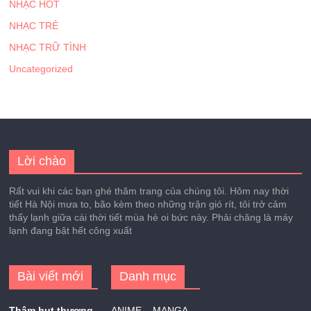
NHẠC HOT
NHẠC TRẺ
NHẠC TRỮ TÌNH
Uncategorized
Lời chào
Rất vui khi các bạn ghé thăm trang của chúng tôi. Hôm nay thời
tiết Hà Nội mưa to, bão kèm theo những trận gió rít, tôi trở cảm
thấy lạnh giữa cái thời tiết mùa hè oi bức này. Phải chăng là máy
lạnh đang bật hết công xuất
Bài viết mới
Danh mục
Thâm hụt thương
ANIME – MANGA