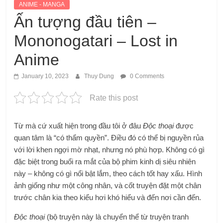
ANIME - MANGA
Ấn tượng đầu tiên –
Mononogatari – Lost in
Anime
January 10, 2023
Thuy Dung
0 Comments
Rate this post
Từ mà cứ xuất hiện trong đầu tôi ở đâu
Độc thoại
được
quan tâm là “có thẩm quyền”. Điều đó có thể bị nguyền rủa
với lời khen ngợi mờ nhạt, nhưng nó phù hợp. Không có gì
đặc biệt trong buổi ra mắt của bộ phim kinh dị siêu nhiên
này – không có gì nổi bật lắm, theo cách tốt hay xấu. Hình
ảnh giống như một công nhân, và cốt truyện đặt một chân
trước chân kia theo kiểu hơi khó hiểu và đến nơi cần đến.
Độc thoại
(bộ truyện này là chuyển thể từ truyện tranh