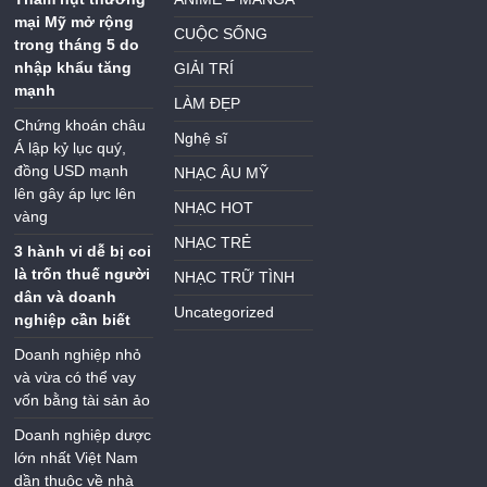
mại Mỹ mở rộng
CUỘC SỐNG
trong tháng 5 do
nhập khẩu tăng
GIẢI TRÍ
mạnh
LÀM ĐẸP
Chứng khoán châu
Nghệ sĩ
Á lập kỷ lục quý,
đồng USD mạnh
NHẠC ÂU MỸ
lên gây áp lực lên
NHẠC HOT
vàng
NHẠC TRẺ
3 hành vi dễ bị coi
là trốn thuế người
NHẠC TRỮ TÌNH
dân và doanh
Uncategorized
nghiệp cần biết
Doanh nghiệp nhỏ
và vừa có thể vay
vốn bằng tài sản ảo
Doanh nghiệp dược
lớn nhất Việt Nam
dần thuộc về nhà