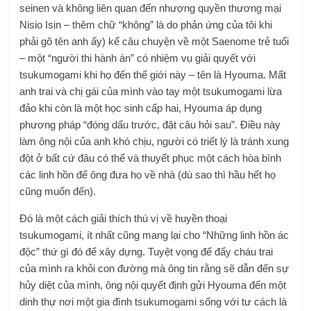
seinen và không liên quan đến nhượng quyền thương mại
Nisio Isin – thêm chữ “không” là do phản ứng của tôi khi
phải gõ tên anh ấy) kể câu chuyện về một Saenome trẻ tuổi
– một “người thi hành án” có nhiệm vụ giải quyết với
tsukumogami khi họ đến thế giới này – tên là Hyouma. Mất
anh trai và chị gái của mình vào tay một tsukumogami lừa
đảo khi còn là một học sinh cấp hai, Hyouma áp dụng
phương pháp “đóng dấu trước, đặt câu hỏi sau”. Điều này
làm ông nội của anh khó chịu, người có triết lý là tránh xung
đột ở bất cứ đâu có thể và thuyết phục một cách hòa bình
các linh hồn để ông đưa họ về nhà (dù sao thì hầu hết họ
cũng muốn đến).
Đó là một cách giải thích thú vị về huyền thoại
tsukumogami, ít nhất cũng mang lại cho “Những linh hồn ác
độc” thứ gì đó để xây dựng. Tuyệt vọng để đẩy cháu trai
của mình ra khỏi con đường mà ông tin rằng sẽ dẫn đến sự
hủy diệt của mình, ông nội quyết định gửi Hyouma đến một
dinh thự nơi một gia đình tsukumogami sống với tư cách là