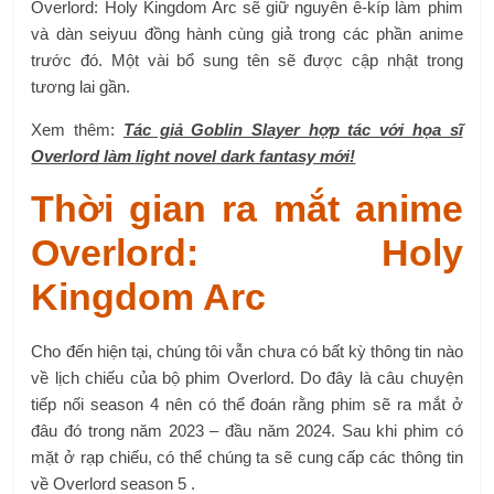
Overlord: Holy Kingdom Arc sẽ giữ nguyên ê-kíp làm phim
và dàn seiyuu đồng hành cùng giả trong các phần anime
trước đó. Một vài bổ sung tên sẽ được cập nhật trong
tương lai gần.
Xem thêm:
Tác giả Goblin Slayer hợp tác với họa sĩ
Overlord làm light novel dark fantasy mới!
Thời gian ra mắt anime
Overlord: Holy
Kingdom Arc
Cho đến hiện tại, chúng tôi vẫn chưa có bất kỳ thông tin nào
về lịch chiếu của bộ phim Overlord. Do đây là câu chuyện
tiếp nối season 4 nên có thể đoán rằng phim sẽ ra mắt ở
đâu đó trong năm 2023 – đầu năm 2024. Sau khi phim có
mặt ở rạp chiếu, có thể chúng ta sẽ cung cấp các thông tin
về Overlord season 5 .