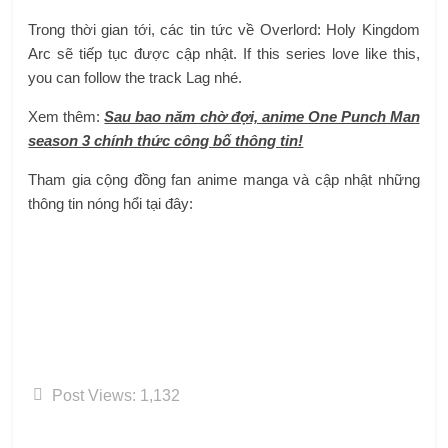
Trong thời gian tới, các tin tức về Overlord: Holy Kingdom
Arc sẽ tiếp tục được cập nhật. If this series love like this,
you can follow the track Lag nhé.
Xem thêm:
Sau bao năm chờ đợi, anime One Punch Man
season 3 chính thức công bố thông tin!
Tham gia cộng đồng fan anime manga và cập nhật những
thông tin nóng hổi tại đây:
Post Views:
1,132