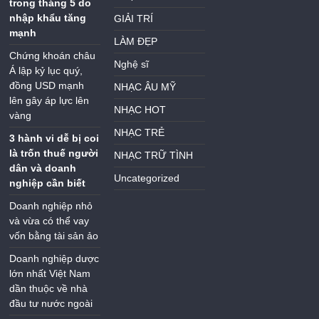
trong tháng 5 do
nhập khẩu tăng
GIẢI TRÍ
mạnh
LÀM ĐẸP
Chứng khoán châu
Nghệ sĩ
Á lập kỷ lục quý,
đồng USD mạnh
NHẠC ÂU MỸ
lên gây áp lực lên
NHẠC HOT
vàng
NHẠC TRẺ
3 hành vi dễ bị coi
là trốn thuế người
NHẠC TRỮ TÌNH
dân và doanh
Uncategorized
nghiệp cần biết
Doanh nghiệp nhỏ
và vừa có thể vay
vốn bằng tài sản ảo
Doanh nghiệp dược
lớn nhất Việt Nam
dần thuộc về nhà
đầu tư nước ngoài