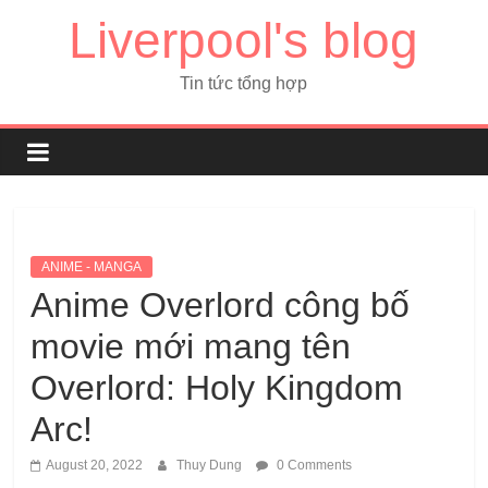
Liverpool's blog
Tin tức tổng hợp
ANIME - MANGA
Anime Overlord công bố
movie mới mang tên
Overlord: Holy Kingdom
Arc!
August 20, 2022
Thuy Dung
0 Comments