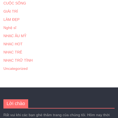
CUỘC SỐNG
GIẢI TRÍ
LÀM ĐẸP
Nghệ sĩ
NHẠC ÂU MỸ
NHẠC HOT
NHẠC TRẺ
NHẠC TRỮ TÌNH
Uncategorized
Lời chào
Rất vui khi các bạn ghé thăm trang của chúng tôi. Hôm nay thời