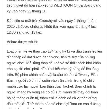
tiểu thuyết đồ họa sắp xếp từ WEBTOON Chưa được đăng
ký vào ngày 22 tháng 11.
Đầu tiên ra mắt trên Crunchyroll vào ngày 1 tháng 4 năm
2020 và được chiếu tại Nhật Bản vào ngày 2 tháng 4 lúc
12:30 sáng với 13 tập.
Anime được mô tả:
Loạt phim kể về tháp cao 134 tầng kỳ bí và đấu tranh leo lên
đỉnh tháp để đạt được danh vọng, tiền tài trợ của những
người chơi. Mỗi tầng tháp đều có vô số thử thách khó khăn
cho người chơi phải triển khai hết các kỹ năng để lên tầng
trên. Bộ phim chính nhân vật là cậu bé tên là Twenty-Fifth
Bam, người vô tình bị cuốn vào trận chiến trong tù chỉ vì
muốn cứu lấy người bạn thân của Rachel. Bam chính là
người mang hy vọng sẽ có đủ sức mạnh để thay đổi toàn
bộ hệ thống quản trị, thậm chí là đánh đổ cả vị thần đứng
đầu thế giới. Thử thách nào sẽ chờ đợi Bam on con đường