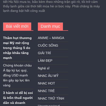
tiết Hà Nội mưa to, bão kèm theo những trận gió rít, tôi trở cảm
thấy lạnh giữa cái thời tiết mùa hè oi bức này. Phải chăng là máy
lạnh đang bật hết công xuất
Bài viết mới
Danh mục
Thâm hụt thương
ANIME – MANGA
mại Mỹ mở rộng
CUỘC SỐNG
trong tháng 5 do
nhập khẩu tăng
GIẢI TRÍ
mạnh
LÀM ĐẸP
Chứng khoán châu
Nghệ sĩ
Á lập kỷ lục quý,
đồng USD mạnh
NHẠC ÂU MỸ
lên gây áp lực lên
NHẠC HOT
vàng
NHẠC TRẺ
3 hành vi dễ bị coi
là trốn thuế người
NHẠC TRỮ TÌNH
dân và doanh
Uncategorized