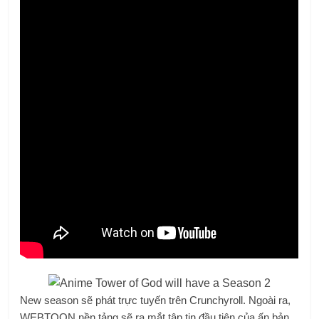
New season sẽ phát trực tuyến trên Crunchyroll. Ngoài ra,
WEBTOON nền tảng sẽ ra mắt tập tin đầu tiên của ấn bản