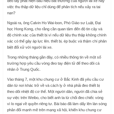
đeo tay phát hiện dấu hiệu bất thường của người lái xe hay
việc thu thập dữ liệu chỉ dùng để phân tích nếu xảy ra tai
nạn?
Ngoài ra, ông Calvin Ho Wai-loon, Phó Giáo sư Luật, Đại
học Hong Kong, cho rằng cần quan tâm đến độ tin cậy và
độ chính xác của thiết bị vì nếu dữ liệu thu thập không chính
xác có thể gây áp lực lên. thiết bị. ép buộc và thậm chí phân
biệt đối xử với người lái xe.
Trong những tháng gần đây, có nhiều thông tin về một số
trường hợp yêu cầu vòng đeo tay điện tử để theo dõi cá
nhân ở Trung Quốc.
Vào tháng 7, một khu chung cư ở Bắc Kinh đã yêu cầu cư
dân từ nơi khác trở về và cách ly ở nhà phải đeo thiết bị
theo dõi nhiệt độ cơ thể. Một người dân, người đã chia sẻ
sự việc trên Weibo, cho biết anh ta từ chối đeo chiếc vòng
vì lo ngại về quyền riêng tư. Bài báo đã làm dấy lên làn sóng
phản đối mạnh mẽ trên mạng xã hội, khiến khu chung cư