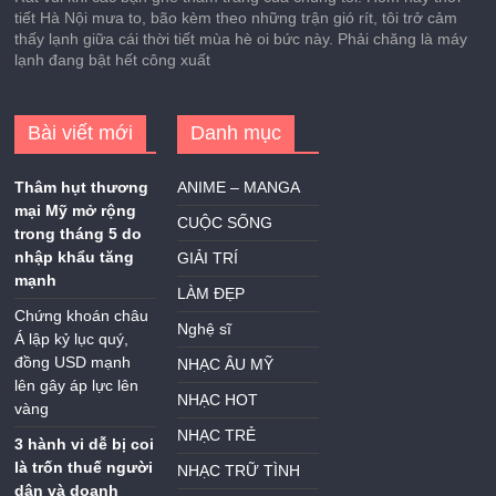
tiết Hà Nội mưa to, bão kèm theo những trận gió rít, tôi trở cảm
thấy lạnh giữa cái thời tiết mùa hè oi bức này. Phải chăng là máy
lạnh đang bật hết công xuất
Bài viết mới
Danh mục
Thâm hụt thương
ANIME – MANGA
mại Mỹ mở rộng
CUỘC SỐNG
trong tháng 5 do
nhập khẩu tăng
GIẢI TRÍ
mạnh
LÀM ĐẸP
Chứng khoán châu
Nghệ sĩ
Á lập kỷ lục quý,
đồng USD mạnh
NHẠC ÂU MỸ
lên gây áp lực lên
NHẠC HOT
vàng
NHẠC TRẺ
3 hành vi dễ bị coi
là trốn thuế người
NHẠC TRỮ TÌNH
dân và doanh