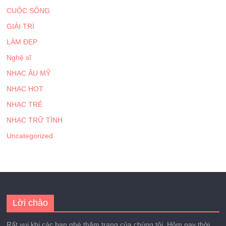
CUỘC SỐNG
GIẢI TRÍ
LÀM ĐẸP
Nghệ sĩ
NHẠC ÂU MỸ
NHẠC HOT
NHẠC TRẺ
NHẠC TRỮ TÌNH
Uncategorized
Lời chào
Rất vui khi các bạn ghé thăm trang của chúng tôi. Hôm nay thời