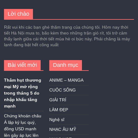
Lời chào
Rất vui khi các bạn ghé thăm trang của chúng tôi. Hôm nay thời
tiết Hà Nội mưa to, bão kèm theo những trận gió rít, tôi trở cảm
thấy lạnh giữa cái thời tiết mùa hè oi bức này. Phải chăng là máy
lạnh đang bật hết công xuất
Bài viết mới
Danh mục
Thâm hụt thương
ANIME – MANGA
mại Mỹ mở rộng
CUỘC SỐNG
trong tháng 5 do
nhập khẩu tăng
GIẢI TRÍ
mạnh
LÀM ĐẸP
Chứng khoán châu
Nghệ sĩ
Á lập kỷ lục quý,
đồng USD mạnh
NHẠC ÂU MỸ
lên gây áp lực lên