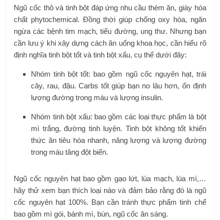
Ngũ cốc thô và tinh bột đáp ứng nhu cầu thèm ăn, giày hóa
chất phytochemical. Đồng thời giúp chống oxy hóa, ngăn
ngừa các bệnh tim mạch, tiểu đường, ung thư. Nhưng bạn
cần lưu ý khi xây dựng cách ăn uống khoa học, cần hiểu rõ
định nghĩa tinh bột tốt và tinh bột xấu, cụ thể dưới đây:
Nhóm tinh bột tốt: bao gồm ngũ cốc nguyên hạt, trái
cây, rau, đậu. Carbs tốt giúp bạn no lâu hơn, ổn định
lượng đường trong máu và lượng insulin.
Nhóm tinh bột xấu: bao gồm các loại thực phẩm là bột
mì trắng, đường tinh luyện. Tinh bột không tốt khiến
thức ăn tiêu hóa nhanh, năng lượng và lượng đường
trong máu tăng đột biến.
Ngũ cốc nguyên hạt bao gồm gạo lứt, lúa mạch, lúa mì,…
hãy thử xem bạn thích loại nào và đảm bảo rằng đó là ngũ
cốc nguyên hạt 100%. Bạn cần tránh thực phẩm tinh chế
bao gồm mì gói, bánh mì, bún, ngũ cốc ăn sáng.