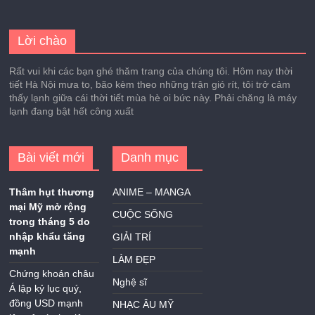
Lời chào
Rất vui khi các bạn ghé thăm trang của chúng tôi. Hôm nay thời
tiết Hà Nội mưa to, bão kèm theo những trận gió rít, tôi trở cảm
thấy lạnh giữa cái thời tiết mùa hè oi bức này. Phải chăng là máy
lạnh đang bật hết công xuất
Bài viết mới
Danh mục
Thâm hụt thương
ANIME – MANGA
mại Mỹ mở rộng
CUỘC SỐNG
trong tháng 5 do
nhập khẩu tăng
GIẢI TRÍ
mạnh
LÀM ĐẸP
Chứng khoán châu
Nghệ sĩ
Á lập kỷ lục quý,
đồng USD mạnh
NHẠC ÂU MỸ