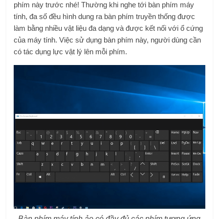
phím này trước nhé! Thường khi nghe tới bàn phím máy
tính, đa số đều hình dung ra bàn phím truyền thống được
làm bằng nhiều vật liệu đa dạng và được kết nối với ổ cứng
của máy tính. Việc sử dụng bàn phím này, người dùng cần
có tác dụng lực vật lý lên mỗi phím.
Bàn phím máy tính ảo có đầy đủ các phím tương ứng