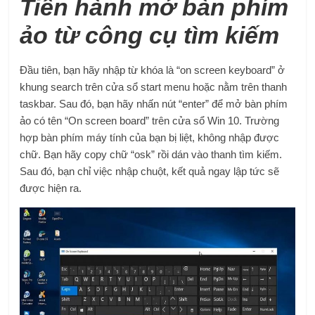
Tiến hành mở bàn phím
ảo từ công cụ tìm kiếm
Đầu tiên, bạn hãy nhập từ khóa là “on screen keyboard” ở
khung search trên cửa sổ start menu hoặc nằm trên thanh
taskbar. Sau đó, bạn hãy nhấn nút “enter” để mở bàn phím
ảo có tên “On screen board” trên cửa sổ Win 10. Trường
hợp bàn phím máy tính của bạn bị liệt, không nhập được
chữ. Bạn hãy copy chữ “osk” rồi dán vào thanh tìm kiếm.
Sau đó, bạn chỉ việc nhập chuột, kết quả ngay lập tức sẽ
được hiện ra.