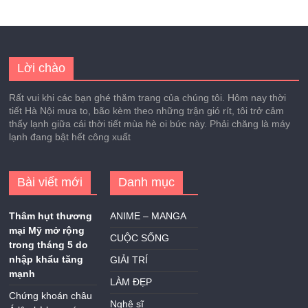
Lời chào
Rất vui khi các bạn ghé thăm trang của chúng tôi. Hôm nay thời
tiết Hà Nội mưa to, bão kèm theo những trận gió rít, tôi trở cảm
thấy lạnh giữa cái thời tiết mùa hè oi bức này. Phải chăng là máy
lạnh đang bật hết công xuất
Bài viết mới
Danh mục
Thâm hụt thương
ANIME – MANGA
mại Mỹ mở rộng
CUỘC SỐNG
trong tháng 5 do
nhập khẩu tăng
GIẢI TRÍ
mạnh
LÀM ĐẸP
Chứng khoán châu
Nghệ sĩ