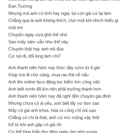
Đan Trường
Nhưng mà anh có tính hay ngại, tụi con gái cứ lại làm
Chẳng qua là anh không thích, chứ một khi nhích thiếu gì
một em
Chuyện ngày xưa ghê thế nhờ
Sao mấy năm vẫn như thế này
Chuyện thật hay anh nói đùa
Cứ nói đi, dối lòng làm chi?
Anh thanh niên hôm nay thức dậy sớm từ 6 giờ
Giúp má đi chợ sáng, mua rau thịt về nấu
Anh lên online face đăng tus kiếm tìm công việc
Anh biết mình đã lớn nên phải trưởng thành hơn
Anh thanh niên hôm nay đã nghĩ đến chuyện gia đình
Nhưng chưa có ai yêu, anh biết lấy vợ làm sao
Mấy cô gái anh khoe, hóa ra cũng chỉ nói xạo
Chẳng có chi là thật, anh cứ mơ mộng vậy thôi
Kể từ khi anh gặp cô gái rồi
Cứ thế lòng thẩn thơ đêm ngày ôm nhớ mong