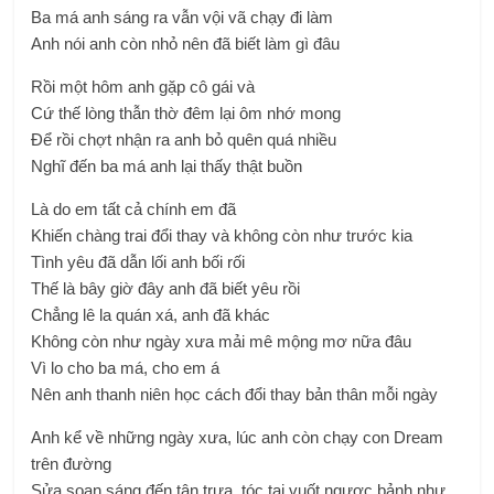
Ba má anh sáng ra vẫn vội vã chạy đi làm
Anh nói anh còn nhỏ nên đã biết làm gì đâu
Rồi một hôm anh gặp cô gái và
Cứ thế lòng thẫn thờ đêm lại ôm nhớ mong
Để rồi chợt nhận ra anh bỏ quên quá nhiều
Nghĩ đến ba má anh lại thấy thật buồn
Là do em tất cả chính em đã
Khiến chàng trai đổi thay và không còn như trước kia
Tình yêu đã dẫn lối anh bối rối
Thế là bây giờ đây anh đã biết yêu rồi
Chẳng lê la quán xá, anh đã khác
Không còn như ngày xưa mải mê mộng mơ nữa đâu
Vì lo cho ba má, cho em á
Nên anh thanh niên học cách đổi thay bản thân mỗi ngày
Anh kể về những ngày xưa, lúc anh còn chạy con Dream
trên đường
Sửa soạn sáng đến tận trưa, tóc tai vuốt ngược bảnh như