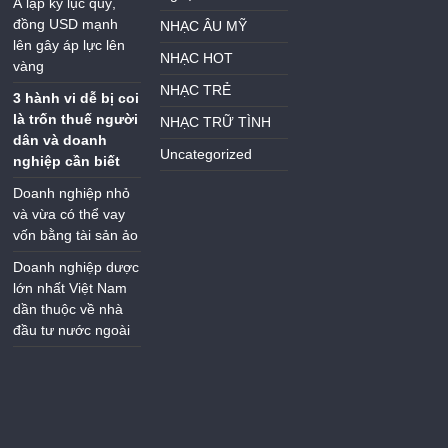
Á lập kỷ lục quý,
đồng USD mạnh
NHẠC ÂU MỸ
lên gây áp lực lên
NHẠC HOT
vàng
NHẠC TRẺ
3 hành vi dễ bị coi
là trốn thuế người
NHẠC TRỮ TÌNH
dân và doanh
Uncategorized
nghiệp cần biết
Doanh nghiệp nhỏ
và vừa có thể vay
vốn bằng tài sản ảo
Doanh nghiệp dược
lớn nhất Việt Nam
dần thuộc về nhà
đầu tư nước ngoài