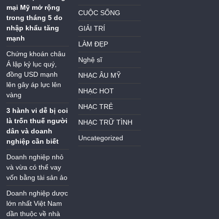
mại Mỹ mở rộng
CUỘC SỐNG
trong tháng 5 do
nhập khẩu tăng
GIẢI TRÍ
mạnh
LÀM ĐẸP
Chứng khoán châu
Nghệ sĩ
Á lập kỷ lục quý,
đồng USD mạnh
NHẠC ÂU MỸ
lên gây áp lực lên
NHẠC HOT
vàng
NHẠC TRẺ
3 hành vi dễ bị coi
là trốn thuế người
NHẠC TRỮ TÌNH
dân và doanh
Uncategorized
nghiệp cần biết
Doanh nghiệp nhỏ
và vừa có thể vay
vốn bằng tài sản ảo
Doanh nghiệp dược
lớn nhất Việt Nam
dần thuộc về nhà