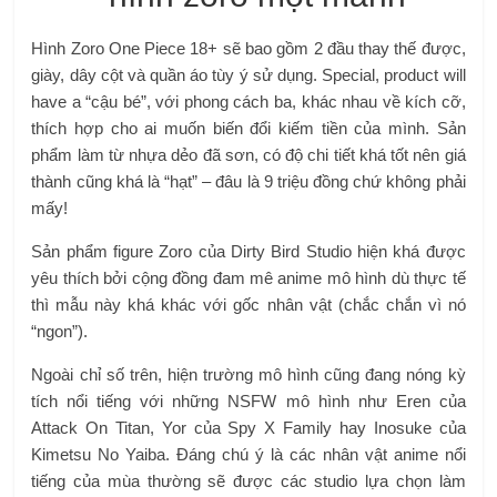
Hình Zoro One Piece 18+ sẽ bao gồm 2 đầu thay thế được,
giày, dây cột và quần áo tùy ý sử dụng. Special, product will
have a “cậu bé”, với phong cách ba, khác nhau về kích cỡ,
thích hợp cho ai muốn biến đổi kiếm tiền của mình. Sản
phẩm làm từ nhựa dẻo đã sơn, có độ chi tiết khá tốt nên giá
thành cũng khá là “hạt” – đâu là 9 triệu đồng chứ không phải
mấy!
Sản phẩm figure Zoro của Dirty Bird Studio hiện khá được
yêu thích bởi cộng đồng đam mê anime mô hình dù thực tế
thì mẫu này khá khác với gốc nhân vật (chắc chắn vì nó
“ngon”).
Ngoài chỉ số trên, hiện trường mô hình cũng đang nóng kỳ
tích nổi tiếng với những NSFW mô hình như Eren của
Attack On Titan, Yor của Spy X Family hay Inosuke của
Kimetsu No Yaiba. Đáng chú ý là các nhân vật anime nổi
tiếng của mùa thường sẽ được các studio lựa chọn làm