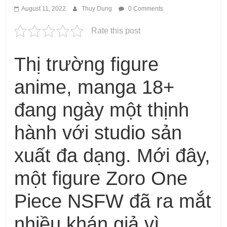
August 11, 2022
Thuy Dung
0 Comments
Rate this post
Thị trường figure
anime, manga 18+
đang ngày một thịnh
hành với studio sản
xuất đa dạng. Mới đây,
một figure Zoro One
Piece NSFW đã ra mắt
nhiều khán giả vì