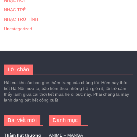
NHẠC HOT
NHẠC TRẺ
NHẠC TRỮ TÌNH
Uncategorized
Lời chào
Rất vui khi các bạn ghé thăm trang của chúng tôi. Hôm nay thời
tiết Hà Nội mưa to, bão kèm theo những trận gió rít, tôi trở cảm
thấy lạnh giữa cái thời tiết mùa hè oi bức này. Phải chăng là máy
lạnh đang bật hết công xuất
Bài viết mới
Danh mục
Thâm hụt thương
ANIME – MANGA